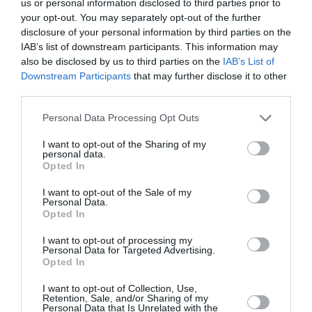
us or personal information disclosed to third parties prior to
your opt-out. You may separately opt-out of the further
Appel aux lecteurs !
disclosure of your personal information by third parties on the
Soutenez Air Journal participez
à son
IAB’s list of downstream participants. This information may
développement !
also be disclosed by us to third parties on the
IAB’s List of
Downstream Participants
that may further disclose it to other
third parties.
NOUS SOUTENIR
Personal Data Processing Opt Outs
I want to opt-out of the Sharing of my
personal data.
Opted In
I want to opt-out of the Sale of my
Personal Data.
Opted In
DERNIERS COMMENTAIRES
I want to opt-out of processing my
Personal Data for Targeted Advertising.
Opted In
Albatros13
a commenté l'article :
I want to opt-out of Collection, Use,
Pointe‑à‑Pitre – Panama City : Air France ouvre un pont
Retention, Sale, and/or Sharing of my
aérien vers l’Amérique latine
Personal Data that Is Unrelated with the