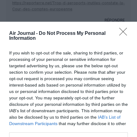
https://reporterre.net/Trop-d-aeroports-inutiles-constate-la-
Cour-des-comptes-europeenne
RÉPONDRE
Air Journal -
Do Not Process My Personal
Information
Tonton Burger
a commenté :
27 novembre 2021 - 17 h
46 min
If you wish to opt-out of the sale, sharing to third parties, or
processing of your personal or sensitive information for
A titre d’anecdote, en mars dernier à Lyon St. Exupéry, un
targeted advertising by us, please use the below opt-out
contrôleur très zélé a tenté d’ouvrir ma clé de voiture !!!…
section to confirm your selection. Please note that after your
comme quoi, les contrôles sont parfois très poussés… mais
hier à Bordeaux, pas de problème pour un pot de miel dans le
opt-out request is processed you may continue seeing
bagage à main…
interest-based ads based on personal information utilized by
us or personal information disclosed to third parties prior to
RÉPONDRE
your opt-out. You may separately opt-out of the further
disclosure of your personal information by third parties on the
IAB’s list of downstream participants. This information may
also be disclosed by us to third parties on the
IAB’s List of
Pelican 64
a commenté :
28 novembre 2021 - 19 h
Downstream Participants
that may further disclose it to other
39 min
third parties.
Oui, tout fermer, tout arrêter, arrêter tout ce qui semble