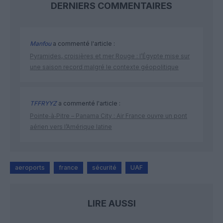
DERNIERS COMMENTAIRES
Manfou
a commenté l'article :
Pyramides, croisières et mer Rouge : l’Égypte mise sur
une saison record malgré le contexte géopolitique
TFFRYYZ
a commenté l'article :
Pointe‑à‑Pitre – Panama City : Air France ouvre un pont
aérien vers l’Amérique latine
aeroports
france
sécurité
UAF
LIRE AUSSI