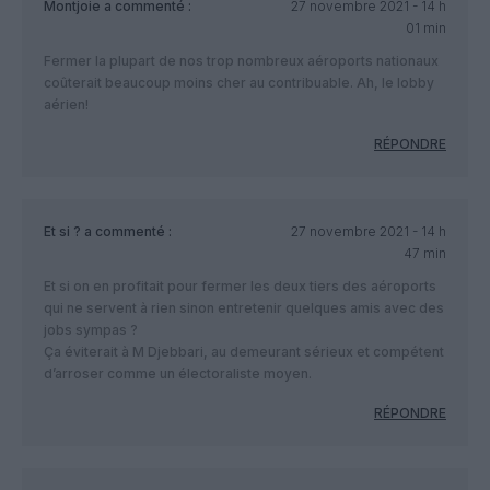
Montjoie
a commenté :
27 novembre 2021 - 14 h
01 min
Fermer la plupart de nos trop nombreux aéroports nationaux
coûterait beaucoup moins cher au contribuable. Ah, le lobby
aérien!
RÉPONDRE
Et si ?
a commenté :
27 novembre 2021 - 14 h
47 min
Et si on en profitait pour fermer les deux tiers des aéroports
qui ne servent à rien sinon entretenir quelques amis avec des
jobs sympas ?
Ça éviterait à M Djebbari, au demeurant sérieux et compétent
d’arroser comme un électoraliste moyen.
RÉPONDRE