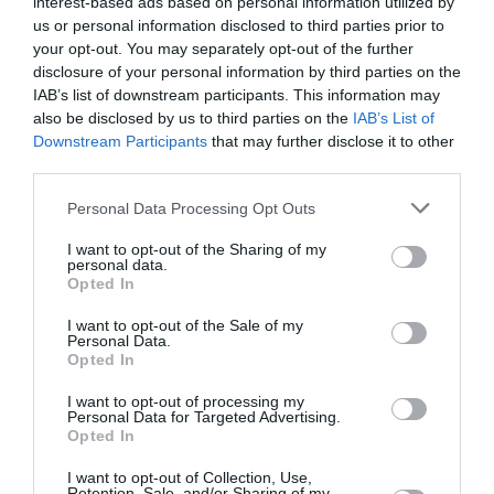
interest-based ads based on personal information utilized by
us or personal information disclosed to third parties prior to
Appel aux lecteurs !
your opt-out. You may separately opt-out of the further
Soutenez Air Journal participez
à son
disclosure of your personal information by third parties on the
IAB’s list of downstream participants. This information may
développement !
also be disclosed by us to third parties on the
IAB’s List of
Downstream Participants
that may further disclose it to other
third parties.
NOUS SOUTENIR
Personal Data Processing Opt Outs
I want to opt-out of the Sharing of my
personal data.
Opted In
I want to opt-out of the Sale of my
Personal Data.
Opted In
DERNIERS COMMENTAIRES
I want to opt-out of processing my
Personal Data for Targeted Advertising.
Opted In
Jmp
a commenté l'article :
19 h 23 sans escale : le Boeing 777F de National
I want to opt-out of Collection, Use,
Retention, Sale, and/or Sharing of my