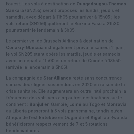
l’ouest. Les vols à destination de
Ouagadougou-Thomas
Sankara
(SN255) seront proposés les lundis, jeudis et
samedis, avec départ à 11h05 pour arriver à 15h05 ; les
vols retour (SN256) quitteront le Burkina Faso à 21h30
pour atterrir le lendemain à 5h05.
Le premier vol de Brussels Airlines à destination de
Conakry-Gbessia
est également prévu le samedi 11 juin,
le vol SN205 étant opéré les mardis, jeudis et samedis
avec un départ à 11h00 et un retour de Guinée à 18h50
(arrivée le lendemain à 5h05).
La compagnie de
Star Alliance
reste sans concurrence
sur ces deux lignes suspendues en 2020 en raison de la
crise sanitaire. Elle augmentera en outre l’été prochain la
fréquence des vols vers cinq autres destinations sur le
continent :
Banjul
en Gambie,
Lomé
au Togo et
Monrovia
au Liberia passeront à 5 vols par semaine, tandis qu’en
Afrique de l’est
Entebbe
en Ouganda et
Kigali
au Rwanda
bénéficieront respectivement de 7 et 5 rotations
hebdomadaires.