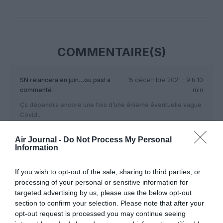
Facebook
Twitter
Pinterest
LinkedIn
Email
Print
COMMENTAIRE(S)
SN relancera en juin…ou pas!
a
15 décembre 2021 - 9 h 10
commenté :
min
Ça dépendra encore une fois d’une énième éventuelle vague
Covid .
RÉPONDRE
Air Journal -
Do Not Process My Personal
Information
If you wish to opt-out of the sale, sharing to third parties, or
LAISSER UN COMMENTAIRE
processing of your personal or sensitive information for
targeted advertising by us, please use the below opt-out
section to confirm your selection. Please note that after your
opt-out request is processed you may continue seeing
FAIRE UN DON