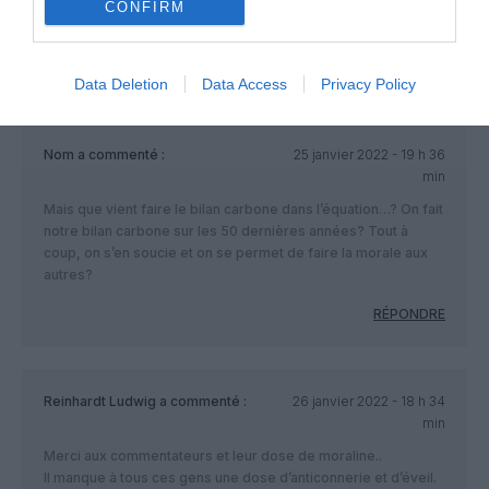
commentaires systématiquement négatifs, c’est l’apanage
CONFIRM
des aigris et des frustrés.
RÉPONDRE
Data Deletion
Data Access
Privacy Policy
Nom
a commenté :
25 janvier 2022 - 19 h 36
min
Mais que vient faire le bilan carbone dans l’équation…? On fait
notre bilan carbone sur les 50 dernières années? Tout à
coup, on s’en soucie et on se permet de faire la morale aux
autres?
RÉPONDRE
Reinhardt Ludwig
a commenté :
26 janvier 2022 - 18 h 34
min
Merci aux commentateurs et leur dose de moraline..
Il manque à tous ces gens une dose d’anticonnerie et d’éveil.