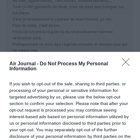
6e ville, opportunités , rencontres, investissements..,
Tout ça fait guirlande de Noël, mais ne peut que tromper les
béotiens.
C’est probablement la capitale du blanchiment, ça oui.
Pour le reste, c’est du toc.
Financièrement la région n’a pu se positionner comme
référence sûre.
Politiquement ce sont des régimes violents et dictatoriaux qui
ne valent rien.
Je pense que je connais bien mieux la région que vous.
Air Journal -
Do Not Process My Personal
RÉPONDRE
Information
If you wish to opt-out of the sale, sharing to third parties, or
processing of your personal or sensitive information for
Biglouille
a commenté :
25 janvier 2022 - 18 h
18 min
targeted advertising by us, please use the below opt-out
section to confirm your selection. Please note that after your
Effectivement, beaucoup de toc et un bilan carbone
opt-out request is processed you may continue seeing
à faire pleurer…
interest-based ads based on personal information utilized by
us or personal information disclosed to third parties prior to
RÉPONDRE
your opt-out. You may separately opt-out of the further
disclosure of your personal information by third parties on the