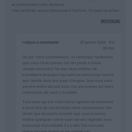
et symbolisent cette dictature.
Une certitude: aucun intellectuel à l’horizon. On peut se lâcher.
RÉPONDRE
rv2lyon
a commenté :
25 janvier 2022 - 9 h
02 min
De par votre commentaire, on remarque facilement
que vous n’avez jamais mis les pieds à Dubai.
Jamais rencontré l’un des deux millions de
travailleurs étrangers qui sont sur place pour nourrir
leur famille dans leur pays d’origine. Que vous avez
encore moins discuté avec ces personnes sur leurs
motivations de venir y travailler.
Tous ceux qui ont visité Dubai rigolent certainement
à se tordre de rire en lisant votre commentaire. Nul
doute que les posts suivants que vous pourriez
mettre quelqu’en soit le sujet seront regardés avec
beaucoup d’incrédulité. Il y a des fois ou il vaut
mieux se taire quand on ne connait pas.