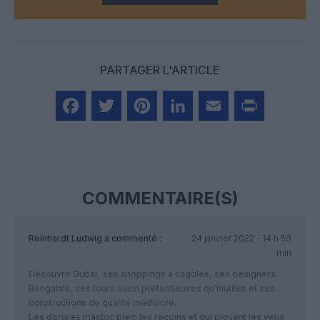
PARTAGER L'ARTICLE
Facebook
Twitter
Pinterest
LinkedIn
Email
Print
COMMENTAIRE(S)
Reinhardt Ludwig
a commenté :
24 janvier 2022 - 14 h 59
min
Découvrir Dubaï, ses shoppings à cagoles, ses designers
Bengalais, ses tours aussi prétentieuses qu’inutiles et ses
constructions de qualité médiocre.
Les dorures mastoc plein les recoins et qui piquent les yeux