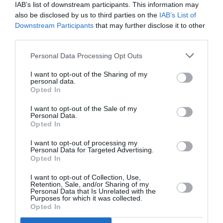
IAB’s list of downstream participants. This information may
@Reinhardt
a commenté :
25 janvier 2022 - 19 h
also be disclosed by us to third parties on the
IAB’s List of
08 min
Downstream Participants
that may further disclose it to other
Il est mignon votre discours de nounours mais vous
third parties.
oubliez quelques détails…. c’est un pays qui fait
vivre bien des familles et tout un secteur en France.
Personal Data Processing Opt Outs
120 A380, 80 rafales etc.. Il faut pas trop cracher
dans la soupe.
I want to opt-out of the Sharing of my
personal data.
Régime violent? Au moins ce sont des pays où vous
Opted In
pouvez élever des enfants sans qu’ils touchent aux
drogues systématiquement à l’adolescence….
I want to opt-out of the Sale of my
Personal Data.
RÉPONDRE
Opted In
I want to opt-out of processing my
Personal Data for Targeted Advertising.
Opted In
Nom
a commenté :
25 janvier 2022 - 18 h 36
I want to opt-out of Collection, Use,
min
Retention, Sale, and/or Sharing of my
Personal Data that Is Unrelated with the
Je pense que si vous connaissiez la région, vous ne feriez
Purposes for which it was collected.
pas ce genre de commentaire.
Opted In
Je pense que les préjugés, l’ignorance, la critique facile, les