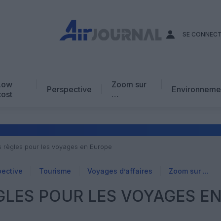
SE CONNEC
Low
Zoom sur
Perspective
Environneme
cost
…
Edito
En chiffres
Avis d’expert
s règles pour les voyages en Europe
AJ Académie
pective
Tourisme
Voyages d’affaires
Zoom sur ...
Vidéo
LES POUR LES VOYAGES E