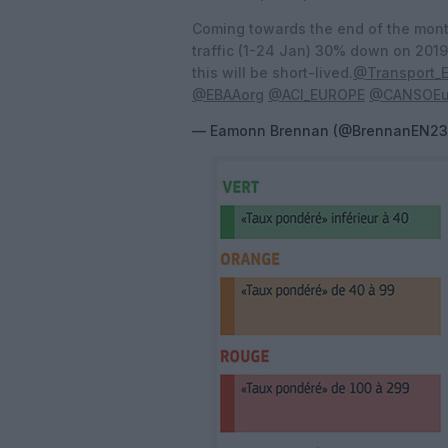
Coming towards the end of the mont
traffic (1-24 Jan) 30% down on 2019,
this will be short-lived.
@Transport_
@EBAAorg
@ACI_EUROPE
@CANSOEu
— Eamonn Brennan (@BrennanEN2