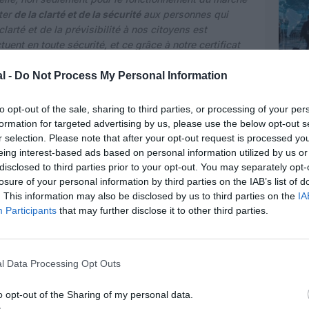
ter
de la clarté et de la sécurité
aux personnes qui
larté et de la prévisibilité à nos citoyens est
uent en toute sécurité, et ce grâce à notre certificat
établi et qui a fait ses preuves. Avec
plus de 1,2
til, qui a été déployé dans toute l’UE et à l’échelle
l -
Do Not Process My Personal Information
’est une véritable réussite européenne qui est
to opt-out of the sale, sharing to third parties, or processing of your per
formation for targeted advertising by us, please use the below opt-out s
ociations
@ECTAAEurope
reiterates the call for
r selection. Please note that after your opt-out request is processed y
rules. Without a stable, coherent understandable
eing interest-based ads based on personal information utilized by us or
idence➡️no travel & tourism!
disclosed to third parties prior to your opt-out. You may separately opt-
losure of your personal information by third parties on the IAB’s list of
er.com/x2k97G3cG2
. This information may also be disclosed by us to third parties on the
IA
Participants
that may further disclose it to other third parties.
anuary 25, 2022
 de contrôle des maladies (
ECDC
)
publie chaque
uation épidémiologique dans l’ensemble de l’UE. Les
l Data Processing Opt Outs
mettre à jour la méthodologie
utilisée pour cette
te des effets positifs de la vaccination contre la
o opt-out of the Sharing of my personal data.
es personnes est désormais la rège : « les mesures