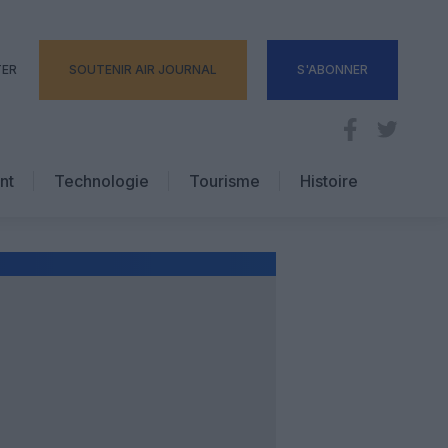
TER
SOUTENIR AIR JOURNAL
S'ABONNER
nt
Technologie
Tourisme
Histoire
Pratique
Hôtellerie
Voyages d’affaires
N