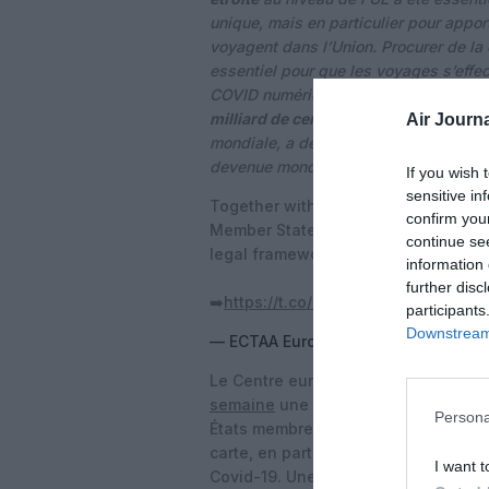
unique, mais en particulier pour appor
voyagent dans l’Union. Procurer de la c
essentiel pour que les voyages s’effect
COVID numérique de l’UE, qui est bien 
milliard de certificats délivrés
, cet ou
Air Journa
mondiale, a démontré son efficacité. C
devenue mondiale
».
If you wish 
sensitive in
Together with other 🇪🇺
#travel
ass
confirm you
Member States to align their travel 
continue se
legal framework ➡️ no consumer conf
information 
further disc
➡️
https://t.co/qE6qiUVk65
pic.twitt
participants
Downstream 
— ECTAA Europe (@ECTAAEurope)
J
Le Centre européen de prévention et
semaine
une
carte
illustrant la sit
Persona
États membres ont convenu hier de
carte, en particulier pour tenir comp
I want t
Covid-19. Une approche fondée sur l