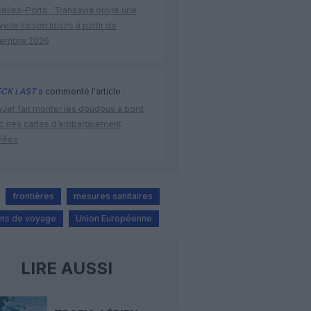
elles–Porto : Transavia ouvre une
elle liaison loisirs à partir de
embre 2026
CK LAST
a commenté l'article :
yJet fait monter les doudous à bord
c des cartes d’embarquement
iées
frontières
mesures sanitaires
ions de voyage
Union Européenne
LIRE AUSSI