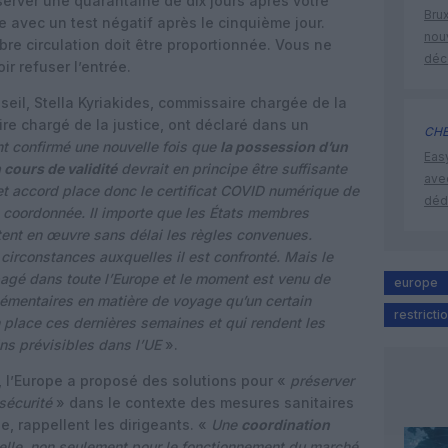
server une quarantaine de dix jours après votre
Brux
ée avec un test négatif après le cinquième jour.
nouv
bre circulation doit être proportionnée. Vous ne
déc
ir refuser l’entrée.
nseil, Stella Kyriakides, commissaire chargée de la
re chargé de la justice, ont déclaré dans un
CHE
t confirmé une nouvelle fois que
la possession d’un
Eas
 cours de validité
devrait en principe être suffisante
ave
t accord place donc le certificat COVID numérique de
déd
coordonnée. Il importe que les États membres
ttent en œuvre sans délai les règles convenues.
irconstances auxquelles il est confronté. Mais le
agé dans toute l’Europe et le moment est venu de
europe
lémentaires en matière de voyage qu’un certain
restrict
place ces dernières semaines et qui rendent les
s prévisibles dans l’UE
».
e, l’Europe a proposé des solutions pour «
préserver
 sécurité
» dans le contexte des mesures sanitaires
, rappellent les dirigeants. «
Une
coordination
ielle, non seulement pour le fonctionnement du marché