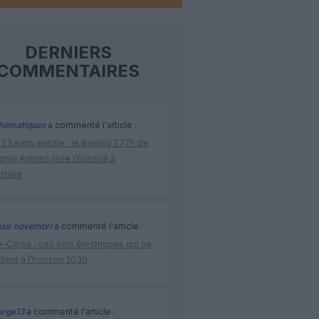
DERNIERS
COMMENTAIRES
hématiques
a commenté l'article :
 23 sans escale : le Boeing 777F de
onal Airlines relie l’Écosse à
stralie
issi novembri
a commenté l'article :
–Corse : ces vols électriques qui se
ilent à l’horizon 2030
rge13
a commenté l'article :