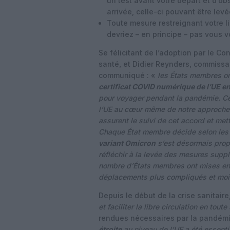
un test avant votre départ et d’ob
arrivée, celle-ci pouvant être lev
Toute mesure restreignant votre li
devriez – en principe – pas vous vo
Se félicitant de l’adoption par le Co
santé, et Didier Reynders, commissai
communiqué : «
les États membres on
certificat COVID numérique de l’UE en
pour voyager pendant la pandémie. Ce
l’UE au cœur même de notre approche 
assurent le suivi de cet accord et me
Chaque État membre décide selon les c
variant Omicron
s’est désormais prop
réfléchir à la levée des mesures supp
nombre d’États membres ont mises en 
déplacements plus compliqués et moin
Depuis le début de la crise sanitair
et faciliter la libre circulation en toute
rendues nécessaires par la pandémie
étroite
au niveau de l’UE a été essent