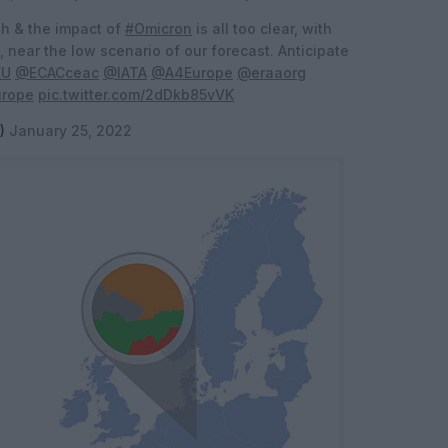
h & the impact of
#Omicron
is all too clear, with
 near the low scenario of our forecast. Anticipate
EU
@ECACceac
@IATA
@A4Europe
@eraaorg
rope
pic.twitter.com/2dDkb85vVK
3)
January 25, 2022