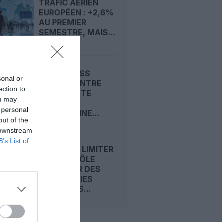
TRAFIC AÉRIEN
EUROPÉEN : +2,6%
AU PREMIER
SEMESTRE, MAIS...
AIR EXPRESS
sonal or
ALGERIA ENTRE
ection to
SUR LA LISTE
ou may
NOIRE
 personal
EUROPÉENNE...
out of the
 downstream
B’s List of
L’UE VEUT LIMITER
LE CONTRÔLE
ÉTRANGER DES
COMPAGNIES
AÉRIENNES...