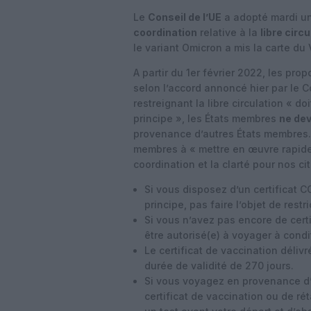
Le
Conseil de l’UE
a adopté mardi u
coordination
relative à la
libre circ
le variant Omicron a mis la carte du
A partir du 1er février 2022, les pr
selon l’accord annoncé hier par le C
restreignant la libre circulation « do
principe », les États membres
ne dev
provenance d’autres États membres. 
membres à « mettre en œuvre rapid
coordination et la clarté pour nos c
Si vous disposez d’un certificat 
principe, pas faire l’objet de rest
Si vous n’avez pas encore de cert
être autorisé(e) à voyager à condit
Le certificat de vaccination déli
durée de validité de 270 jours.
Si vous voyagez en provenance d
certificat de vaccination ou de ré