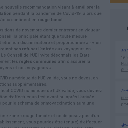
ne nouvelle recommandation visant à
améliorer la
ulation
pendant la pandémie de Covid-19, alors que
 Vieux continent en
rouge foncé
.
opositions de novembre dernier entreront en vigueur
onseil, la principale étant que toute mesure
it être non discriminatoire et proportionnée » ; « en
raient pas refuser l’entrée
aux voyageurs en
Mat
Le Conseil de l’UE invite désormais les Etats
19 h
ement les
règles communes
afin d’assurer la
Nati
itoyens et nos voyageurs ».
l’Au
COVID numérique de l’UE valide, vous ne devez, en
rictions supplémentaires.
ificat COVID numérique de l’UE valide, vous devriez
Bad
ion d’effectuer un test avant ou après l’arrivée.
Nice
vré pour le schéma de primovaccination aura une
prof
’une zone «rouge foncé» et ne disposez pas d’un
tablissement, vous pourriez être tenu(e) d’effectuer
@Se