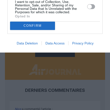
I want to opt-out of Collection, Use,
Retention, Sale, and/or Sharing of my
FAIRE UN DON
Personal Data that Is Unrelated with the
Purposes for which it was collected.
Opted In
Appel aux lecteurs !
Soutenez Air Journal participez
à son
CONFIRM
développement !
Data Deletion
Data Access
Privacy Policy
NOUS SOUTENIR
DERNIERS COMMENTAIRES
Nico
a commenté l'article :