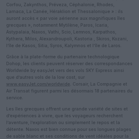
Corfou, Zakynthos, Préveza, Céphalonie, Rhodes,
Larnaca, La Canée, Héraklion et Thessalonique » : ils
auront accès « par voie aérienne aux magnifiques îles
grecques », notamment Mytilène, Paros, Icaria,
Astypalaia, Naxos, Vathi, Scio, Lemnos, Karpathos,
Kythera, Milos, Alexandroupoli, Kastoria , Skiros, Kozani,
l’île de Kasos, Sitia, Syros, Kalymnos et l’île de Laros.
Grâce à la plate-forme du partenaire technologique
Dohop, les clients peuvent réserver des correspondances
Worldwide by easyJet vers des vols SKY Express ainsi
que d’autres vols de la low cost, sur
www.easyJet.com/worldwide
. Corsair, La Compagnie et
Air Transat figurent parmi les désormais 18 partenaires du
service.
Les îles grecques offrent une grande variété de sites et
d’expériences à vivre, que les voyageurs recherchent
l’aventure, l’exploration ou simplement le repos et la
détente. Naxos est bien connue pour ses longues plages
de sable blanc et ses conditions de vent idéales pour la