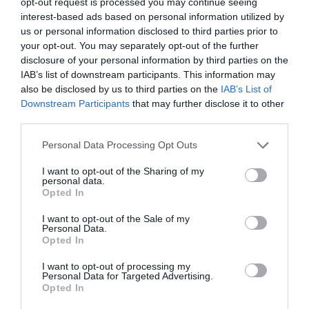
PARTAGER L'ARTICLE
opt-out request is processed you may continue seeing
interest-based ads based on personal information utilized by
us or personal information disclosed to third parties prior to
your opt-out. You may separately opt-out of the further
disclosure of your personal information by third parties on the
Facebook
Twitter
Pinterest
LinkedIn
Email
Print
IAB’s list of downstream participants. This information may
also be disclosed by us to third parties on the
IAB’s List of
Downstream Participants
that may further disclose it to other
third parties.
COMMENTAIRE(S)
Personal Data Processing Opt Outs
tommy
a commenté :
9 février 2022 - 9 h 46 min
I want to opt-out of the Sharing of my
personal data.
ah cool trop bien
Opted In
RÉPONDRE
I want to opt-out of the Sale of my
Personal Data.
Opted In
LAISSER UN COMMENTAIRE
I want to opt-out of processing my
Personal Data for Targeted Advertising.
Opted In