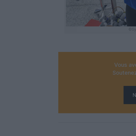
©Sy
Vous ave
Soutenez
N