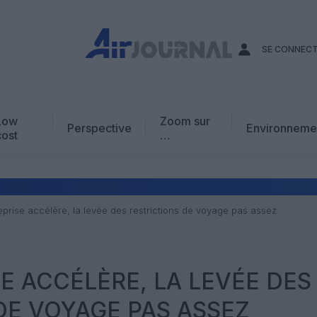
SE CONNEC
Low
Zoom sur
Perspective
Environneme
cost
…
Edito
En chiffres
Avis d’expert
reprise accélère, la levée des restrictions de voyage pas assez
AJ Académie
Vidéo
ISE ACCÉLÈRE, LA LEVÉE DES
DE VOYAGE PAS ASSEZ