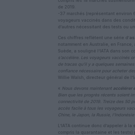
compris les 18 marchés susmentionn
de 2019.
-37 marchés (représentant environ 
voyageurs vaccinés dans des conditi
d’autres nécessitant des tests ou u
Ces chiffres reflètent une série d’
as
notamment en Australie, en France, 
Suède, a souligné l’IATA dans son
s’accélère. Les voyageurs vaccinés o
de tracas qu’il y a quelques semaines
confiance nécessaire pour acheter des 
Willie Walsh, directeur général de l’
«
Nous devons maintenant
accélérer 
Bien que les progrès récents soient i
connectivité de 2019. Treize des 50 p
accès facile à tous les voyageurs vac
Chine, le Japon, la Russie, l’Indonésie e
L’IATA continue donc d’appeler à la
compris la quarantaine et les tests