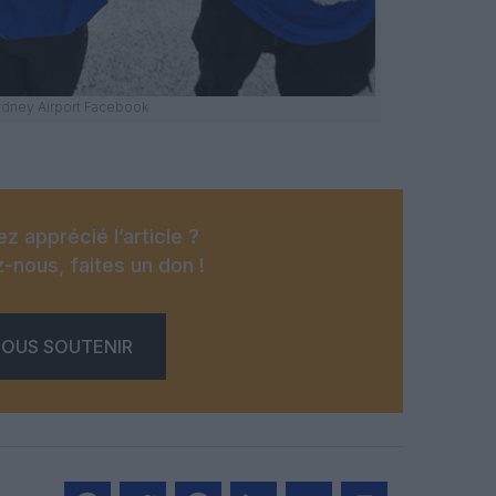
dney Airport Facebook
z apprécié l’article ?
-nous, faites un don !
OUS SOUTENIR