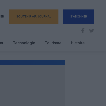
TER
SOUTENIR AIR JOURNAL
S'ABONNER
nt
Technologie
Tourisme
Histoire
Pratique
Hôtellerie
Voyages d’affaires