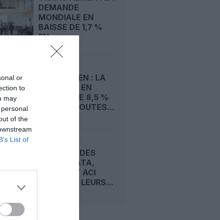
DEMANDE
MONDIALE EN
BAISSE DE 1,7 %
EN...
FRET AÉRIEN : LA
sonal or
DEMANDE EN
ection to
HAUSSE DE 8,5 %
ou may
EN JUIN, TOUTES...
 personal
out of the
 downstream
B’s List of
SÉCURITÉ DES
PISTES : IATA,
CANSO ET ACI
UNISSENT LEURS...