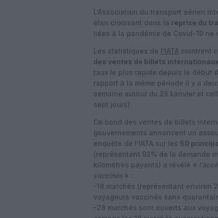
L’Association du transport aérien int
élan croissant dans la
reprise du tr
liées à la pandémie de Covid-19 ne
Les statistiques de
l’IATA
montrent c
des ventes de billets internationau
taux le plus rapide depuis le début d
rapport à la même période il y a deu
semaine autour du 25 kanvier et cel
sept jours)
Ce bond des ventes de billets intern
gouvernements annoncent un assoup
enquête de l’IATA sur les
50 princi
(représentant 92% de la demande m
kilomètres payants) a révélé «
l’acc
vaccinés
» :
-18 marchés (représentant environ 
voyageurs vaccinés sans quarantaine
-28 marchés sont ouverts aux voyag