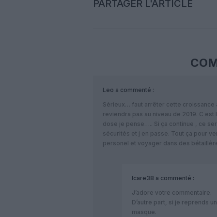
PARTAGER L'ARTICLE
COM
Leo
a commenté :
Sérieux… faut arrêter cette croissance 
reviendra pas au niveau de 2019. C est l
dose je pense….. Si ça continue , ce ser
sécurités et j en passe. Tout ça pour ve
personel et voyager dans des bétaillèr
Icare38
a commenté :
J’adore votre commentaire.
D’autre part, si je reprends u
masque.