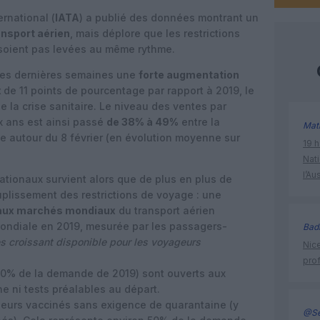
ernational (
IATA
) a publié des données montrant un
ansport aérien
, mais déplore que les restrictions
 soient pas levées au même rythme.
es dernières semaines une
forte augmentation
x
de 11 points de pourcentage par rapport à 2019, le
e la crise sanitaire. Le niveau des ventes par
x ans est ainsi passé
de 38% à 49%
entre la
Mat
le autour du 8 février (en évolution moyenne sur
19 h
Nati
l’Au
ationaux survient alors que de plus en plus de
lissement des restrictions de voyage : une
paux marchés mondiaux
du transport aérien
ondiale en 2019, mesurée par les passagers-
Bad
ès croissant disponible pour les voyageurs
Nice
prof
20% de la demande de 2019) sont ouverts aux
 ni tests préalables au départ.
eurs vaccinés sans exigence de quarantaine (y
@Se