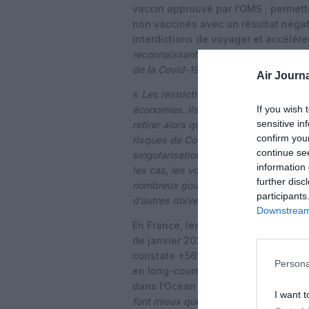
vaccin approuvé par l’OMS ; permet
non vaccinés avec un résultat négati
interdictions de voyager et accélére
reconnaissant que
les voyageurs ne p
de la Covid-19 que sa présence déjà 
Air Journa
«
Les restrictions de voyage ont eu d
If you wish 
économies. Ils n’ont cependant pas sto
sensitive in
retirer alors que
nous apprenons à viv
confirm you
risques de Covid-19 dans un avenir pré
continue se
singularisation de la population itin
information 
les cas, les voyageurs n’apportent pas
further disc
nombreux gouvernements l’ont déjà re
participants
d’autres doivent suivre
», a conclu Wi
Downstream 
En France, les acteurs du tourisme e
de janvier 2022, surtout en vol sec
constate +56% de recherche et +14%
Persona
en long-courrier étant drivées par 
dans l’Océan Indien. «
On a eu le pla
I want t
font mieux que sur le premier trimestr