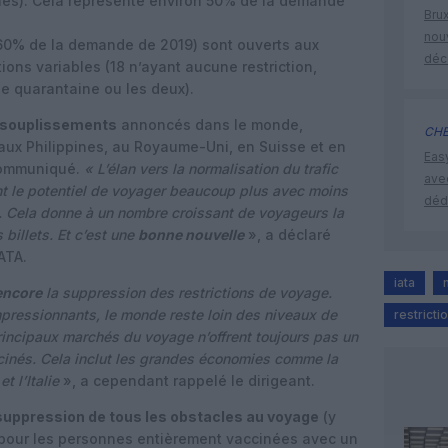
és). Cela représente environ 50% de la demande
Brux
nouv
60% de la demande de 2019) sont ouverts aux
déc
ons variables (18 n’ayant aucune restriction,
ne quarantaine ou les deux).
souplissements
annoncés dans le monde,
CHE
aux Philippines, au Royaume-Uni, en Suisse et en
Eas
 communiqué.
« L’élan vers la normalisation du trafic
ave
nt le potentiel de voyager beaucoup plus avec moins
déd
. Cela donne à un nombre croissant de voyageurs la
billets. Et c’est une
bonne nouvelle
», a déclaré
IATA.
iata
encore
la suppression des restrictions de voyage.
mpressionnants, le monde reste loin des niveaux de
restrict
rincipaux marchés du voyage n’offrent toujours pas un
cinés. Cela inclut les grandes économies comme la
t l’Italie
», a cependant rappelé le dirigeant.
suppression de tous les obstacles au voyage
(y
) pour les personnes entièrement vaccinées avec un