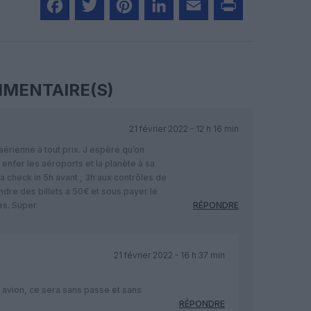
Facebook
Twitter
Pinterest
LinkedIn
Email
Print
MENTAIRE(S)
21 février 2022 - 12 h 16 min
aérienne à tout prix. J espère qu’on
 enfer les aéroports et la planète à sa
a check in 5h avant , 3h aux contrôles de
ndre des billets a 50€ et sous payer le
es. Super
RÉPONDRE
21 février 2022 - 16 h 37 min
n avion, ce sera sans passe et sans
RÉPONDRE