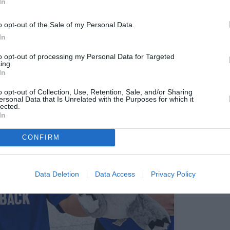
In
xique, les USA, la Nouvelle Calédonie. Il semblerait
 quant aux achats de vols secs et que la fin anticipée
o opt-out of the Sale of my Personal Data.
er nombre de budgets vacances
», selon le service de
In
to opt-out of processing my Personal Data for Targeted
ing.
In
o opt-out of Collection, Use, Retention, Sale, and/or Sharing
ersonal Data that Is Unrelated with the Purposes for which it
lected.
In
CONFIRM
Data Deletion
Data Access
Privacy Policy