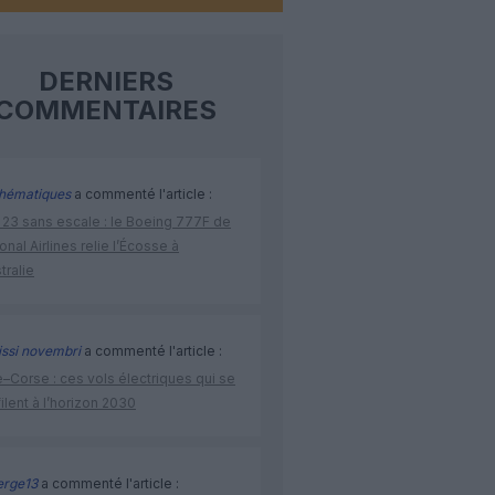
DERNIERS
COMMENTAIRES
hématiques
a commenté l'article :
 23 sans escale : le Boeing 777F de
onal Airlines relie l’Écosse à
stralie
issi novembri
a commenté l'article :
–Corse : ces vols électriques qui se
ilent à l’horizon 2030
rge13
a commenté l'article :