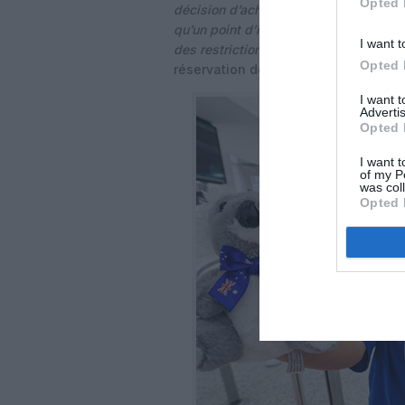
Opted 
décision d’achat -, entre autres, le Me
qu’un point d’inflexion ait été franchi
I want t
des restrictions sanitaires ait libér
Opted 
réservation de Bourse des vols.
I want 
Advertis
Opted 
I want t
of my P
was col
Opted 