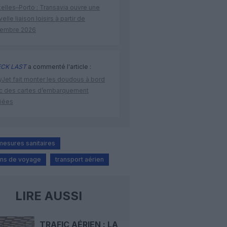
elles–Porto : Transavia ouvre une
elle liaison loisirs à partir de
embre 2026
CK LAST
a commenté l'article :
yJet fait monter les doudous à bord
c des cartes d’embarquement
iées
mesures sanitaires
ions de voyage
transport aérien
LIRE AUSSI
TRAFIC AÉRIEN : LA