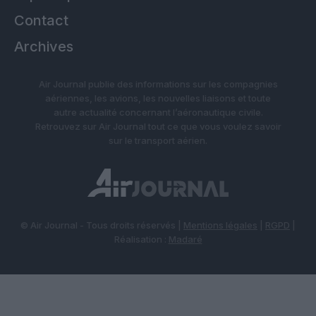
Contact
Archives
Air Journal publie des informations sur les compagnies
aériennes, les avions, les nouvelles liaisons et toute
autre actualité concernant l’aéronautique civile.
Retrouvez sur Air Journal tout ce que vous voulez savoir
sur le transport aérien.
© Air Journal - Tous droits réservés |
Mentions légales
|
RGPD
|
Réalisation :
Madaré