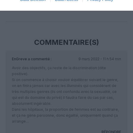
Facebook
Twitter
Pinterest
LinkedIn
Email
Print
COMMENTAIRE(S)
EnGreve
a commenté :
9 mars 2022 - 11 h 54 min
Avoir des objectifs, ça reste de la discrimination (dite
positive).
Si on commence à choisir vouloir équilibrer suivant le genre,
on en finira jamais car avec les illuminés qui considèrent de
très multiples genres (ils ont confondu avec la sexualité, ce
qui est du domaine du privé) il faudra faire du cas par cas,
absolument ingérable.
Dans les hôpitaux, la proportion de femmes est au contraire,
et ça ne gène personne, donc égalité, uniquement quand ça
arrange…
RÉPONDRE