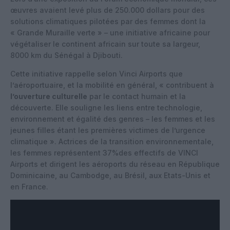
œuvres avaient levé plus de 250.000 dollars pour des
solutions climatiques pilotées par des femmes dont la
« Grande Muraille verte » – une initiative africaine pour
végétaliser le continent africain sur toute sa largeur,
8000 km du Sénégal à Djibouti.
Cette initiative rappelle selon Vinci Airports que
l’aéroportuaire, et la mobilité en général, « contribuent à
l’ouverture culturelle
par le contact humain et la
découverte. Elle souligne les liens entre technologie,
environnement et égalité des genres – les femmes et les
jeunes filles étant les premières victimes de l’urgence
climatique ». Actrices de la transition environnementale,
les femmes représentent 37%des effectifs de VINCI
Airports et dirigent les aéroports du réseau en République
Dominicaine, au Cambodge, au Brésil, aux Etats-Unis et
en France.