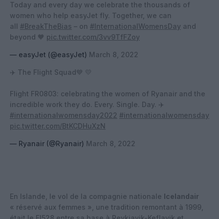
Today and every day we celebrate the thousands of
women who help easyJet fly. Together, we can
all
#BreakTheBias
– on
#InternationalWomensDay
and
beyond 🧡
pic.twitter.com/3vv9TfFZoy
— easyJet (@easyJet)
March 8, 2022
✈️ The Flight Squad💙 💛
Flight FR0803: celebrating the women of Ryanair and the
incredible work they do. Every. Single. Day. ✈️
#internationalwomensday2022
#internationalwomensday
pic.twitter.com/BtKCDHuXzN
— Ryanair (@Ryanair)
March 8, 2022
En Islande, le vol de la compagnie nationale
Icelandair
« réservé aux femmes », une tradition remontant à 1999,
était le FI528 entre sa base à Reykjavik-Keflavik et