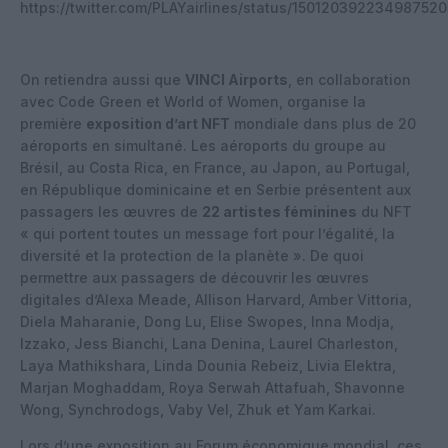
https://twitter.com/PLAYairlines/status/150120392234987520
On retiendra aussi que
VINCI Airports
, en collaboration
avec Code Green et World of Women, organise la
première
exposition d’art NFT
mondiale dans plus de 20
aéroports en simultané. Les aéroports du groupe au
Brésil, au Costa Rica, en France, au Japon, au Portugal,
en République dominicaine et en Serbie présentent aux
passagers les œuvres de
22 artistes féminines
du NFT
« qui portent toutes un message fort pour l’égalité, la
diversité et la protection de la planète ». De quoi
permettre aux passagers de découvrir les œuvres
digitales d’Alexa Meade, Allison Harvard, Amber Vittoria,
Diela Maharanie, Dong Lu, Elise Swopes, Inna Modja,
Izzako, Jess Bianchi, Lana Denina, Laurel Charleston,
Laya Mathikshara, Linda Dounia Rebeiz, Livia Elektra,
Marjan Moghaddam, Roya Serwah Attafuah, Shavonne
Wong, Synchrodogs, Vaby Vel, Zhuk et Yam Karkai.
Lors d’une exposition au Forum économique mondial, ces