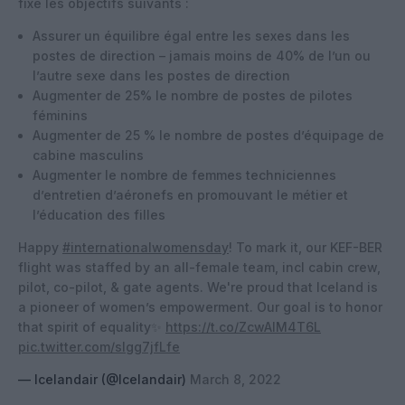
fixé les objectifs suivants :
Assurer un équilibre égal entre les sexes dans les
postes de direction – jamais moins de 40% de l’un ou
l’autre sexe dans les postes de direction
Augmenter de 25% le nombre de postes de pilotes
féminins
Augmenter de 25 % le nombre de postes d’équipage de
cabine masculins
Augmenter le nombre de femmes techniciennes
d’entretien d’aéronefs en promouvant le métier et
l’éducation des filles
Happy
#internationalwomensday
! To mark it, our KEF-BER
flight was staffed by an all-female team, incl cabin crew,
pilot, co-pilot, & gate agents. We're proud that Iceland is
a pioneer of women’s empowerment. Our goal is to honor
that spirit of equality✨
https://t.co/ZcwAlM4T6L
pic.twitter.com/slgg7jfLfe
— Icelandair (@Icelandair)
March 8, 2022