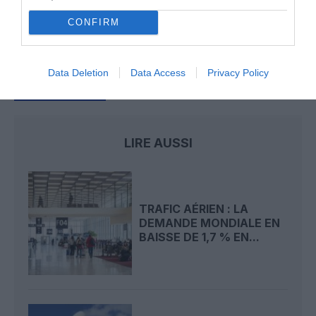
l’horizon 2030
CONFIRM
ACI Europe
contrôles sanitaires
covid-19
iata
Data Deletion
Data Access
Privacy Policy
Union Européenne
LIRE AUSSI
TRAFIC AÉRIEN : LA
DEMANDE MONDIALE EN
BAISSE DE 1,7 % EN...