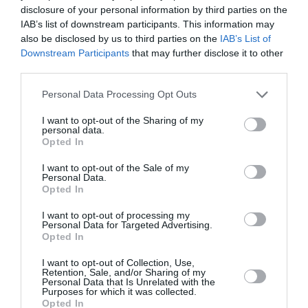
disclosure of your personal information by third parties on the
IAB’s list of downstream participants. This information may
also be disclosed by us to third parties on the
IAB’s List of
NOUS SOUTENIR
Downstream Participants
that may further disclose it to other
third parties.
Personal Data Processing Opt Outs
I want to opt-out of the Sharing of my
personal data.
Opted In
DERNIERS COMMENTAIRES
I want to opt-out of the Sale of my
Personal Data.
Opted In
Mathématiques
a commenté l'article :
I want to opt-out of processing my
19 h 23 sans escale : le Boeing 777F de National
Personal Data for Targeted Advertising.
Opted In
Airlines relie l’Écosse à l’Australie
I want to opt-out of Collection, Use,
Retention, Sale, and/or Sharing of my
Personal Data that Is Unrelated with the
Badissi novembri
a commenté l'article :
Purposes for which it was collected.
Opted In
Nice–Corse : ces vols électriques qui se profilent à