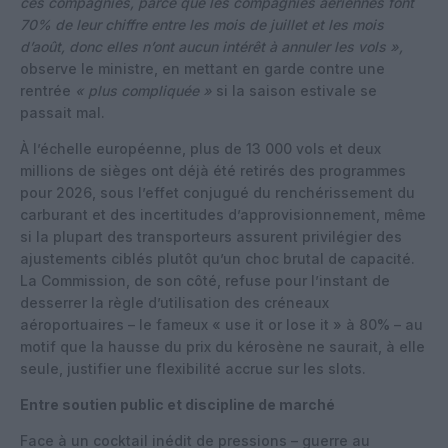
ces compagnies, parce que les compagnies aériennes font
70% de leur chiffre entre les mois de juillet et les mois
d’août, donc elles n’ont aucun intérêt à annuler les vols »,
observe le ministre, en mettant en garde contre une
rentrée
« plus compliquée »
si la saison estivale se
passait mal.
À l’échelle européenne, plus de 13 000 vols et deux
millions de sièges ont déjà été retirés des programmes
pour 2026, sous l’effet conjugué du renchérissement du
carburant et des incertitudes d’approvisionnement, même
si la plupart des transporteurs assurent privilégier des
ajustements ciblés plutôt qu’un choc brutal de capacité.
La Commission, de son côté, refuse pour l’instant de
desserrer la règle d’utilisation des créneaux
aéroportuaires – le fameux « use it or lose it » à 80% – au
motif que la hausse du prix du kérosène ne saurait, à elle
seule, justifier une flexibilité accrue sur les slots.
Entre soutien public et discipline de marché
Face à un cocktail inédit de pressions – guerre au