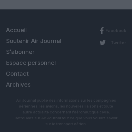
Accueil
Facebook
Soutenir Air Journal
Twitter
S’abonner
Espace personnel
Contact
Archives
Air Journal publie des informations sur les compagnies
aériennes, les avions, les nouvelles liaisons et toute
autre actualité concernant l’aéronautique civile.
Retrouvez sur Air Journal tout ce que vous voulez savoir
sur le transport aérien.