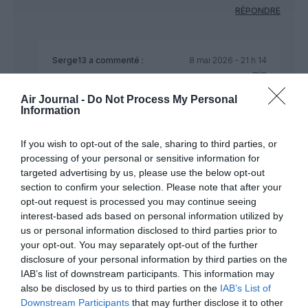
RÉPONDRE
Serge13
a commenté :
8 mai 2026 - 21 h 14
min
C’est fou un tel commentaire. Dites moi lors de
Air Journal -
Do Not Process My Personal
l’augmentation de la taxe dite Chirac, Transavia nous
Information
a facturé rétroactivement l’augmentation.. on ne
vous a pas vu beaucoup vous exprimer. Pourtant
If you wish to opt-out of the sale, sharing to third parties, or
tout le monde a payé. En france lorsque les
processing of your personal or sensitive information for
journalistes s’emparent d’un sujet il devient
targeted advertising by us, please use the below opt-out
politique. Quand ça les arrange en fait. Et les
section to confirm your selection. Please note that after your
moutons suivent sans savoir ce qui a été fait
opt-out request is processed you may continue seeing
précédemment.
interest-based ads based on personal information utilized by
RÉPONDRE
us or personal information disclosed to third parties prior to
your opt-out. You may separately opt-out of the further
disclosure of your personal information by third parties on the
IAB’s list of downstream participants. This information may
Lyonnnais
a commenté :
10 mai 2026 - 3 h
also be disclosed by us to third parties on the
IAB’s List of
47 min
Downstream Participants
that may further disclose it to other