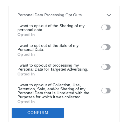
Pour moi, une augmentation de taxes n’est
third parties.
pas prévisible par la compagnie : cela peut
être assimilé à un cas de force majeure…
Personal Data Processing Opt Outs
Par contre, une variation du prix du
carburant reste un aléa prévisible.
I want to opt-out of the Sharing of my
personal data.
D’ailleurs, il existe la possibilité pour une
Opted In
compagnie de s’en prémunir par des
systèmes de couverture carburant
I want to opt-out of the Sale of my
(fixation de prix à l’avance) Elle ne peut pas
Personal Data.
réoactivement changer ses prix de vente .
Opted In
Néophyte, je peux bien sûr me tromper,
I want to opt-out of processing my
mais ça me parait logique …
Personal Data for Targeted Advertising.
Opted In
RÉPONDRE
I want to opt-out of Collection, Use,
Retention, Sale, and/or Sharing of my
Personal Data that Is Unrelated with the
Purposes for which it was collected.
Opted In
Anna Stazzi
a commenté :
8 mai 2026 - 18 h 05 min
CONFIRM
Ha ha ha !
Les billets ont déjà pris 30%(AmLat et Asie)