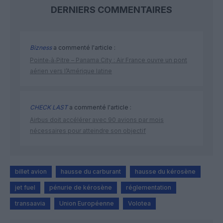
DERNIERS COMMENTAIRES
Bizness
a commenté l'article :
Pointe‑à‑Pitre – Panama City : Air France ouvre un pont
aérien vers l’Amérique latine
CHECK LAST
a commenté l'article :
Airbus doit accélérer avec 90 avions par mois
nécessaires pour atteindre son objectif
billet avion
hausse du carburant
hausse du kérosène
jet fuel
pénurie de kérosène
réglementation
transaavia
Union Européenne
Volotea