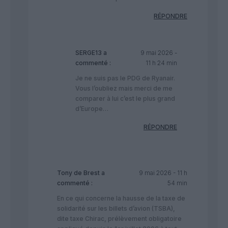
RÉPONDRE
SERGE13
a
9 mai 2026 -
commenté :
11 h 24 min
Je ne suis pas le PDG de Ryanair.
Vous l’oubliez mais merci de me
comparer à lui c’est le plus grand
d’Europe…
RÉPONDRE
Tony de Brest
a
9 mai 2026 - 11 h
commenté :
54 min
En ce qui concerne la hausse de la taxe de
solidarité sur les billets d’avion (TSBA),
dite taxe Chirac, prélèvement obligatoire