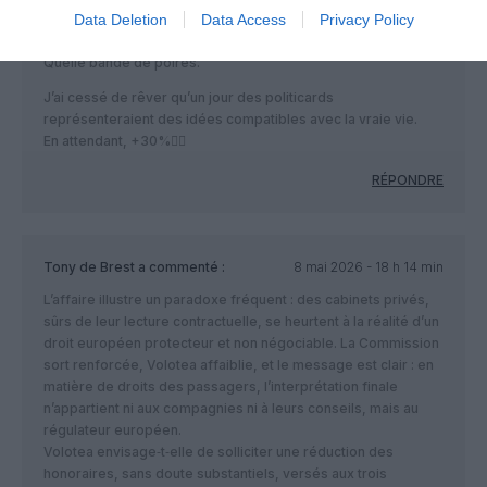
Les scribouillards de l’UE gigotent un peu et feignent de
Data Deletion
Data Access
Privacy Policy
s’irriter.
Quelle bande de poires.
J’ai cessé de rêver qu’un jour des politicards
représenteraient des idées compatibles avec la vraie vie.
En attendant, +30%👎🏻
RÉPONDRE
Tony de Brest
a commenté :
8 mai 2026 - 18 h 14 min
L’affaire illustre un paradoxe fréquent : des cabinets privés,
sûrs de leur lecture contractuelle, se heurtent à la réalité d’un
droit européen protecteur et non négociable. La Commission
sort renforcée, Volotea affaiblie, et le message est clair : en
matière de droits des passagers, l’interprétation finale
n’appartient ni aux compagnies ni à leurs conseils, mais au
régulateur européen.
Volotea envisage‑t‑elle de solliciter une réduction des
honoraires, sans doute substantiels, versés aux trois