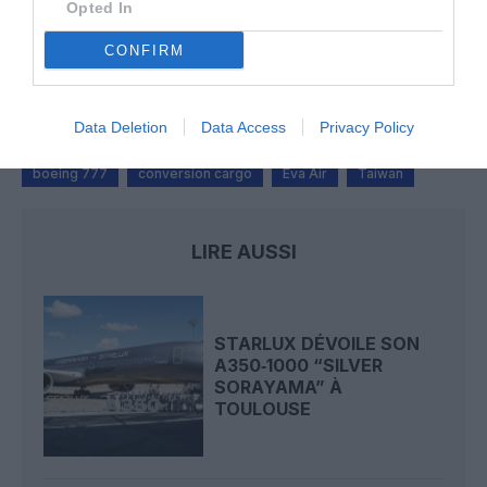
Opted In
SERGE13
a commenté l'article :
CONFIRM
A380 de Lufthansa : les « vrais » sièges hublot en
classe Affaires deviennent payants
Data Deletion
Data Access
Privacy Policy
boeing 777
conversion cargo
Eva Air
Taiwan
LIRE AUSSI
STARLUX DÉVOILE SON
A350‑1000 “SILVER
SORAYAMA” À
TOULOUSE