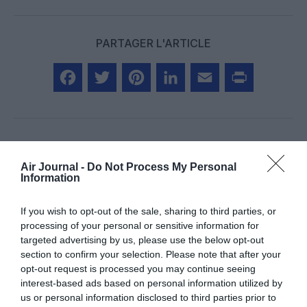
PARTAGER L'ARTICLE
Facebook
Twitter
Pinterest
LinkedIn
Email
Print
Aucun commentaire !
Air Journal -
Do Not Process My Personal
Information
LAISSER UN COMMENTAIRE
If you wish to opt-out of the sale, sharing to third parties, or
processing of your personal or sensitive information for
targeted advertising by us, please use the below opt-out
section to confirm your selection. Please note that after your
FAIRE UN DON
opt-out request is processed you may continue seeing
interest-based ads based on personal information utilized by
us or personal information disclosed to third parties prior to
Appel aux lecteurs !