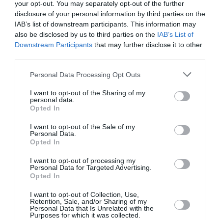
your opt-out. You may separately opt-out of the further
Soutenez Air Journal participez
à son
disclosure of your personal information by third parties on the
développement !
IAB’s list of downstream participants. This information may
also be disclosed by us to third parties on the
IAB’s List of
Downstream Participants
that may further disclose it to other
third parties.
NOUS SOUTENIR
Personal Data Processing Opt Outs
I want to opt-out of the Sharing of my
personal data.
Opted In
I want to opt-out of the Sale of my
Personal Data.
DERNIERS COMMENTAIRES
Opted In
I want to opt-out of processing my
Personal Data for Targeted Advertising.
Opted In
SERGE13
a commenté l'article :
Pointe‑à‑Pitre – Panama City : Air France ouvre un pont
I want to opt-out of Collection, Use,
aérien vers l’Amérique latine
Retention, Sale, and/or Sharing of my
Personal Data that Is Unrelated with the
Purposes for which it was collected.