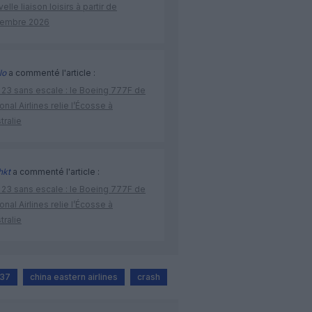
elle liaison loisirs à partir de
embre 2026
lo
a commenté l'article :
 23 sans escale : le Boeing 777F de
onal Airlines relie l’Écosse à
stralie
hkt
a commenté l'article :
 23 sans escale : le Boeing 777F de
onal Airlines relie l’Écosse à
stralie
737
china eastern airlines
crash