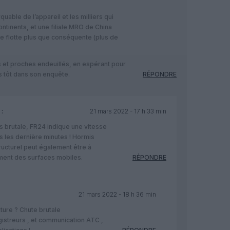
quable de l’appareil et les milliers qui
ontinents, et une filiale MRO de China
ne flotte plus que conséquente (plus de
 et proches endeuillés, en espérant pour
s tôt dans son enquête.
RÉPONDRE
:
21 mars 2022 - 17 h 33 min
ès brutale, FR24 indique une vitesse
s les dernière minutes ! Hormis
tructurel peut également être à
ement des surfaces mobiles.
RÉPONDRE
21 mars 2022 - 18 h 36 min
ture ? Chute brutale
istreurs , et communication ATC ,