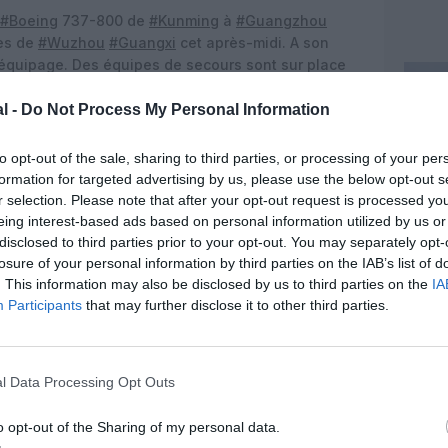
#Boeing
737-800 de
#Kunming
à
#Guangzhou
rès de
#Wuzhou
#Guangxi
cet après-midi. A son
équipage. Des équipes de secours sont sur place
dcLezJ
l -
Do Not Process My Personal Information
)
March 21, 2022
to opt-out of the sale, sharing to third parties, or processing of your per
formation for targeted advertising by us, please use the below opt-out s
r selection. Please note that after your opt-out request is processed y
eing interest-based ads based on personal information utilized by us or
z apprécié l’article ?
disclosed to third parties prior to your opt-out. You may separately opt-
-nous, faites un don !
losure of your personal information by third parties on the IAB’s list of
. This information may also be disclosed by us to third parties on the
IA
Participants
that may further disclose it to other third parties.
OUS SOUTENIR
l Data Processing Opt Outs
o opt-out of the Sharing of my personal data.