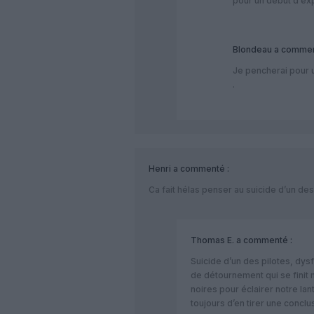
pour un début d exp
Blondeau
a commen
Je pencherai pour u
.
Henri
a commenté :
Ca fait hélas penser au suicide d’un des
Thomas E.
a commenté :
Suicide d’un des pilotes, dys
de détournement qui se finit 
noires pour éclairer notre la
toujours d’en tirer une conclu