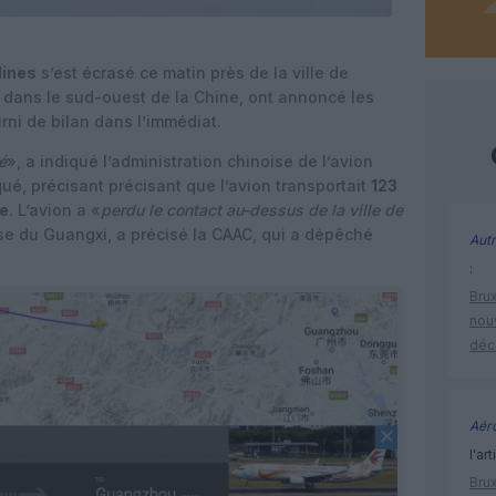
lines
s’est écrasé ce matin près de la ville de
, dans le sud-ouest de la Chine, ont annoncé les
rni de bilan dans l’immédiat.
é
», a indiqué l’administration chinoise de l’avion
ué, précisant précisant que l’avion transportait
123
e
. L’avion a «
perdu le contact au-dessus de la ville de
e du Guangxi, a précisé la CAAC, qui a dépêché
Autr
:
Brux
nouv
déc
Aéro
l'art
Brux