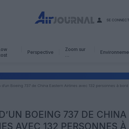
SE CONNEC
Low
Zoom sur
Perspective
Environneme
cost
…
Edito
En chiffres
Avis d’expert
h d’un Boeing 737 de China Eastern Airlines avec 132 personnes à bord
AJ Académie
Vidéo
 D’UN BOEING 737 DE CHINA
NES AVEC 132 PERSONNES À