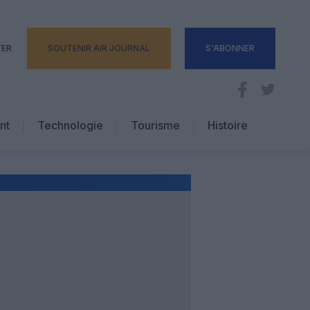
TER
SOUTENIR AIR JOURNAL
S'ABONNER
nt
Technologie
Tourisme
Histoire
Pratique
Hôtellerie
Voyages d’affaires