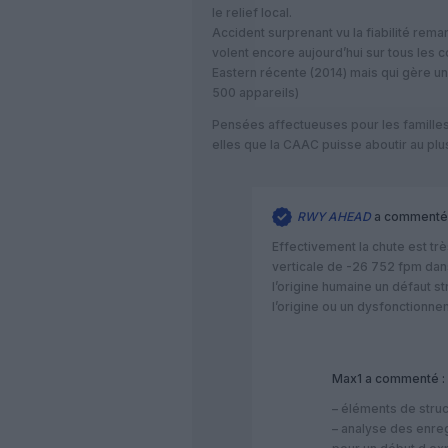
le relief local.
Accident surprenant vu la fiabilité remar
volent encore aujourd’hui sur tous les c
Eastern récente (2014) mais qui gère u
500 appareils)
Pensées affectueuses pour les familles
elles que la CAAC puisse aboutir au plu
RWY AHEAD
a commenté 
Effectivement la chute est tr
verticale de -26 752 fpm dan
l’origine humaine un défaut s
l’origine ou un dysfonctionn
Max1
a commenté :
– éléments de struc
– analyse des enreg