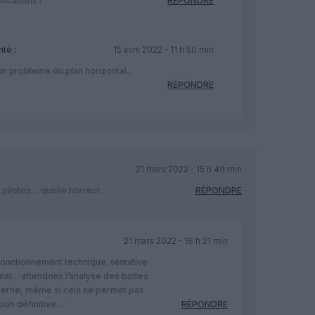
lications !
RÉPONDRE
té :
15 avril 2022 - 11 h 50 min
n probleme du plan horizontal..
RÉPONDRE
21 mars 2022 - 15 h 49 min
 pilotes… quelle horreur.
RÉPONDRE
21 mars 2022 - 16 h 21 min
fonctionnement technique, tentative
mal… attendons l’analyse des boites
nterne, même si cela ne permet pas
sion définitive…
RÉPONDRE