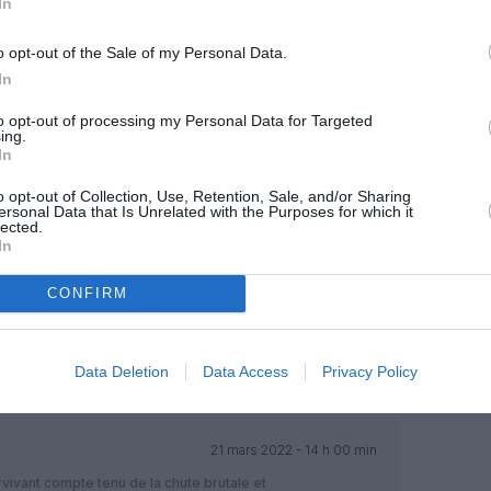
In
o opt-out of the Sale of my Personal Data.
Facebook
Twitter
Pinterest
LinkedIn
Email
Print
In
to opt-out of processing my Personal Data for Targeted
ing.
In
MENTAIRE(S)
o opt-out of Collection, Use, Retention, Sale, and/or Sharing
ersonal Data that Is Unrelated with the Purposes for which it
lected.
mmenté :
21 mars 2022 - 12 h 15 min
In
hélas !
CONFIRM
tin 03h50 Delhi DOHA s’est posé en
 une centaine de passagers.
 le monde est sauf.
RÉPONDRE
Data Deletion
Data Access
Privacy Policy
21 mars 2022 - 14 h 00 min
rvivant compte tenu de la chute brutale et