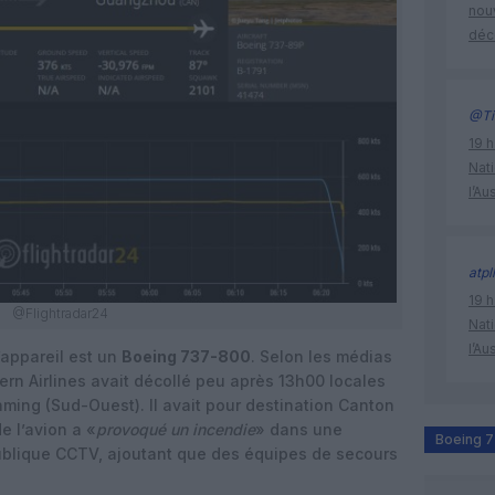
nouv
déc
@Ti
19 h
Nati
l’Au
atpl
19 h
@Flightradar24
Nati
l’Au
l’appareil est un
Boeing 737-800
. Selon les médias
rn Airlines avait décollé peu après 13h00 locales
ing (Sud-Ouest). Il avait pour destination Canton
e l’avion a «
provoqué un incendie
» dans une
Boeing 
publique CCTV, ajoutant que des équipes de secours