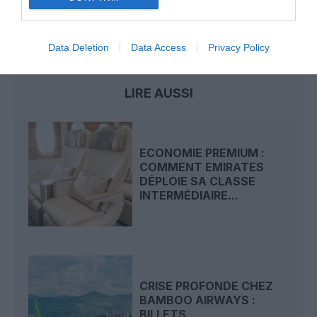
Dubai
emirates
restrictions de voyage
Vietnam
Data Deletion
Data Access
Privacy Policy
LIRE AUSSI
ECONOMIE PREMIUM :
COMMENT EMIRATES
DÉPLOIE SA CLASSE
INTERMÉDIAIRE...
CRISE PROFONDE CHEZ
BAMBOO AIRWAYS :
BILLETS