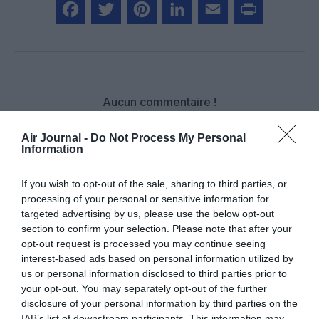
Facebook
Twitter
Pinterest
LinkedIn
Email
Print
Aucun commentaire !
Air Journal -
Do Not Process My Personal
LAISSER UN COMMENTAIRE
Information
If you wish to opt-out of the sale, sharing to third parties, or
processing of your personal or sensitive information for
FAIRE UN DON
targeted advertising by us, please use the below opt-out
section to confirm your selection. Please note that after your
Appel aux lecteurs !
opt-out request is processed you may continue seeing
interest-based ads based on personal information utilized by
Soutenez Air Journal participez
à son
us or personal information disclosed to third parties prior to
développement !
your opt-out. You may separately opt-out of the further
disclosure of your personal information by third parties on the
IAB’s list of downstream participants. This information may