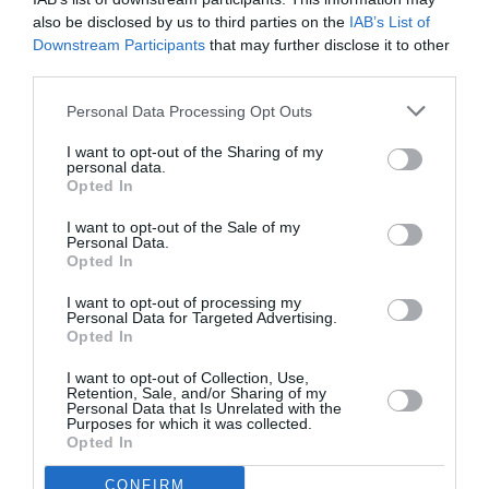
NOUS SOUTENIR
also be disclosed by us to third parties on the
IAB’s List of
Downstream Participants
that may further disclose it to other
third parties.
Personal Data Processing Opt Outs
I want to opt-out of the Sharing of my
personal data.
Opted In
DERNIERS COMMENTAIRES
I want to opt-out of the Sale of my
Personal Data.
Opted In
Mathématiques
a commenté l'article :
I want to opt-out of processing my
19 h 23 sans escale : le Boeing 777F de National
Personal Data for Targeted Advertising.
Airlines relie l’Écosse à l’Australie
Opted In
I want to opt-out of Collection, Use,
Retention, Sale, and/or Sharing of my
Personal Data that Is Unrelated with the
Badissi novembri
a commenté l'article :
Purposes for which it was collected.
Nice–Corse : ces vols électriques qui se profilent à
Opted In
l’horizon 2030
CONFIRM