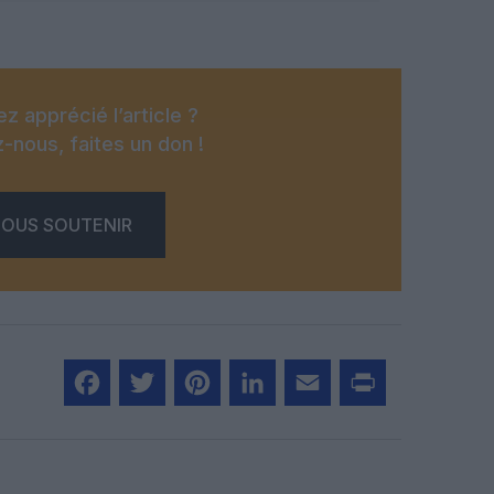
z apprécié l’article ?
-nous, faites un don !
OUS SOUTENIR
Facebook
Twitter
Pinterest
LinkedIn
Email
Print