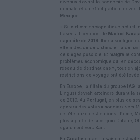
niveaux d’avant la pandémie de Covi
normale et un effort particulier vers 
Mexique.
« Si le climat sociopolitique actuel
basée à l’aéroport de
Madrid-Baraja
capacité de 2019
. Iberia souligne q
elle a décidé de « stimuler la dema
de sièges possible. Et malgré le cont
problèmes économique qui en découle
réseau de destinations », tout en a
restrictions de voyage ont été levé
En Europe, la filiale du groupe
IAG
(a
Lingus) devrait atteindre durant la 
de 2019. Au
Portugal
, en plus de ses
opérera des vols saisonniers vers M
cet été onze destinations : Rome, Mi
plus à partir de la mi-juin Catane, Ol
également vers Bari.
En
Croatie
durant la saison estivale