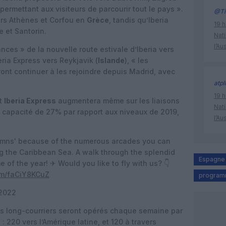
 permettant aux visiteurs de parcourir tout le pays ».
@Ti
vers Athènes et Corfou en
Grèce
, tandis qu’Iberia
19 h
e et Santorin.
Nati
l’Au
es » de la nouvelle route estivale d’Iberia vers
beria Express vers Reykjavik (
Islande
), « les
ont continuer à les rejoindre depuis Madrid, avec
atpl
19 h
st
Iberia Express
augmentera même sur les liaisons
Nati
a capacité de 27% par rapport aux niveaux de 2019,
l’Au
lumns' because of the numerous arcades you can
g the Caribbean Sea. A walk through the splendid
Espagne
ime of the year! ✈ Would you like to fly with us? 👇
com/faCiY8KCuZ
program
 2022
ls long-courriers seront opérés chaque semaine par
d
: 220 vers l’Amérique latine, et 120 à travers