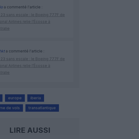
lo
a commenté l'article :
 23 sans escale : le Boeing 777F de
onal Airlines relie l’Écosse à
stralie
hkt
a commenté l'article :
 23 sans escale : le Boeing 777F de
onal Airlines relie l’Écosse à
stralie
europe
iberia
me de vols
transatlantique
LIRE AUSSI