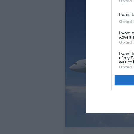
Opted 
I want t
Opted 
I want 
Advertis
Opted 
I want t
of my P
was col
Opted 