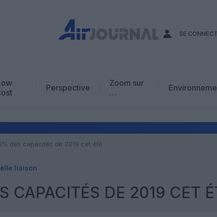
SE CONNEC
Low
Zoom sur
Perspective
Environneme
cost
…
Edito
En chiffres
Avis d’expert
85% des capacités de 2019 cet été
AJ Académie
lle liaison
Vidéo
ES CAPACITÉS DE 2019 CET É