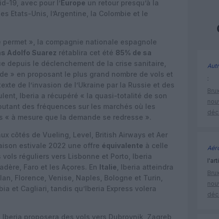
d-19, avec pour l’
Europe
un retour presqu’à la
les Etats-Unis, l’Argentine, la Colombie et le
 le permet », la compagnie nationale espagnole
s Adolfo Suarez
rétablira cet été
85% de sa
ue depuis le déclenchement de la crise sanitaire,
Autr
nde » en proposant le plus grand nombre de vols et
:
exte de l’invasion de l’Ukraine par la Russie et des
Brux
nt, Iberia a récupéré « la quasi-totalité de son
nouv
joutant des fréquences sur les marchés où les
déc
es « à mesure que la demande se redresse ».
ux côtés de Vueling, Level, British Airways et Aer
saison estivale 2022 une offre
équivalente
à celle
Aéro
 vols réguliers vers Lisbonne et Porto, Iberia
l'art
adère, Faro et les Açores. En
Italie
, Iberia atteindra
Brux
lan, Florence, Venise, Naples, Bologne et Turin,
nouv
bia et Cagliari, tandis qu’Iberia Express volera
déc
, Iberia proposera des vols vers Dubrovnik, Zagreb