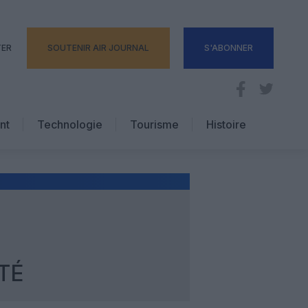
TER
SOUTENIR AIR JOURNAL
S'ABONNER
nt
Technologie
Tourisme
Histoire
Pratique
Hôtellerie
Voyages d’affaires
TÉ