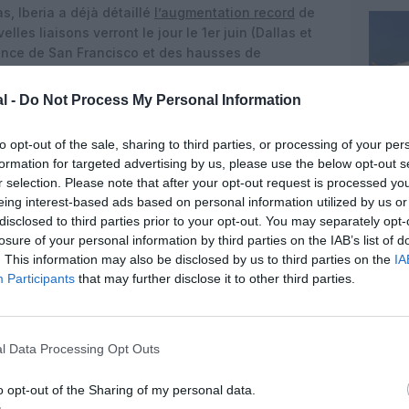
s, Iberia a déjà détaillé
l’augmentation record
de
elles liaisons verront le jour le 1er juin (Dallas et
lance de San Francisco et des hausses de
, Miami et New York. Elle proposera en outre cinq
co, le territoire américain étant inclus dans la
l -
Do Not Process My Personal Information
rican Airlines, British Airways et Finnair. La low
e
à New York, Boston et Los Angeles.
to opt-out of the sale, sharing to third parties, or processing of your per
formation for targeted advertising by us, please use the below opt-out s
 cet été « la plupart de ses liaisons pré-pandémie
r selection. Please note that after your opt-out request is processed y
un total de 220 vols par semaine en juillet et août.
eing interest-based ads based on personal information utilized by us or
emaine dès le 19 juin, tandis que
Bogota
le sera
disclosed to third parties prior to your opt-out. You may separately opt-
ine de plus qu’en 2019), tout comme
Buenos Aires
.
losure of your personal information by third parties on the IAB’s list of
es vols quotidiens vers
Lima
,
Santiago du Chili
et
. This information may also be disclosed by us to third parties on the
IA
r
(quatre par semaine vers Quito, trois vers
Participants
that may further disclose it to other third parties.
à cinq rotations hebdomadaires,
Saint-Domingue
à
conserve ses six vols hebdomadaires directs vers
l Data Processing Opt Outs
 City
, et ses quatre vers
Guatemala City
et San
o opt-out of the Sharing of my personal data.