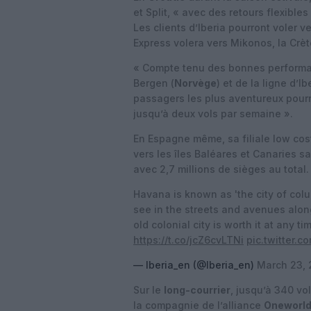
et Split, « avec des retours flexibles
Les clients d’Iberia pourront voler 
Express volera vers Mikonos, la Crèt
« Compte tenu des bonnes performanc
Bergen (
Norvège
) et de la ligne d’I
passagers les plus aventureux pourr
jusqu’à deux vols par semaine ».
En Espagne même, sa filiale low co
vers les îles Baléares et Canaries s
avec 2,7 millions de sièges au total.
Havana is known as 'the city of co
see in the streets and avenues alon
old colonial city is worth it at any t
https://t.co/jcZ6cvLTNi
pic.twitter.
— Iberia_en (@Iberia_en)
March 23,
Sur le
long-courrier
, jusqu’à 340 vo
la compagnie de l’alliance
Oneworl