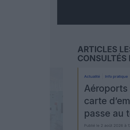
ARTICLES LE
CONSULTÉS 
Actualité
Info pratique
Aéroports 
carte d’e
passe au t
numérique
Publié le 2 août 2026 à 