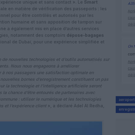
 expérience unique et sans contact ». Le
Smart
A35
le en matière de vérification des passeports : les
Apr
nnel pour être contrôlés et autorisés par les
cau
ention humaine et sans apposition de tampon sur
déjà
ne a également mis en place d’autres services
logies, notamment des comptoirs
dépose-bagages
tional de Dubaï, pour une expérience simplifiée et
On f
comm
n de nouvelles technologies et d’outils automatisés sur
Apr
lients. Nous nous engageons à améliorer
cau
ir à nos passagers une satisfaction optimale en
déjà
s nouvelles bornes d’enregistrement constituent un pas
r la technologie et l’intelligence artificielle seront
 la chance d’être entourés de partenaires avec
ommune : utiliser le numérique et les technologies
aeroport
 et l’expérience client
», a déclaré Adel Al Redha,
enregist