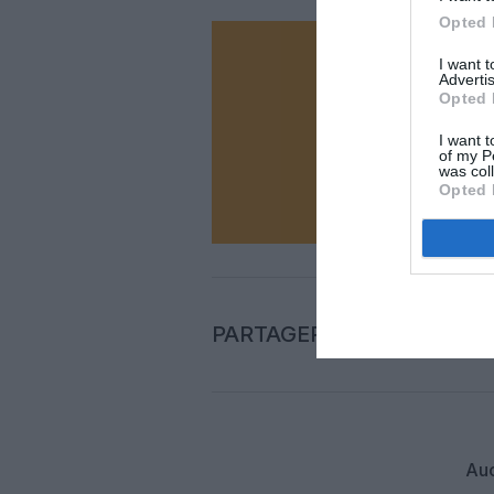
Opted 
I want 
Vous ave
Advertis
Soutenez
Opted 
I want t
of my P
was col
N
Opted 
PARTAGER L'ARTICLE
Auc