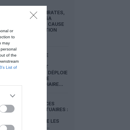
APRÈS EMIRATES,
LUFTHANSA
REMET EN CAUSE
LA RÉCEPTION
sonal or
DE...
ection to
ou may
 personal
ECONOMIE
out of the
PREMIUM :
 downstream
COMMENT
B’s List of
EMIRATES DÉPLOIE
SA CLASSE
INTERMÉDIAIRE...
REDEVANCES
AÉROPORTUAIRES :
LE SCARA
CONTESTE LES
HAUSSES...