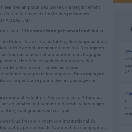
rlines
met en place des bornes d’enregistrement
 de réduire le temps d’attente des passagers
ts Arabes Unis.
troduisant
25 bornes d’enregistrement mobiles
au
al de Dubaï : les unités portables, développées dans
les halls d’enregistrement du terminal. Des
agents
Djm
à ces bornes, à peser et à étiqueter leurs bagages,
Apr
rquement. Une fois les valises étiquetées, des
cau
s dédié à leur avion. Toutes les zones
déjà
ne balance pour peser les bagages. Des
employés
ts à chaque borne pour aider les passagers et
Cop
 ou moins
et volant en Première, classe Affaire ou
Poin
ser ce service, qui permettra de réduire les temps
ouvr
 pointe », souligne un communiqué.
lati
iométrique intégré
à l’aéroport international de
 les parties prenantes de l’aéroport. La compagnie a