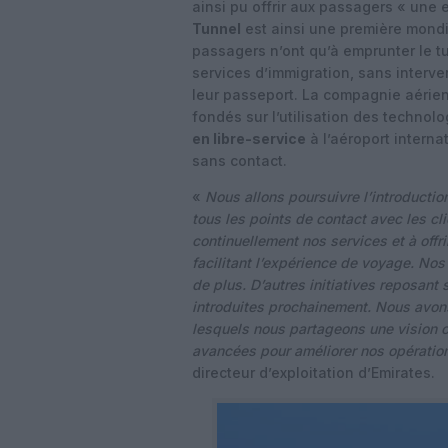
ainsi pu offrir aux passagers « une
Tunnel
est ainsi une première mondia
passagers n’ont qu’à emprunter le tu
services d’immigration, sans interv
leur passeport. La compagnie aérien
fondés sur l’utilisation des techno
en libre-service
à l’aéroport interna
sans contact.
«
Nous allons poursuivre l’introductio
tous les points de contact avec les c
continuellement nos services et à offr
facilitant l’expérience de voyage. No
de plus. D’autres initiatives reposant su
introduites prochainement. Nous avons
lesquels nous partageons une vision c
avancées pour améliorer nos opérations
directeur d’exploitation d’Emirates.