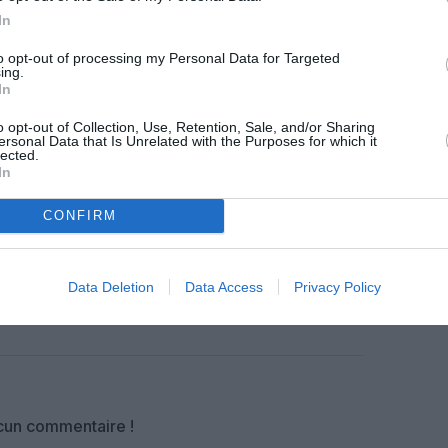
In
to opt-out of processing my Personal Data for Targeted
z apprécié l’article ?
ing.
-nous, faites un don !
In
o opt-out of Collection, Use, Retention, Sale, and/or Sharing
ersonal Data that Is Unrelated with the Purposes for which it
lected.
OUS SOUTENIR
In
CONFIRM
Data Deletion
Data Access
Privacy Policy
Facebook
Twitter
Pinterest
LinkedIn
Email
Print
un commentaire !