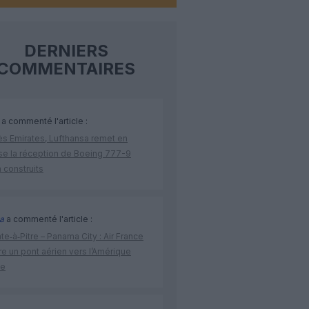
DERNIERS
COMMENTAIRES
a commenté l'article :
ès Emirates, Lufthansa remet en
se la réception de Boeing 777-9
 construits
a
a commenté l'article :
te‑à‑Pitre – Panama City : Air France
e un pont aérien vers l’Amérique
ne