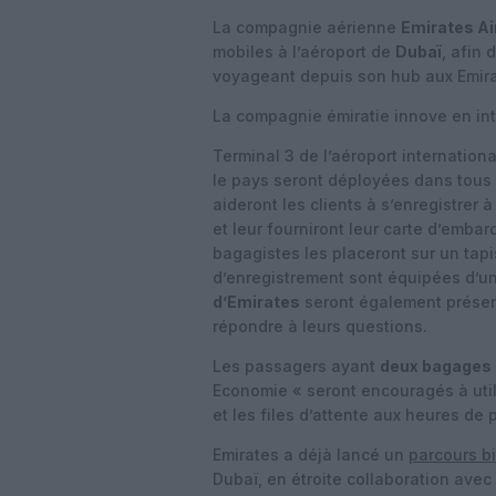
La compagnie aérienne
Emirates Ai
mobiles à l’aéroport de
Dubaï
, afin
voyageant depuis son hub aux Emira
La compagnie émiratie innove en in
Terminal 3 de l’aéroport internation
le pays seront déployées dans tous 
aideront les clients à s’enregistrer 
et leur fourniront leur carte d’emba
bagagistes les placeront sur un tapi
d’enregistrement sont équipées d’u
d’Emirates
seront également présen
répondre à leurs questions.
Les passagers ayant
deux bagages
Economie « seront encouragés à utili
et les files d’attente aux heures de
Emirates a déjà lancé un
parcours b
Dubaï, en étroite collaboration avec