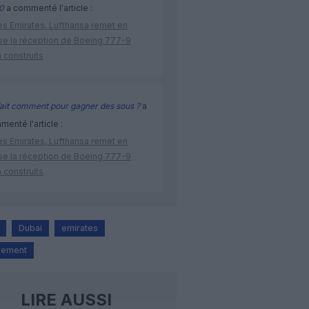
0
a commenté l'article :
ès Emirates, Lufthansa remet en
se la réception de Boeing 777-9
 construits
ait comment pour gagner des sous ?
a
enté l'article :
ès Emirates, Lufthansa remet en
se la réception de Boeing 777-9
 construits
Dubai
emirates
rement
LIRE AUSSI