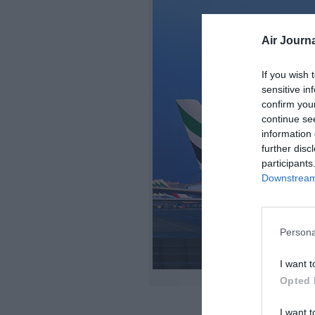
Air Journa
If you wish 
sensitive in
confirm you
continue se
information 
further disc
participants
Downstream 
Persona
I want t
Opted 
I want t