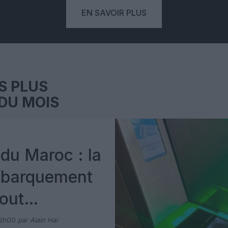
EN SAVOIR PLUS
S PLUS
DU MOIS
du Maroc : la
mbarquement
out
 avec Pax
12h00
par Alain Hai