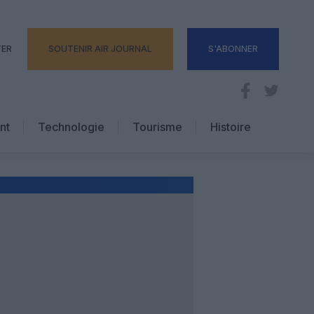
TER
SOUTENIR AIR JOURNAL
S'ABONNER
nt
Technologie
Tourisme
Histoire
Pratique
Hôtellerie
Voyages d’affaires