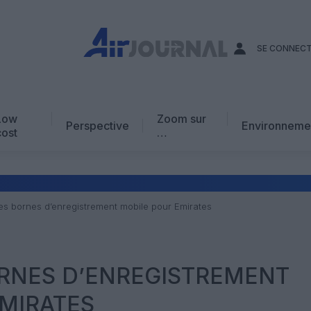
SE CONNEC
Low
Zoom sur
Perspective
Environneme
cost
…
Edito
En chiffres
Avis d’expert
es bornes d’enregistrement mobile pour Emirates
AJ Académie
Vidéo
ORNES D’ENREGISTREMENT
MIRATES