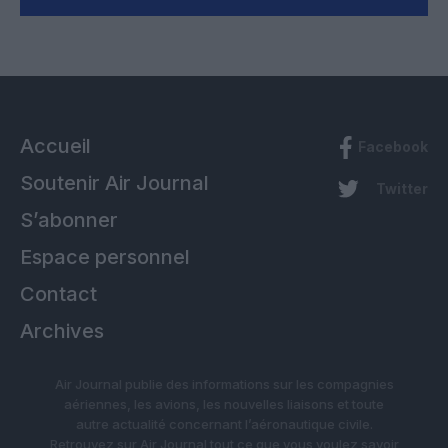
Accueil
Facebook
Soutenir Air Journal
Twitter
S’abonner
Espace personnel
Contact
Archives
Air Journal publie des informations sur les compagnies
aériennes, les avions, les nouvelles liaisons et toute
autre actualité concernant l’aéronautique civile.
Retrouvez sur Air Journal tout ce que vous voulez savoir