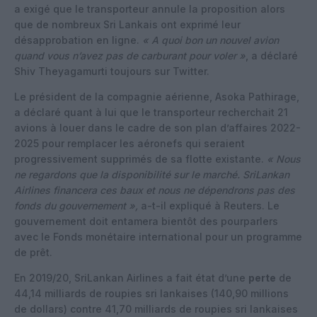
a exigé que le transporteur annule la proposition alors
que de nombreux Sri Lankais ont exprimé leur
désapprobation en ligne.
« A quoi bon un nouvel avion
quand vous n’avez pas de carburant pour voler »
, a déclaré
Shiv Theyagamurti toujours sur Twitter.
Le président de la compagnie aérienne, Asoka Pathirage,
a déclaré quant à lui que le transporteur recherchait 21
avions à louer dans le cadre de son plan d’affaires 2022-
2025 pour remplacer les aéronefs qui seraient
progressivement supprimés de sa flotte existante.
« Nous
ne regardons que la disponibilité sur le marché. SriLankan
Airlines financera ces baux et nous ne dépendrons pas des
fonds du gouvernement »,
a-t-il expliqué à Reuters. Le
gouvernement doit entamera bientôt des pourparlers
avec le Fonds monétaire international pour un programme
de prêt.
En 2019/20, SriLankan Airlines a fait état d’une
perte
de
44,14 milliards de roupies sri lankaises (140,90 millions
de dollars) contre 41,70 milliards de roupies sri lankaises