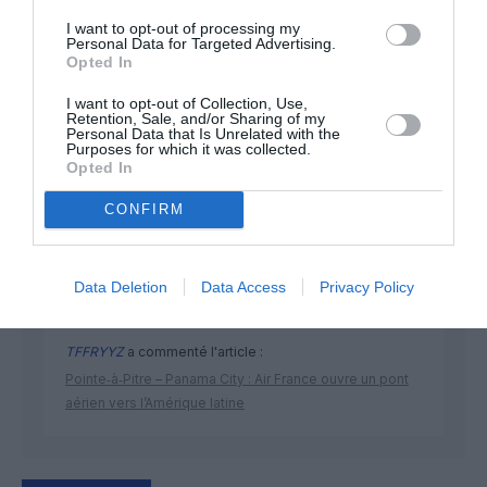
I want to opt-out of processing my
Personal Data for Targeted Advertising.
Opted In
I want to opt-out of Collection, Use,
Retention, Sale, and/or Sharing of my
Personal Data that Is Unrelated with the
DERNIERS COMMENTAIRES
Purposes for which it was collected.
Opted In
CONFIRM
Manfou
a commenté l'article :
Pyramides, croisières et mer Rouge : l’Égypte mise sur
une saison record malgré le contexte géopolitique
Data Deletion
Data Access
Privacy Policy
TFFRYYZ
a commenté l'article :
Pointe‑à‑Pitre – Panama City : Air France ouvre un pont
aérien vers l’Amérique latine