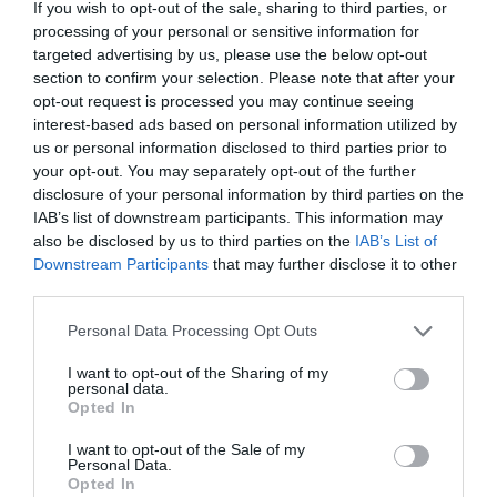
Facebook
Twitter
Pinterest
LinkedIn
Email
Print
If you wish to opt-out of the sale, sharing to third parties, or
processing of your personal or sensitive information for
targeted advertising by us, please use the below opt-out
section to confirm your selection. Please note that after your
Aucun commentaire !
opt-out request is processed you may continue seeing
interest-based ads based on personal information utilized by
us or personal information disclosed to third parties prior to
LAISSER UN COMMENTAIRE
your opt-out. You may separately opt-out of the further
disclosure of your personal information by third parties on the
IAB’s list of downstream participants. This information may
also be disclosed by us to third parties on the
IAB’s List of
FAIRE UN DON
Downstream Participants
that may further disclose it to other
third parties.
Appel aux lecteurs !
Personal Data Processing Opt Outs
Soutenez Air Journal participez
à son
développement !
I want to opt-out of the Sharing of my
personal data.
Opted In
I want to opt-out of the Sale of my
NOUS SOUTENIR
Personal Data.
Opted In