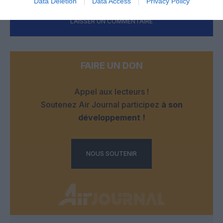
Data Deletion
Data Access
Privacy Policy
LAISSER UN COMMENTAIRE
FAIRE UN DON
Appel aux lecteurs !
Soutenez Air Journal participez
à son
développement !
NOUS SOUTENIR