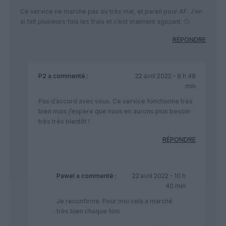
Ce service ne marche pas ou très mal, et pareil pour AF. J’en
ai fait plusieurs fois les frais et c’est vraiment agaçant. 🙁
RÉPONDRE
P2
a commenté :
22 avril 2022 - 8 h 48
min
Pas d’accord avec vous. Ce service fonctionne très
bien mais j’espère que nous en aurons plus besoin
très très bientôt !
RÉPONDRE
Pawel
a commenté :
22 avril 2022 - 10 h
40 min
Je reconfirme. Pour moi cela a marché
très bien chaque fois