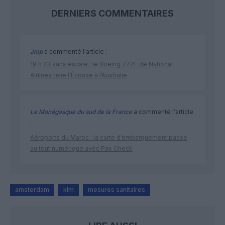
DERNIERS COMMENTAIRES
Jmp
a commenté l'article :
19 h 23 sans escale : le Boeing 777F de National
Airlines relie l’Écosse à l’Australie
Le Monégasque du sud de la France
a commenté l'article
:
Aéroports du Maroc : la carte d’embarquement passe
au tout numérique avec Pax Check
amsterdam
klm
mesures sanitaires