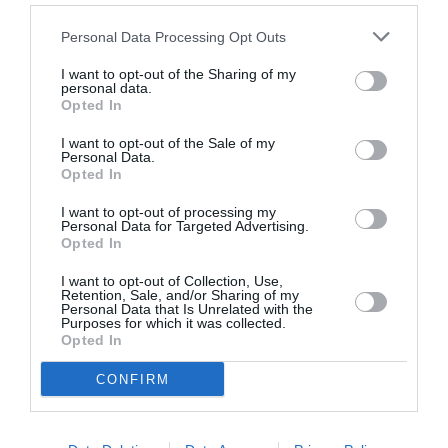
paquet ces derniers temps… faut juste un peu de rigueur
Personal Data Processing Opt Outs
dans l’envoi, surtout si on voyage à plusieurs
RÉPONDRE
I want to opt-out of the Sharing of my
personal data.
Opted In
I want to opt-out of the Sale of my
Did2Paris
a commenté :
23 avril 2022 - 11 h 02
Personal Data.
min
Opted In
Je voyage assez souvent à travers le Monde pour
I want to opt-out of processing my
ne pas manquer de rigueur dans les documents
Personal Data for Targeted Advertising.
dont j’ai besoin pour me rendre dans mon pays de
Opted In
destination. Maintenant à CDG à chaque
enregistrement au comptoir SkyPriority il m’a été
I want to opt-out of Collection, Use,
Retention, Sale, and/or Sharing of my
demander de montrer les documents que j’avais
Personal Data that Is Unrelated with the
déjà envoyés via le service Ready to Fly. Cela n’est
Purposes for which it was collected.
peut-être pas votre cas, mais je ne fais que relater
Opted In
mon expérience.
CONFIRM
RÉPONDRE