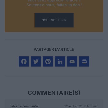
Vous avez apprécié l’article ?
Soutenez-nous, faites un don !
NOUS SOUTENIR
PARTAGER L'ARTICLE
Facebook
Twitter
Pinterest
LinkedIn
Email
Print
COMMENTAIRE(S)
Fabien
a commenté :
22 avril 2022 - 8 h 16 min