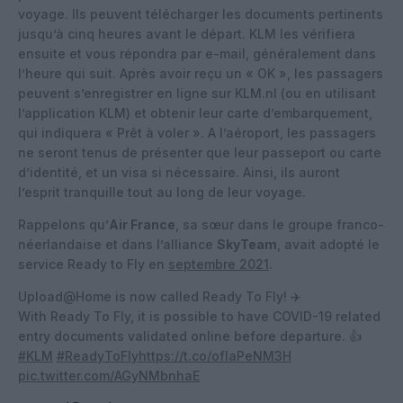
voyage. Ils peuvent télécharger les documents pertinents
jusqu’à cinq heures avant le départ. KLM les vérifiera
ensuite et vous répondra par e-mail, généralement dans
l’heure qui suit. Après avoir reçu un « OK », les passagers
peuvent s’enregistrer en ligne sur KLM.nl (ou en utilisant
l’application KLM) et obtenir leur carte d’embarquement,
qui indiquera « Prêt à voler ». A l’aéroport, les passagers
ne seront tenus de présenter que leur passeport ou carte
d’identité, et un visa si nécessaire. Ainsi, ils auront
l’esprit tranquille tout au long de leur voyage.
Rappelons qu’
Air France
, sa sœur dans le groupe franco-
néerlandaise et dans l’alliance
SkyTeam
, avait adopté le
service Ready to Fly en
septembre 2021
.
Upload@Home is now called Ready To Fly! ✈️​
With Ready To Fly, it is possible to have COVID-19 related
entry documents validated online before departure. 👍​
#KLM
​
#ReadyToFly
https://t.co/ofIaPeNM3H
pic.twitter.com/AGyNMbnhaE