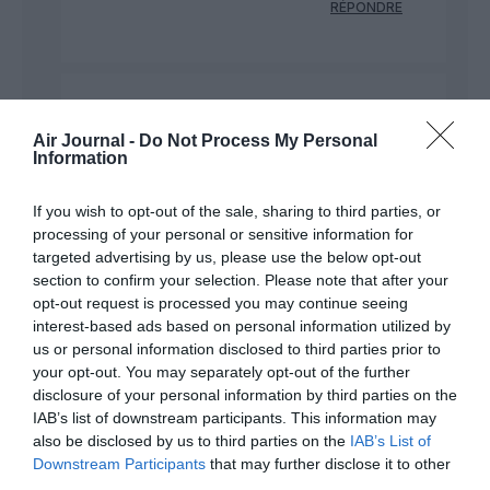
RÉPONDRE
Did2Paris
a commenté :
22 avril 2022 - 18 h 08
min
Air Journal -
Do Not Process My Personal
Information
Bonjour,
Je confirme les propos de Fabien. En effet, à
If you wish to opt-out of the sale, sharing to third parties, or
plusieurs reprises avec AF j’ai utilisé le service
processing of your personal or sensitive information for
Ready to Fly et à chaque fois lors de mon
targeted advertising by us, please use the below opt-out
enregistrement à l’aéroport (comptoir SkyPriority)
section to confirm your selection. Please note that after your
j’ai dû montré tous les documents que j’avais
opt-out request is processed you may continue seeing
envoyés via le service Ready to Fly.
interest-based ads based on personal information utilized by
RÉPONDRE
us or personal information disclosed to third parties prior to
your opt-out. You may separately opt-out of the further
disclosure of your personal information by third parties on the
IAB’s list of downstream participants. This information may
also be disclosed by us to third parties on the
IAB’s List of
Marie téton
a commenté :
23 avril 2022 - 9 h 50 min
Downstream Participants
that may further disclose it to other
third parties.
Ça a fonctionné pour tous les vols AF et KL, et j’en ai fait un