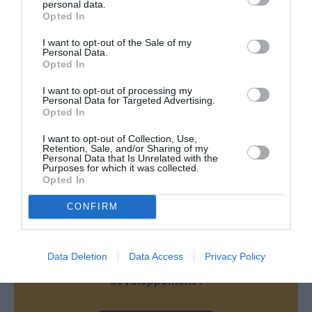
personal data.
Opted In
I want to opt-out of the Sale of my
Facebook
Twitter
Pinterest
LinkedIn
Email
Print
Personal Data.
Opted In
I want to opt-out of processing my
Personal Data for Targeted Advertising.
Aucun commentaire !
Opted In
I want to opt-out of Collection, Use,
LAISSER UN COMMENTAIRE
Retention, Sale, and/or Sharing of my
Personal Data that Is Unrelated with the
Purposes for which it was collected.
Opted In
FAIRE UN DON
CONFIRM
Appel aux lecteurs !
Data Deletion
Data Access
Privacy Policy
Soutenez Air Journal participez
à son
développement !