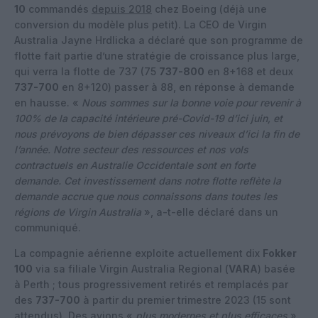
10
commandés
depuis 2018
chez Boeing (déjà une
conversion du modèle plus petit). La CEO de Virgin
Australia Jayne Hrdlicka a déclaré que son programme de
flotte fait partie d’une stratégie de croissance plus large,
qui verra la flotte de 737 (75
737-800
en 8+168 et deux
737-700
en 8+120) passer à 88, en réponse à demande
en hausse. «
Nous sommes sur la bonne voie pour revenir à
100% de la capacité intérieure pré-Covid-19 d’ici juin, et
nous prévoyons de bien dépasser ces niveaux d’ici la fin de
l’année. Notre secteur des ressources et nos vols
contractuels en Australie Occidentale sont en forte
demande. Cet investissement dans notre flotte reflète la
demande accrue que nous connaissons dans toutes les
régions de Virgin Australia
», a-t-elle déclaré dans un
communiqué.
La compagnie aérienne exploite actuellement dix
Fokker
100
via sa filiale Virgin Australia Regional (
VARA
) basée
à Perth ; tous progressivement retirés et remplacés par
des
737-700
à partir du premier trimestre 2023 (15 sont
attendus). Des avions «
plus modernes et plus efficaces
»