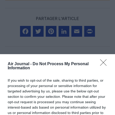
PARTAGER L'ARTICLE
Facebook
Twitter
Pinterest
LinkedIn
Email
Print
Air Journal -
Do Not Process My Personal
Aucun commentaire !
Information
LAISSER UN COMMENTAIRE
If you wish to opt-out of the sale, sharing to third parties, or
processing of your personal or sensitive information for
targeted advertising by us, please use the below opt-out
section to confirm your selection. Please note that after your
FAIRE UN DON
opt-out request is processed you may continue seeing
interest-based ads based on personal information utilized by
us or personal information disclosed to third parties prior to