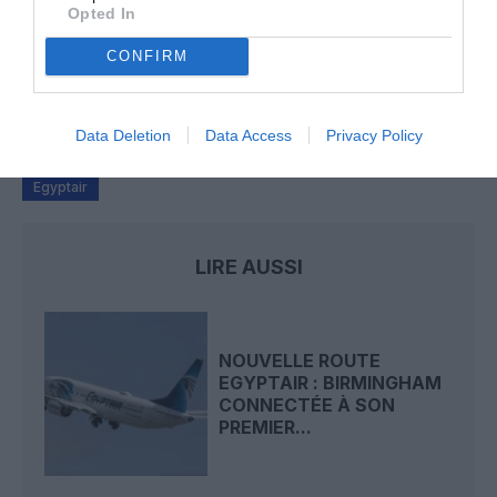
Opted In
Manfou
a commenté l'article :
CONFIRM
Pyramides, croisières et mer Rouge : l’Égypte mise sur
une saison record malgré le contexte géopolitique
Data Deletion
Data Access
Privacy Policy
Egyptair
LIRE AUSSI
NOUVELLE ROUTE
EGYPTAIR : BIRMINGHAM
CONNECTÉE À SON
PREMIER...