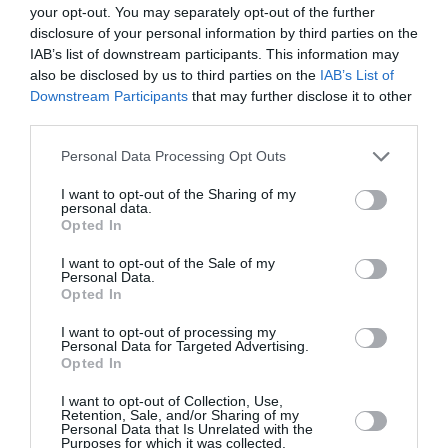
Appel aux lecteurs !
your opt-out. You may separately opt-out of the further
Soutenez Air Journal participez
à son
disclosure of your personal information by third parties on the
développement !
IAB’s list of downstream participants. This information may
also be disclosed by us to third parties on the
IAB’s List of
Downstream Participants
that may further disclose it to other
third parties.
NOUS SOUTENIR
Personal Data Processing Opt Outs
I want to opt-out of the Sharing of my
personal data.
Opted In
I want to opt-out of the Sale of my
Personal Data.
DERNIERS COMMENTAIRES
Opted In
I want to opt-out of processing my
Personal Data for Targeted Advertising.
Opted In
atplhkt
a commenté l'article :
Contrôles aux frontières entre l’Espagne et l’Italie : des
I want to opt-out of Collection, Use,
Retention, Sale, and/or Sharing of my
arrivées plus longues, des correspondances à risque
Personal Data that Is Unrelated with the
Purposes for which it was collected.