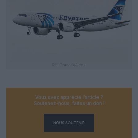
©H. Goussé/Airbus
Vous avez apprécié l’article ?
Soutenez-nous, faites un don !
NOUS SOUTENIR