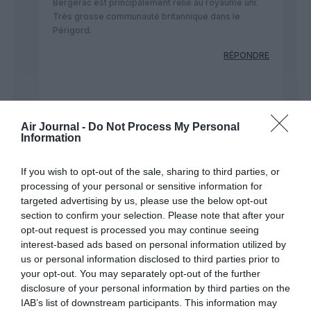
Bergerac est principalement relié au royaume uni.
Très grosse communauté britannique dans le
Périgord.
RÉPONDRE
Oui. Et alors?
a
13 mai 2022 - 16 h
commenté :
41 min
Air Journal -
Do Not Process My Personal
Information
On est pas obligé pour autant de maintenir
cet aéroport ouvert pour cette simple «
raison » ( qui n’en est pas vraiment une). La
If you wish to opt-out of the sale, sharing to third parties, or
« très grosse communauté britannique
processing of your personal or sensitive information for
pourra tout aussi bien transiter par
targeted advertising by us, please use the below opt-out
Bordeaux à quelques encablures de là !
section to confirm your selection. Please note that after your
opt-out request is processed you may continue seeing
RÉPONDRE
interest-based ads based on personal information utilized by
us or personal information disclosed to third parties prior to
your opt-out. You may separately opt-out of the further
disclosure of your personal information by third parties on the
IAB’s list of downstream participants. This information may