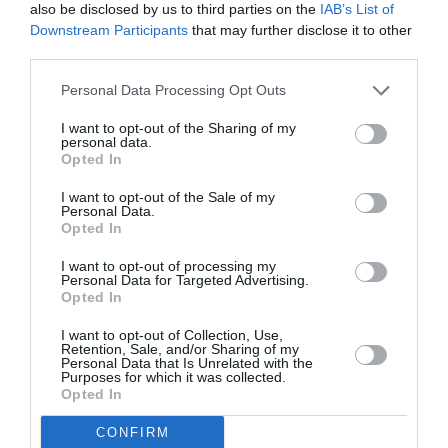
also be disclosed by us to third parties on the
IAB’s List of
Non mais alors,
a commenté :
13 mai 2022 - 18 h 16 min
Downstream Participants
that may further disclose it to other
Mais c’est un crime de lèse majesté !! Comment ces manants
third parties.
osent ils défier leur suzerain!
Personal Data Processing Opt Outs
RÉPONDRE
I want to opt-out of the Sharing of my
personal data.
Opted In
LAISSER UN COMMENTAIRE
I want to opt-out of the Sale of my
Personal Data.
Opted In
FAIRE UN DON
I want to opt-out of processing my
Personal Data for Targeted Advertising.
Opted In
Appel aux lecteurs !
I want to opt-out of Collection, Use,
Soutenez Air Journal participez
à son
Retention, Sale, and/or Sharing of my
Personal Data that Is Unrelated with the
développement !
Purposes for which it was collected.
Opted In
CONFIRM
NOUS SOUTENIR