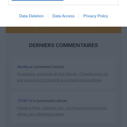
Data Deletion
Data Access
Privacy Policy
DERNIERS COMMENTAIRES
Manfou
a commenté l'article :
Pyramides, croisières et mer Rouge : l’Égypte mise sur
une saison record malgré le contexte géopolitique
TFFRYYZ
a commenté l'article :
Pointe‑à‑Pitre – Panama City : Air France ouvre un pont
aérien vers l’Amérique latine