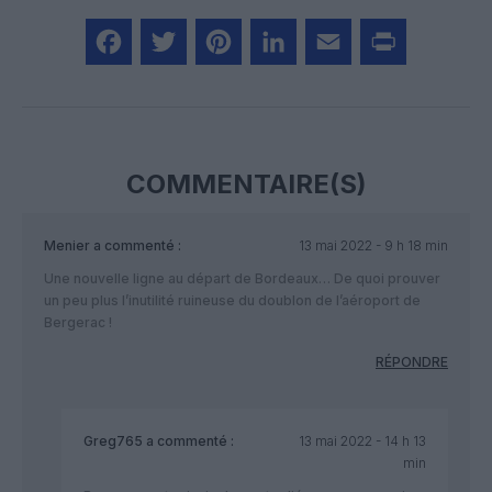
Facebook
Twitter
Pinterest
LinkedIn
Email
Print
COMMENTAIRE(S)
Menier
a commenté :
13 mai 2022 - 9 h 18 min
Une nouvelle ligne au départ de Bordeaux… De quoi prouver
un peu plus l’inutilité ruineuse du doublon de l’aéroport de
Bergerac !
RÉPONDRE
Greg765
a commenté :
13 mai 2022 - 14 h 13
min