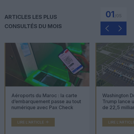
01
/
05
ARTICLES LES PLUS
CONSULTÉS DU MOIS
Aéroports du Maroc : la carte
Washington Du
d’embarquement passe au tout
Trump lance u
numérique avec Pax Check
de 22,5 millia
LIRE L'ARTICLE
LIRE L'ARTICL