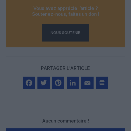
Vous avez apprécié l’article ?
Soutenez-nous, faites un don !
NOUS SOUTENIR
PARTAGER L'ARTICLE
Facebook
Twitter
Pinterest
LinkedIn
Email
Print
Aucun commentaire !