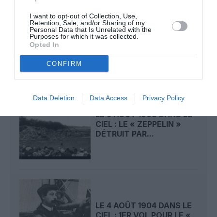
I want to opt-out of Collection, Use,
LE 6 AOÛT 1909 DANS LE
Retention, Sale, and/or Sharing of my
Personal Data that Is Unrelated with the
CIEL : ROGER SOMMER
Purposes for which it was collected.
PERMET LE SACRE...
Opted In
CONFIRM
Data Deletion
Data Access
Privacy Policy
LE 5 AOÛT 1908 DANS LE
CIEL : LE « ZEPPELIN »
DÉTRUIT PAR...
LE 4 AOÛT 1904 DANS LE
CIEL : 1ER VOL POUR LE «