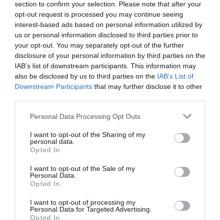
DERNIERS COMMENTAIRES
section to confirm your selection. Please note that after your
opt-out request is processed you may continue seeing
interest-based ads based on personal information utilized by
us or personal information disclosed to third parties prior to
Mathématiques
a commenté l'article :
your opt-out. You may separately opt-out of the further
19 h 23 sans escale : le Boeing 777F de National
disclosure of your personal information by third parties on the
Airlines relie l’Écosse à l’Australie
IAB’s list of downstream participants. This information may
also be disclosed by us to third parties on the
IAB’s List of
Downstream Participants
that may further disclose it to other
third parties.
Badissi novembri
a commenté l'article :
Nice–Corse : ces vols électriques qui se profilent à
Personal Data Processing Opt Outs
l’horizon 2030
I want to opt-out of the Sharing of my
personal data.
Opted In
histoire de l'aviation
I want to opt-out of the Sale of my
Personal Data.
Opted In
LIRE AUSSI
I want to opt-out of processing my
Personal Data for Targeted Advertising.
Opted In