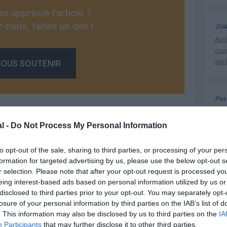
z apprécié l’article ?
-nous, faites un don !
GVA
Apr
cau
déjà
OUS SOUTENIR
Pas 
Apr
cau
l -
Do Not Process My Personal Information
déjà
to opt-out of the sale, sharing to third parties, or processing of your per
Facebook
Twitter
Pinterest
LinkedIn
Email
Print
formation for targeted advertising by us, please use the below opt-out s
r selection. Please note that after your opt-out request is processed y
histoire 
eing interest-based ads based on personal information utilized by us or
disclosed to third parties prior to your opt-out. You may separately opt-
un commentaire !
losure of your personal information by third parties on the IAB’s list of
. This information may also be disclosed by us to third parties on the
IA
Participants
that may further disclose it to other third parties.
ER UN COMMENTAIRE