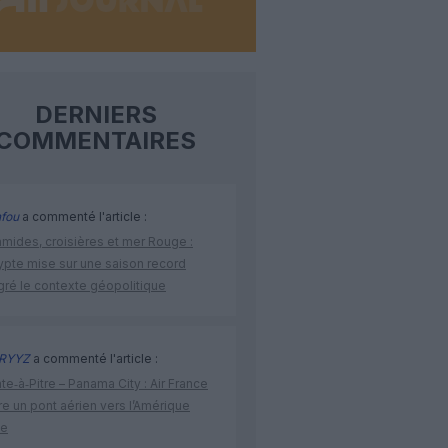
DERNIERS
COMMENTAIRES
fou
a commenté l'article :
amides, croisières et mer Rouge :
ypte mise sur une saison record
gré le contexte géopolitique
RYYZ
a commenté l'article :
te‑à‑Pitre – Panama City : Air France
e un pont aérien vers l’Amérique
ne