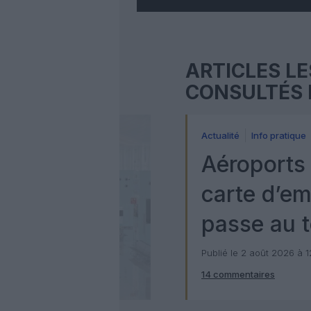
ARTICLES LE
CONSULTÉS 
Actualité
Info pratique
Aéroports 
carte d’e
passe au t
numérique
Publié le 2 août 2026 à 
14 commentaires
Check