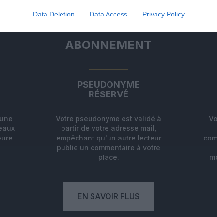
Data Deletion
Data Access
Privacy Policy
ABONNEMENT
PSEUDONYME
RÉSERVÉ
'une
Votre pseudonyme est validé à
Vo
deaux
partir de votre adresse mail,
eure
empêchant qu'un autre lecteur
com
.
publie un commentaire à votre
place.
mo
EN SAVOIR PLUS