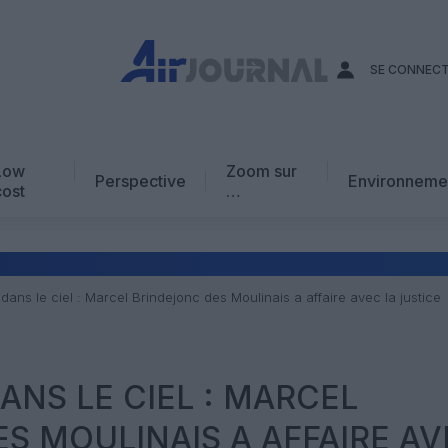
SE CONNEC
Low
Zoom sur
Perspective
Environneme
cost
…
Edito
En chiffres
Avis d’expert
 dans le ciel : Marcel Brindejonc des Moulinais a affaire avec la justice
AJ Académie
Vidéo
DANS LE CIEL : MARCEL
S MOULINAIS A AFFAIRE AV