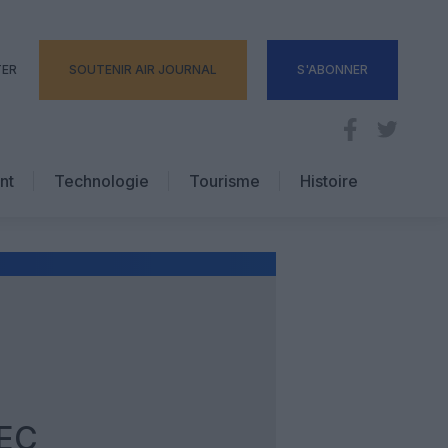
TER
SOUTENIR AIR JOURNAL
S'ABONNER
nt
Technologie
Tourisme
Histoire
Pratique
Hôtellerie
Voyages d’affaires
EC