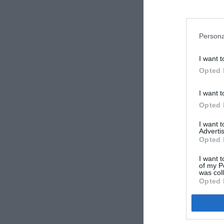
Persona
I want t
Opted 
I want t
Opted 
I want 
Advertis
Opted 
I want t
of my P
was col
Opted 