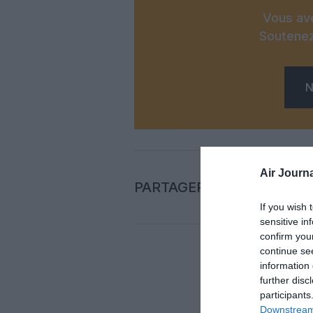
Vous ave
Soutenez
N
Air Journa
PARTAGER L'ARTICLE
If you wish 
sensitive in
confirm you
continue se
information 
Auc
further disc
participants
Downstream 
LAISS