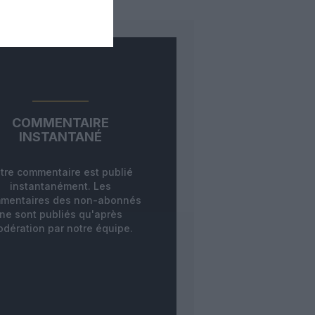
COMMENTAIRE
INSTANTANÉ
tre commentaire est publié
instantanément. Les
mentaires des non-abonnés
ne sont publiés qu'après
dération par notre équipe.