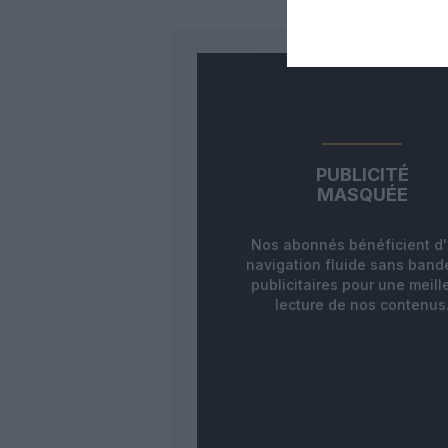
PUBLICITÉ
MASQUÉE
Nos abonnés bénéficient d
navigation fluide sans ban
publicitaires pour une meill
lecture de nos contenus