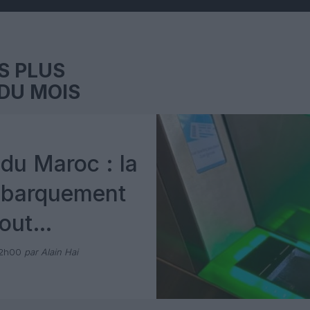
S PLUS
DU MOIS
du Maroc : la
mbarquement
out
 avec Pax
12h00
par Alain Hai