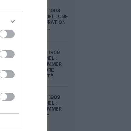
LE 8 AOÛT 1908
DANS LE CIEL : UNE
DÉMONSTRATION
PUBLIQUE...
LE 7 AOÛT 1909
DANS LE CIEL :
ROGER SOMMER
FAIT ENCORE
L’ACTUALITÉ
LE 6 AOÛT 1909
DANS LE CIEL :
ROGER SOMMER
PERMET LE
SACRE...