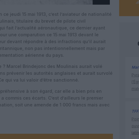
n ce jeudi 15 mai 1913, c’est l’aviateur de nationalité
nais, titulaire du brevet de pilote civil
i fait l’actualité aéronautique, ce dernier ayant
pour une comparution ce 15 mai 1913 devant le
eur devant répondre à des infractions qu’il aurait
ritannique, non pas intentionnellement mais par
ementation aérienne du pays.
e ? Marcel Brindejonc des Moulinais aurait volé
Man
s prévenir les autorités anglaises et aurait survolé
Pyr
 qui va lui valoir d’être sanctionné.
l’Ég
mal
préhensive à son égard, car elle a bien pris en
a commis ces écarts. C’est d’ailleurs le premier
ation, soit une amende de 1 000 francs mais avec
TFF
Poin
ouvr
lati