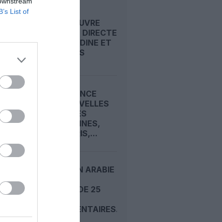
 downstream
B’s List of
FLYNAS OUVRE
UNE LIGNE DIRECTE
ENTRE MÉDINE ET
BRUXELLES
BEOND LANCE
CINQ NOUVELLES
DESSERTES
EUROPÉENNES,
DONT PARIS,...
FLYNAS EN ARABIE
SAOUDITE
COMMANDE 25
AIRBUS
SUPPLÉMENTAIRES...