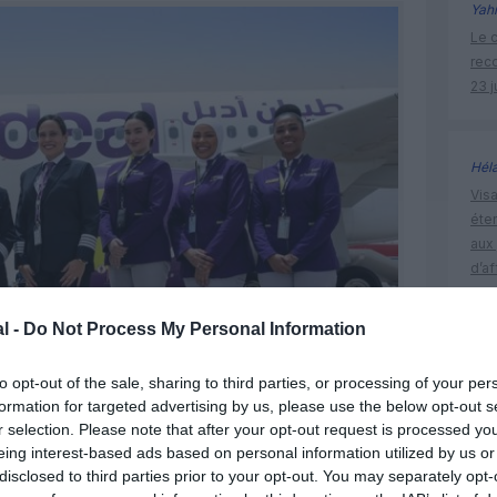
Yah
Le c
rec
23 j
Hél
Visa
éte
aux 
d’af
l -
Do Not Process My Personal Information
arabie s
to opt-out of the sale, sharing to third parties, or processing of your per
femme pi
formation for targeted advertising by us, please use the below opt-out s
r selection. Please note that after your opt-out request is processed y
eing interest-based ads based on personal information utilized by us or
@flyadeal
disclosed to third parties prior to your opt-out. You may separately opt-