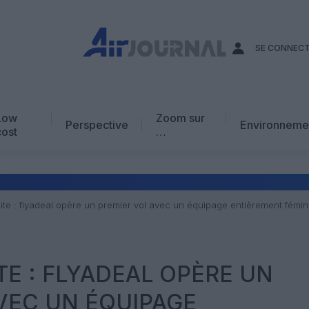
SE CONNEC
Low
Zoom sur
Perspective
Environneme
cost
…
Edito
En chiffres
Avis d’expert
ite : flyadeal opère un premier vol avec un équipage entièrement fémin
AJ Académie
Vidéo
TE : FLYADEAL OPÈRE UN
VEC UN ÉQUIPAGE