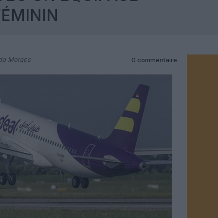
FÉMININ
rdo Moraes
0 commentaire