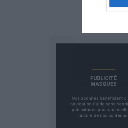
Auc
LAISS
PUBLICITÉ
MASQUÉE
Nos abonnés bénéficient d
navigation fluide sans ban
publicitaires pour une meill
lecture de nos contenus