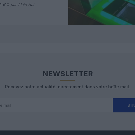
 avec Pax
12h00
par Alain Hai
NEWSLETTER
Recevez notre actualité, directement dans votre boîte mail.
S'I