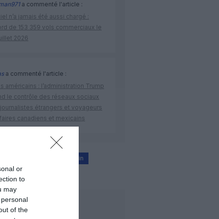
man971
a commenté l'article :
iel n’a jamais été aussi chargé :
ord de 153 359 vols commerciaux le
uillet 2026
as
a commenté l'article :
s américains : l’administration Trump
nd le contrôle des réseaux sociaux
journalistes étrangers et voyageurs
faires canadiens et mexicains
aoudite
equipage feminin
sonal or
lote
flyadeal
ection to
ou may
 personal
LIRE AUSSI
out of the