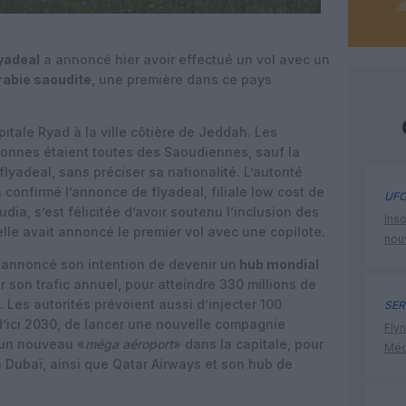
lyadeal
a annoncé hier avoir effectué un vol avec un
rabie saoudite
, une première dans ce pays
pitale Ryad à la ville côtière de Jeddah. Les
onnes étaient toutes des Saoudiennes, sauf la
flyadeal, sans préciser sa nationalité. L’autorité
a confirmé l’annonce de flyadeal, filiale low cost de
UFO
ia, s’est félicitée d’avoir soutenu l’inclusion des
Inso
le avait annoncé le premier vol avec une copilote.
nou
 annoncé son intention de devenir un
hub mondial
ler son trafic annuel, pour atteindre 330 millions de
. Les autorités prévoient aussi d’injecter 100
SER
 d’ici 2030, de lancer une nouvelle compagnie
Flyn
 un nouveau «
méga aéroport
» dans la capitale, pour
Méd
 Dubaï, ainsi que Qatar Airways et son hub de