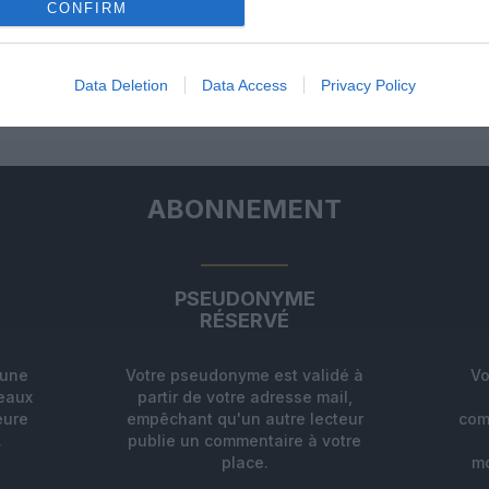
un commentaire !
CONFIRM
ER UN COMMENTAIRE
Data Deletion
Data Access
Privacy Policy
ABONNEMENT
PSEUDONYME
RÉSERVÉ
'une
Votre pseudonyme est validé à
Vo
deaux
partir de votre adresse mail,
eure
empêchant qu'un autre lecteur
com
.
publie un commentaire à votre
place.
mo