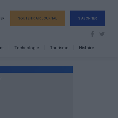
TER
SOUTENIR AIR JOURNAL
S'ABONNER
nt
Technologie
Tourisme
Histoire
Pratique
Hôtellerie
Voyages d’affaires
in