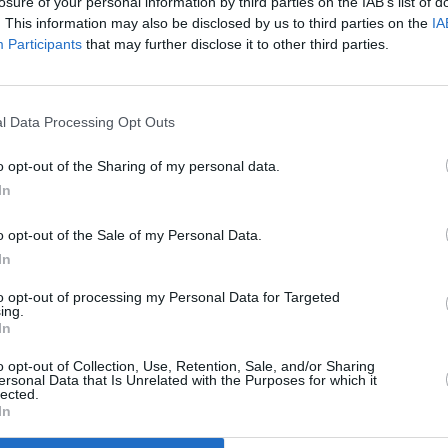
losure of your personal information by third parties on the IAB’s list of
. This information may also be disclosed by us to third parties on the
IA
Participants
that may further disclose it to other third parties.
z apprécié l’article ?
-nous, faites un don !
l Data Processing Opt Outs
o opt-out of the Sharing of my personal data.
OUS SOUTENIR
In
o opt-out of the Sale of my Personal Data.
In
to opt-out of processing my Personal Data for Targeted
ing.
In
o opt-out of Collection, Use, Retention, Sale, and/or Sharing
Facebook
Twitter
Pinterest
LinkedIn
Email
Print
ersonal Data that Is Unrelated with the Purposes for which it
lected.
In