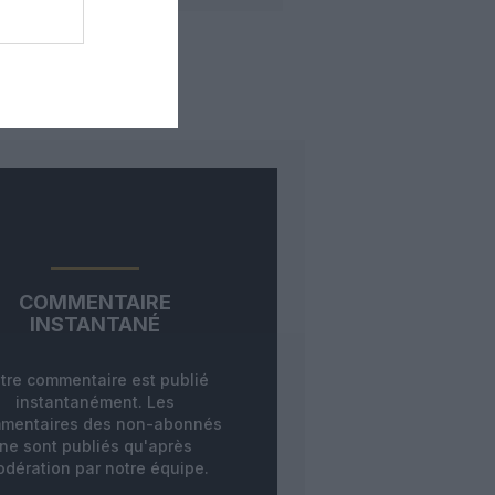
COMMENTAIRE
INSTANTANÉ
tre commentaire est publié
instantanément. Les
mentaires des non-abonnés
ne sont publiés qu'après
dération par notre équipe.