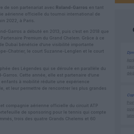
re de son partenariat avec
Roland-Garros
en tant
 aérienne oﬃcielle du tournoi international de
uin 2022, à Paris.
land-Garros a débuté en 2013, puis c’est en 2018 que
 Partenaire Premium du Grand Chelem. Grâce à ce
de Dubaï bénéﬁcie d’une visibilité importante
ppe-Chatrier, le court Suzanne-Lenglen et le court
Djm
Apr
cau
ophée des Légendes qui se déroule en parallèle du
déjà
d-Garros. Cette année, elle est partenaire d’une
s enfants à mobilité réduite une expérience
e, et leur permettre de rencontrer les plus grandes
Cop
Poin
r et compagnie aérienne oﬃcielle du circuit ATP
ouvr
rtefeuille de sponsoring pour le tennis qui compte
lati
mmés, trois des quatre Grands Chelems et 60