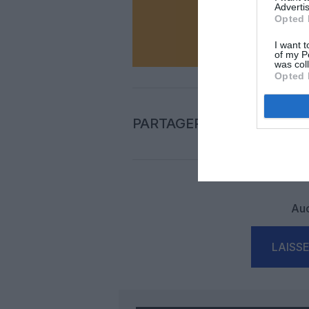
Advertis
Opted 
N
I want t
of my P
was col
Opted 
PARTAGER L'ARTICLE
Auc
LAISS