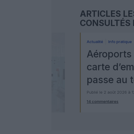
ARTICLES LE
CONSULTÉS 
Actualité
Info pratique
Aéroports 
carte d’e
passe au t
numérique
Publié le 2 août 2026 à 
14 commentaires
Check