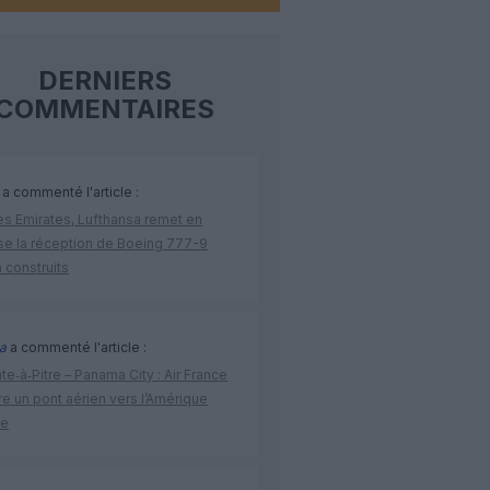
DERNIERS
COMMENTAIRES
a commenté l'article :
ès Emirates, Lufthansa remet en
se la réception de Boeing 777-9
 construits
a
a commenté l'article :
te‑à‑Pitre – Panama City : Air France
e un pont aérien vers l’Amérique
ne