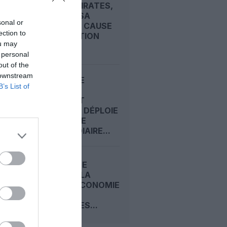
APRÈS EMIRATES,
LUFTHANSA
sonal or
REMET EN CAUSE
ection to
LA RÉCEPTION
ou may
DE...
 personal
out of the
 downstream
ECONOMIE
B’s List of
PREMIUM :
COMMENT
EMIRATES DÉPLOIE
SA CLASSE
INTERMÉDIAIRE...
CARNET DE
VOYAGE : LA
CLASSE ECONOMIE
PREMIUM
D’EMIRATES...