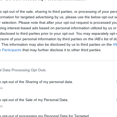
to opt-out of the sale, sharing to third parties, or processing of your per
formation for targeted advertising by us, please use the below opt-out s
r selection. Please note that after your opt-out request is processed y
eing interest-based ads based on personal information utilized by us or
disclosed to third parties prior to your opt-out. You may separately opt-
losure of your personal information by third parties on the IAB’s list of
. This information may also be disclosed by us to third parties on the
IA
Participants
that may further disclose it to other third parties.
l Data Processing Opt Outs
@Roland-Garros
o opt-out of the Sharing of my personal data.
In
o opt-out of the Sale of my Personal Data.
z apprécié l’article ?
In
-nous, faites un don !
to opt-out of processing my Personal Data for Targeted