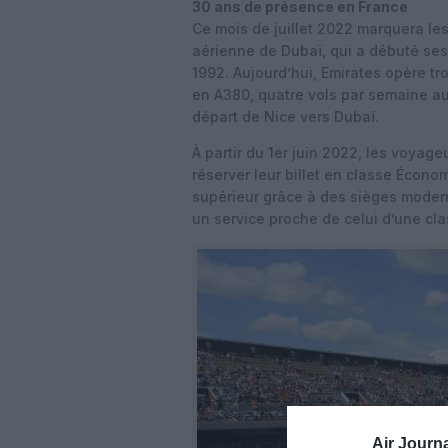
30 ans de présence en France
Ce mois de juillet 2022 marquera l
aérienne de Dubaï, qui a débuté ses 
1992. Aujourd’hui, Emirates opère tr
en A380, quatre vols par semaine au
départ de Nice vers Dubaï.
À partir du 1er juin 2022, les voya
réserver leur billet en classe Écon
supérieur grâce à des sièges moder
un service proche de celui d’une cla
Air Journa