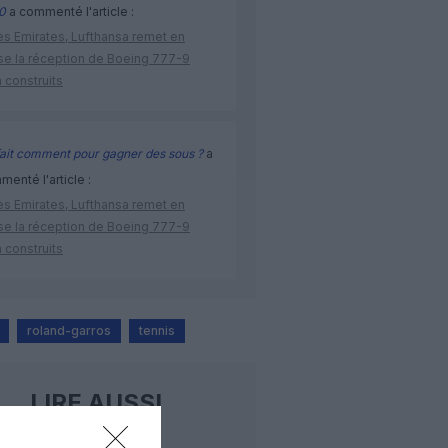
0
a commenté l'article :
ès Emirates, Lufthansa remet en
se la réception de Boeing 777-9
 construits
ait comment pour gagner des sous ?
a
enté l'article :
ès Emirates, Lufthansa remet en
se la réception de Boeing 777-9
 construits
roland-garros
tennis
LIRE AUSSI