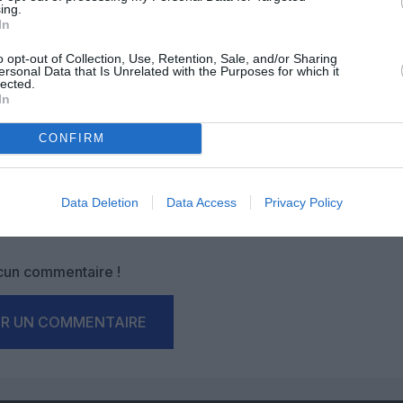
ing.
In
OUS SOUTENIR
o opt-out of Collection, Use, Retention, Sale, and/or Sharing
ersonal Data that Is Unrelated with the Purposes for which it
lected.
In
CONFIRM
Facebook
Twitter
Pinterest
LinkedIn
Email
Print
Data Deletion
Data Access
Privacy Policy
un commentaire !
ER UN COMMENTAIRE