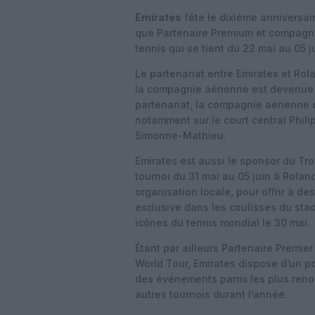
Emirates
fête le dixième anniversai
que Partenaire Premium et compagnie
tennis qui se tient du 22 mai au 05 j
Le partenariat entre Emirates et Ro
la compagnie aérienne est devenue
partenariat, la compagnie aérienne 
notamment sur le court central Phili
Simonne-Mathieu.
Emirates est aussi le sponsor du Tr
tournoi du 31 mai au 05 juin à Rolan
organisation locale, pour oﬀrir à de
exclusive dans les coulisses du stad
icônes du tennis mondial le 30 mai.
Étant par ailleurs Partenaire Premie
World Tour, Emirates dispose d’un po
des événements parmi les plus reno
autres tournois durant l’année.