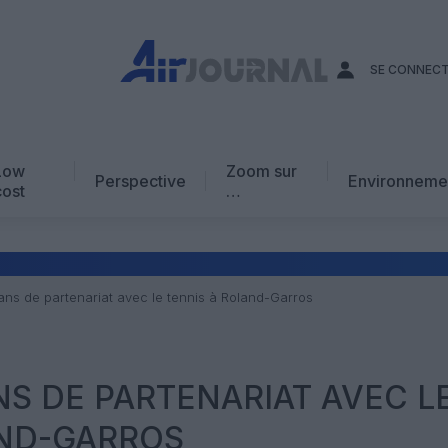
SE CONNEC
Low
Zoom sur
Perspective
Environneme
cost
…
Edito
En chiffres
Avis d’expert
 ans de partenariat avec le tennis à Roland-Garros
AJ Académie
Vidéo
NS DE PARTENARIAT AVEC L
AND-GARROS