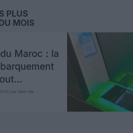
S PLUS
DU MOIS
du Maroc : la
mbarquement
out
 avec Pax
12h00
par Alain Hai