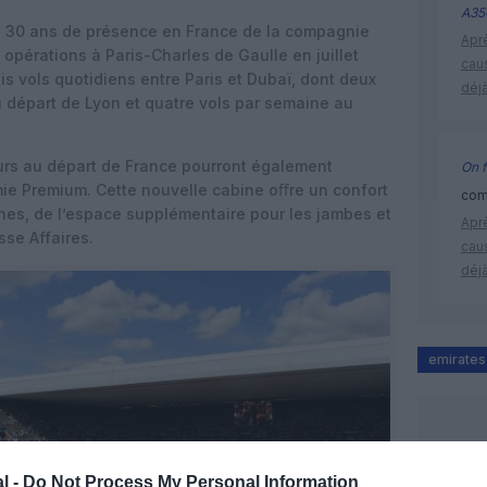
A35
es 30 ans de présence en France de la compagnie
Apr
opérations à Paris-Charles de Gaulle en juillet
cau
ois vols quotidiens entre Paris et Dubaï, dont deux
déjà
 départ de Lyon et quatre vols par semaine au
geurs au départ de France pourront également
On f
omie Premium. Cette nouvelle cabine oﬀre un confort
comm
nes, de l’espace supplémentaire pour les jambes et
Apr
sse Affaires.
cau
déjà
emirates
l -
Do Not Process My Personal Information