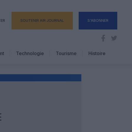
TER
SOUTENIR AIR JOURNAL
S'ABONNER
nt
Technologie
Tourisme
Histoire
Pratique
Hôtellerie
Voyages d’affaires
E