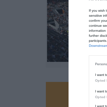
If you wish 
sensitive in
confirm you
continue se
information 
further disc
participants
Downstream 
Persona
I want t
Opted 
I want t
Vous ave
Opted 
Soutenez
I want 