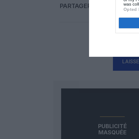
was col
PARTAGER L'ARTICLE
Opted 
Auc
LAISS
PUBLICITÉ
MASQUÉE