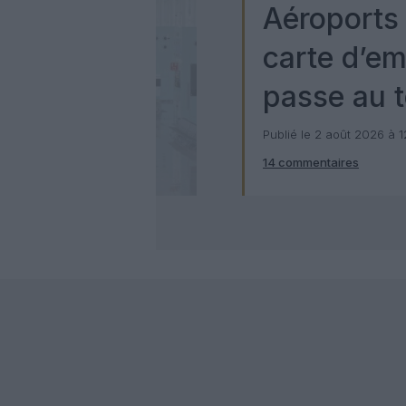
Aéroports 
carte d’e
passe au t
numérique
Publié le 2 août 2026 à 
14 commentaires
Check