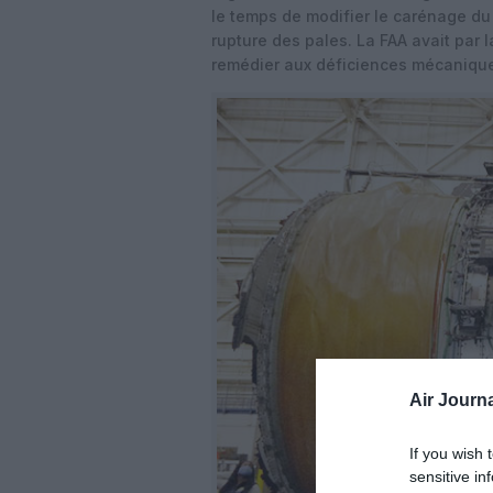
le temps de modifier le carénage du
rupture des pales. La FAA avait par 
remédier aux déficiences mécaniques 
Air Journa
If you wish 
sensitive in