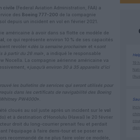
 civile
(Federal Aviation Administration, FAA) a
ervice des
Boeing 777-200
de la compagnie
sol depuis un incident en vol en février 2021.
nie américaine à avoir dans sa flotte ce modèle de
al
, ce qui représente environ 10 % de ses capacités
aient revoler «
dès la semaine prochaine
» et «
sont
s à partir du 26 mai
», a indiqué le responsable
Hel
rew Nocella. La compagnie aérienne américaine va
19 h
ressivement, «
jusqu’à environ 30 à 35 appareils d’ici
Nati
l’Au
ouvé les bulletins de services qui seront utilisés pour
equis dans les certificats de navigabilité des Boeing
& Whitney PW4000
».
Sauf
Inci
té cloués au sol juste après un incident sur le
vol
chi
) et à destination d’Honolulu (Hawaï) le 20 février
cour
cteur droit du long-courrier prenait feu et perdait
dip
nt l’équipage à faire demi-tour et se poser en
lors recommandé de ne plus faire voler ce modèle,