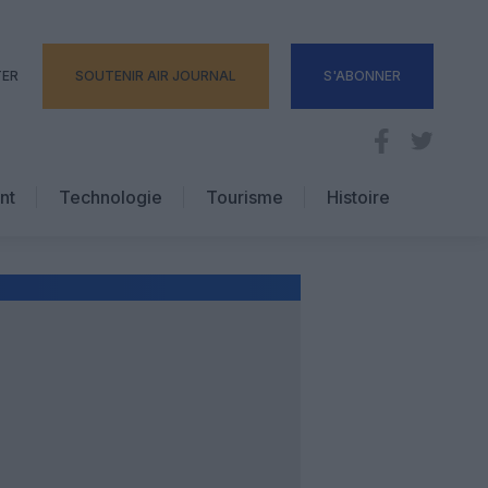
TER
SOUTENIR AIR JOURNAL
S'ABONNER
nt
Technologie
Tourisme
Histoire
Pratique
Hôtellerie
Voyages d’affaires