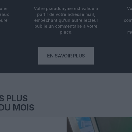
'une
Votre pseudonyme est validé à
Vo
deaux
partir de votre adresse mail,
eure
empêchant qu'un autre lecteur
com
.
publie un commentaire à votre
place.
mo
EN SAVOIR PLUS
S PLUS
DU MOIS