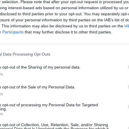
r selection. Please note that after your opt-out request is processed y
eing interest-based ads based on personal information utilized by us or
disclosed to third parties prior to your opt-out. You may separately opt-
losure of your personal information by third parties on the IAB’s list of
. This information may also be disclosed by us to third parties on the
IA
©NTSB
Participants
that may further disclose it to other third parties.
l Data Processing Opt Outs
z apprécié l’article ?
o opt-out of the Sharing of my personal data.
-nous, faites un don !
In
o opt-out of the Sale of my Personal Data.
OUS SOUTENIR
In
to opt-out of processing my Personal Data for Targeted
ing.
In
o opt-out of Collection, Use, Retention, Sale, and/or Sharing
ersonal Data that Is Unrelated with the Purposes for which it