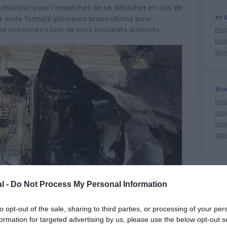
 réacteur pour l’empêcher de se détacher en cas de
en t
la suite formulé plusieurs propositions pour
constatées lors de trois incidents distincts.
Risq
Boe
être
Bru
Inci
chi
cour
dip
777-200
l -
Do Not Process My Personal Information
to opt-out of the sale, sharing to third parties, or processing of your per
formation for targeted advertising by us, please use the below opt-out s