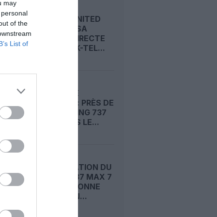
ou may
 personal
ISRAËL : UNITED
out of the
RELANCE SA
 downstream
LIAISON DIRECTE
B’s List of
NEW YORK-TEL...
RISQUE DE
FISSURES : PRÈS DE
1 500 BOEING 737
MAX DANS LE...
CERTIFICATION DU
BOEING 737 MAX 7
: LA FAA DONNE
ENFIN SON...