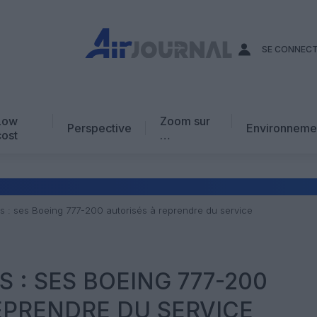
SE CONNEC
Low
Zoom sur
Perspective
Environneme
cost
…
Edito
En chiffres
Avis d’expert
nes : ses Boeing 777-200 autorisés à reprendre du service
AJ Académie
Vidéo
S : SES BOEING 777-200
EPRENDRE DU SERVICE