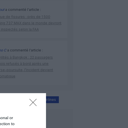
out
a commenté l'article :
ue de fissures : près de 1 500
ing 737 MAX dans le monde devront
 inspectés selon la FAA
no C
a commenté l'article :
vilités à Bangkok : 22 passagers
nois refusés à bord après une
se-poursuite, l’incident devient
lomatique
ER
boeing
united airlines
sonal or
LIRE AUSSI
ection to