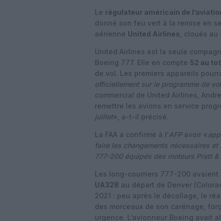
Le
régulateur américain de l’aviation
donné son feu vert à la remise en s
aérienne
United Airlines
, cloués au 
United Airlines est la seule compag
Boeing 777. Elle en compte
52 au tot
de vol. Les premiers appareils pourr
officiellement sur le programme de vol
commercial de United Airlines, And
remettre les avions en service prog
juillet
», a-t-il précisé.
La FAA a confirmé à l’
AFP
avoir «
appr
faire les changements nécessaires et r
777-200 équipés des moteurs Pratt 
Les long-courriers 777-200 avaient é
UA328
au départ de Denver (Colorado
2021 : peu après le décollage, le réa
des morceaux de son carénage, força
urgence. L’avionneur Boeing avait a