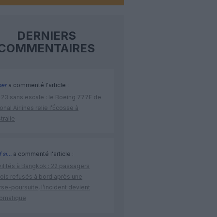
DERNIERS
COMMENTAIRES
per
a commenté l'article :
 23 sans escale : le Boeing 777F de
onal Airlines relie l’Écosse à
stralie
 si…
a commenté l'article :
vilités à Bangkok : 22 passagers
nois refusés à bord après une
se-poursuite, l’incident devient
lomatique