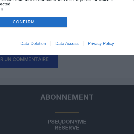
lected.
In
Facebook
Twitter
Pinterest
LinkedIn
Email
Print
CONFIRM
un commentaire !
Data Deletion
Data Access
Privacy Policy
ER UN COMMENTAIRE
ABONNEMENT
PSEUDONYME
RÉSERVÉ