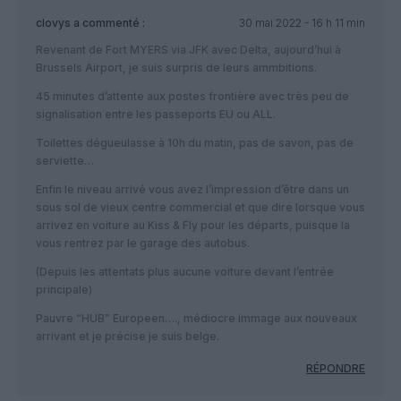
clovys
a commenté :
30 mai 2022 - 16 h 11 min
Revenant de Fort MYERS via JFK avec Delta, aujourd’hui à
Brussels Airport, je suis surpris de leurs ammbitions.
45 minutes d’attente aux postes frontière avec très peu de
signalisation entre les passeports EU ou ALL.
Toilettes dégueulasse à 10h du matin, pas de savon, pas de
serviette…
Enfin le niveau arrivé vous avez l’impression d’être dans un
sous sol de vieux centre commercial et que dire lorsque vous
arrivez en voiture au Kiss & Fly pour les départs, puisque la
vous rentrez par le garage des autobus.
(Depuis les attentats plus aucune voiture devant l’entrée
principale)
Pauvre “HUB” Europeen…., médiocre immage aux nouveaux
arrivant et je précise je suis belge.
RÉPONDRE