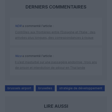
DERNIERS COMMENTAIRES
NDR
a commenté l'article :
Contrôles aux frontières entre l’Espagne et l’Italie : des
arrivées plus longues, des correspondances à risque
Nico
a commenté l'article :
Il s’est masturbé sur une passagère endormie : trois ans
de prison et interdiction de séjour en Thaïlande
brussels airport
bruxelles
stratégie de développement
LIRE AUSSI