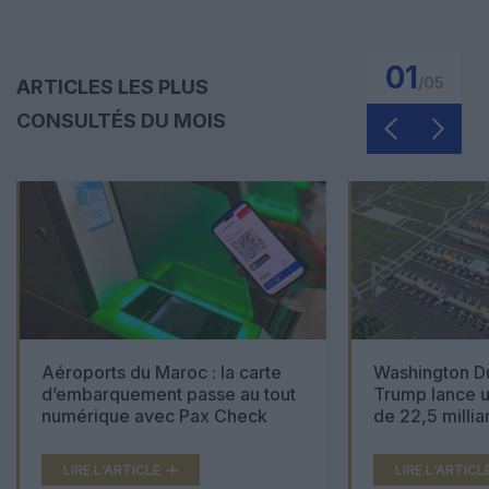
01
/
05
ARTICLES LES PLUS
CONSULTÉS DU MOIS
Aéroports du Maroc : la carte
Washington Du
d’embarquement passe au tout
Trump lance u
numérique avec Pax Check
de 22,5 millia
LIRE L'ARTICLE
LIRE L'ARTICL