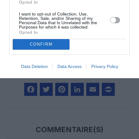
Opted In
Vous avez apprécié l’article ?
I want to opt-out of Collection, Use,
Soutenez-nous, faites un don !
Retention, Sale, and/or Sharing of my
Personal Data that Is Unrelated with the
Purposes for which it was collected.
Opted In
NOUS SOUTENIR
CONFIRM
Data Deletion
Data Access
Privacy Policy
PARTAGER L'ARTICLE
Facebook
Twitter
Pinterest
LinkedIn
Email
Print
COMMENTAIRE(S)