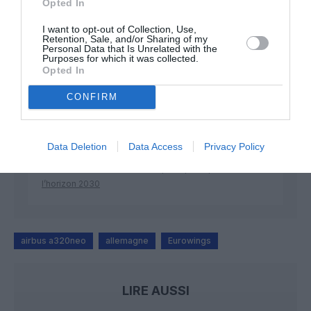
Opted In
DERNIERS COMMENTAIRES
I want to opt-out of Collection, Use,
Retention, Sale, and/or Sharing of my
Personal Data that Is Unrelated with the
Purposes for which it was collected.
Mathématiques
a commenté l'article :
Opted In
19 h 23 sans escale : le Boeing 777F de National
CONFIRM
Airlines relie l’Écosse à l’Australie
Data Deletion
Data Access
Privacy Policy
Badissi novembri
a commenté l'article :
Nice–Corse : ces vols électriques qui se profilent à
l’horizon 2030
airbus a320neo
allemagne
Eurowings
LIRE AUSSI