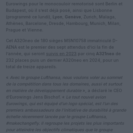
Eurowings pour le monocouloir remotorisé sont Berlin et
Budapest, où il s’est déjà posé, ainsi que Lisbonne
(programmé ce lundi),
Lyon
,
Genève
, Zurich, Malaga,
Athènes, Barcelone, Dresde, Hambourg, Munich, Milan,
Prague et Vienne.
Cet A320neo de 180 sièges MSN10758 immatriculé D-
AENA est le premier des sept attendus d’ici la fin de
l’année, qui seront
suivis en 2023
par cinq
A321neo
de
232 places puis un dernier A320neo en 2024, pour un
total de treize appareils.
«
Avec le groupe Lufthansa, nous voulons voler au sommet
de la compétition dans tous les domaines, aussi et surtout
en matière de développement durable
», a déclaré le CEO
d’Eurowings Jens Bischof. «
Le tout nouvel avion
Eurowings, qui est équipé d’un logo spécial, est l’un des
premiers ambassadeurs de l’initiative de durabilité à grande
échelle récemment lancée par le groupe Lufthansa,
#makechangefly. Il regroupe les projets les plus importants
pour atteindre les objectifs climatiques que le groupe