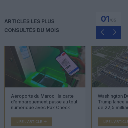
01
/
05
ARTICLES LES PLUS
CONSULTÉS DU MOIS
Aéroports du Maroc : la carte
Washington Du
d’embarquement passe au tout
Trump lance u
numérique avec Pax Check
de 22,5 millia
LIRE L'ARTICLE
LIRE L'ARTICL