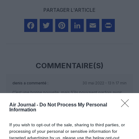
PARTAGER L'ARTICLE
Facebook
Twitter
Pinterest
LinkedIn
Email
Print
COMMENTAIRE(S)
denis
a commenté :
30 mai 2022 - 13 h 17 min
C’est une bonne nouvelle, mais S’ils pouvaient parfois avoir
un avion à l’heure ou qui n’est pas annulé ça me changerait la
Air Journal -
Do Not Process My Personal
vie…
Information
Jamais un aller retour sans ennuis avec eux…
If you wish to opt-out of the sale, sharing to third parties, or
RÉPONDRE
processing of your personal or sensitive information for
targeted advertising by us, please use the below opt-out