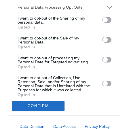
DERNIERS COMMENTAIRES
Personal Data Processing Opt Outs
I want to opt-out of the Sharing of my
personal data.
Helper
a commenté l'article :
Opted In
19 h 23 sans escale : le Boeing 777F de National
Airlines relie l’Écosse à l’Australie
I want to opt-out of the Sale of my
Personal Data.
Opted In
I want to opt-out of processing my
Sauf si…
a commenté l'article :
Personal Data for Targeted Advertising.
Incivilités à Bangkok : 22 passagers chinois refusés à
Opted In
bord après une course-poursuite, l’incident devient
I want to opt-out of Collection, Use,
diplomatique
Retention, Sale, and/or Sharing of my
Personal Data that Is Unrelated with the
Purposes for which it was collected.
Opted In
Corse
quotas de touristes
tourisme durable
CONFIRM
LIRE AUSSI
Data Deletion
Data Access
Privacy Policy