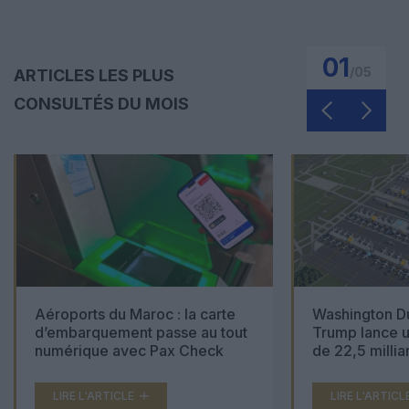
01
/
05
ARTICLES LES PLUS
CONSULTÉS DU MOIS
Aéroports du Maroc : la carte
Washington Du
d’embarquement passe au tout
Trump lance u
numérique avec Pax Check
de 22,5 millia
LIRE L'ARTICLE
LIRE L'ARTICL