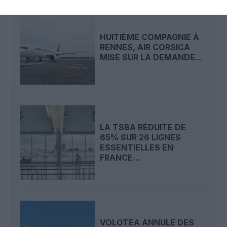
HUITIÈME COMPAGNIE À
RENNES, AIR CORSICA
MISE SUR LA DEMANDE...
LA TSBA RÉDUITE DE
65% SUR 26 LIGNES
ESSENTIELLES EN
FRANCE...
VOLOTEA ANNULE DES