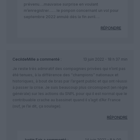
prévenu….mauvaise surprise en voulant
m’enregistrer…… le ponpon concernant un vol pour
septembre 2022 annulé dès la fin avril….
RÉPONDRE
CecildeMille
a commenté :
13 juin 2022 - 18 h 37 min
Je reste très admiratif des compagnies privées qui n’ont pas
été tenues, à la différence des “champions” nationaux et
historiques, à bout de bras par l’argent public et qui ont réussi
à passer la crise. Je suis beaucoup plus circonspect (en règle
générale) sur les actions du SNPL pour qui il est normal que le
contribuable crache au bassinet quand il s’agit d’Air France
(ouf, je l’ai dit, ça soulage).
RÉPONDRE
Justin Fair
a commenté :
14 juin 2022 - 8 h 00