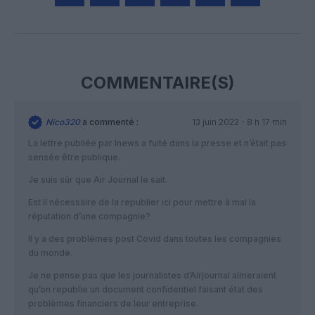
Facebook
Twitter
Pinterest
LinkedIn
Email
Print
COMMENTAIRE(S)
Nico320
a commenté :
13 juin 2022 - 8 h 17 min
La lettre publiée par Inews a fuité dans la presse et n’était pas
sensée être publique.
Je suis sûr que Air Journal le sait.
Est il nécessaire de la republier ici pour mettre à mal la
réputation d’une compagnie?
Il y a des problèmes post Covid dans toutes les compagnies
du monde.
Je ne pense pas que les journalistes d’Airjournal aimeraient
qu’on republie un document confidentiel faisant état des
problèmes financiers de leur entreprise.