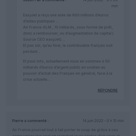
min
EasyJet a reçu une aide de 600 millions d’euros
d’aides publiques …
Air France-KLM , 10 milliards, sous forme de prêt,
donc a rembourser, ou d’augmentation de capital (
Source CEO easyJet)…
Et pas sûr, qu’au final, le contribuable français soit
perdant…
Et pour info, actuellement nous en sommes à 50
milliards d’euros d’argent public en soutien au
pouvoir d’achat des Français en général, face à la
crise actuelle…
RÉPONDRE
Pierre
a commenté :
14 juin 2022 - 0 h 15 min
Air France pourrait tout à fait porter le coup de grâce à ces
compagnies low cost en recrutant leurs pilotes d’un coup et