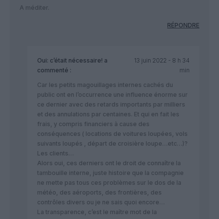
A méditer.
RÉPONDRE
Oui: c’était nécessaire!
a
13 juin 2022 - 8 h 34
commenté :
min
Car les petits magouillages internes cachés du
public ont en l’occurrence une influence énorme sur
ce dernier avec des retards importants par milliers
et des annulations par centaines. Et qui en fait les
frais, y compris financiers à cause des
conséquences ( locations de voitures loupées, vols
suivants loupés , départ de croisière loupe…etc…)?
Les clients…
Alors oui, ces derniers ont le droit de connaître la
tambouille interne, juste histoire que la compagnie
ne mette pas tous ces problèmes sur le dos de la
météo, des aéroports, des frontières, des
contrôles divers ou je ne sais quoi encore…
La transparence, c’est le maître mot de la