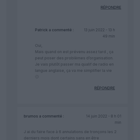
RÉPONDRE
Patrick
a commenté :
13 juin 2022 - 13 h
49 min
Oui,
Mais quand on est prévenu assez tard , ça
peut poser des problèmes d’organisation.
Je vais plutôt passer ma qualif de radio en
langue anglaise, ça va me simplifier la vie
🙂
RÉPONDRE
brumos
a commenté :
14 juin 2022 - 8 h 01
min
J ai du faire face à 6 annulations de tronçons les 2
derniers mois dont certains sans en être