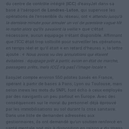
du centre de contrôle intégré (
ICC
) d’easyJet dans sa
base à l’aéroport de
Londres-Luton
, qui supervise les
opérations de l’ensemble du réseau, ont «
attendu jusqu’à
la dernière minute pour annuler un vol de première vague tôt
le matin alors qu’ils savaient la veille
» que c’était
nécessaire, aucun équipage n’étant disponible. Affirmant
que l’ICC était trop sollicité pour surveiller les opérations
en temps réel et qu’il était « en retard d’heures », la lettre
ajoute : «
Nous avons vu des annulations qui étaient
évitables : équipage prêt à partir, avion en état de marche,
passagers prêts, mais ICC[ n’a pas] l’image locale
».
EasyJet compte environ 550 pilotes basés en France,
opérant à partir de bases à Paris, Lyon ou Toulouse, mais
selon inews les mots du SNPL font écho à ceux employés
par des navigants un peu partout en Europe. Avec des
conséquences sur le moral du personnel déjà éprouvé
par les immobilisations au sol durant la crise sanitaire.
Dans une liste de demandes adressées aux
gestionnaires, ils ont demandé qu’un soutien renforcé en
santé mentale soit mis à disposition en raison « du stress