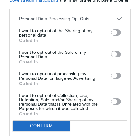
Shôgun
a commenté :
13 juin 2022 - 11 h 43
third parties.
min
Voici le fruit de ma méditation: laissez les
Personal Data Processing Opt Outs
journalistes faire leur travail !
Le droit à l’information est sacré en démocratie.
I want to opt-out of the Sharing of my
personal data.
À partir du moment où cette information a été
Opted In
portée à la connaissance de journalistes, sa
diffusion est parfaitement légitime, dès lors qu’elle
I want to opt-out of the Sale of my
n’est ni diffamatoire, ni attentatoire à la vie privée.
Personal Data.
Air Journal n’a pas à se justifier auprès de vous.
Opted In
Merci donc pour cette information intéressante et
utile.
I want to opt-out of processing my
Personal Data for Targeted Advertising.
Et à bas les petits censeurs autoproclamés.
Opted In
RÉPONDRE
I want to opt-out of Collection, Use,
Retention, Sale, and/or Sharing of my
Personal Data that Is Unrelated with the
Purposes for which it was collected.
Opted In
CyrilA321
a commenté :
13 juin 2022 - 9 h 28 min
CONFIRM
Pas la peine de s’enflammer ce n’est pas la première fois
qu’une info , qu’une lettre est divulguée et fuite dans la