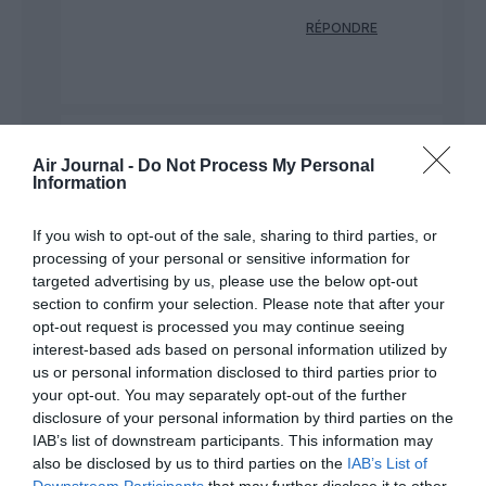
RÉPONDRE
Bencello
a commenté :
13 juin 2022 - 9 h 35
Air Journal -
Do Not Process My Personal
min
Information
Si maintenant les journalistes doivent demander
l’autorisation de publier un quelconque lettre…
If you wish to opt-out of the sale, sharing to third parties, or
Donc il faudrait se contenter des communiqués des
processing of your personal or sensitive information for
compagnies aériennes, qui nous expliquent que tout
targeted advertising by us, please use the below opt-out
va bien, que la fameuse “expérience client” est
section to confirm your selection. Please note that after your
extraordinaire….
opt-out request is processed you may continue seeing
Sinon il existe également le droit de réponse.
interest-based ads based on personal information utilized by
Par ailleurs, la lettre a déjà été reprise par d’autres
us or personal information disclosed to third parties prior to
sites spécialisés.
your opt-out. You may separately opt-out of the further
RÉPONDRE
disclosure of your personal information by third parties on the
IAB’s list of downstream participants. This information may
also be disclosed by us to third parties on the
IAB’s List of
Downstream Participants
that may further disclose it to other