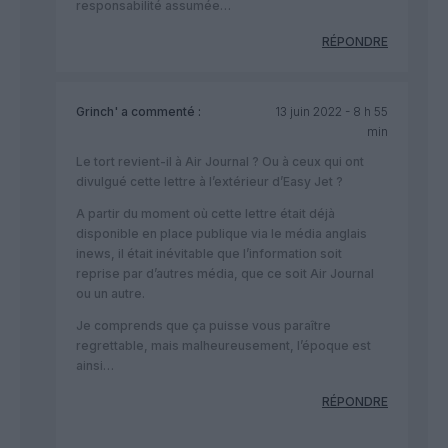
responsabilité assumée…
RÉPONDRE
Grinch'
a commenté :
13 juin 2022 - 8 h 55
min
Le tort revient-il à Air Journal ? Ou à ceux qui ont
divulgué cette lettre à l’extérieur d’Easy Jet ?
A partir du moment où cette lettre était déjà
disponible en place publique via le média anglais
inews, il était inévitable que l’information soit
reprise par d’autres média, que ce soit Air Journal
ou un autre.
Je comprends que ça puisse vous paraître
regrettable, mais malheureusement, l’époque est
ainsi…
RÉPONDRE