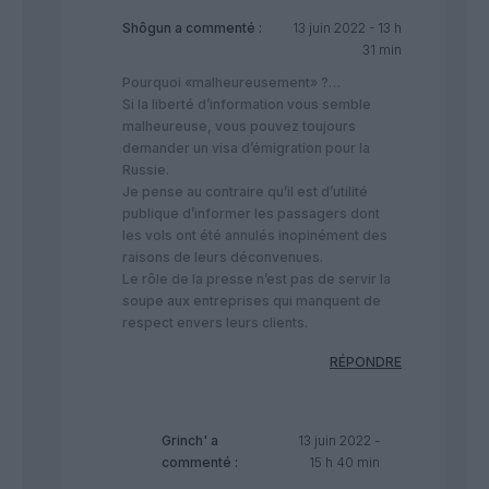
Shôgun
a commenté :
13 juin 2022 - 13 h
31 min
Pourquoi «malheureusement» ?…
Si la liberté d’information vous semble
malheureuse, vous pouvez toujours
demander un visa d’émigration pour la
Russie.
Je pense au contraire qu’il est d’utilité
publique d’informer les passagers dont
les vols ont été annulés inopinément des
raisons de leurs déconvenues.
Le rôle de la presse n’est pas de servir la
soupe aux entreprises qui manquent de
respect envers leurs clients.
RÉPONDRE
Grinch'
a
13 juin 2022 -
commenté :
15 h 40 min