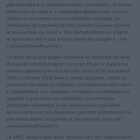
pas faire face
à la demande estivale croissante
», et risque
désormais de subir «
un
exode des clients
après que des
milliers de personnes se sont retrouvées bloquées par
l’annulation de centaines de vols pendant la pause scolaire
et les journées du Jubilé
». Des perturbations qui d’après
le syndicat n’ont «
pas encore atteint leur apogée
», une
«
perspective effrayante
».
La lettre de quatre pages adressée au directeur général
d’easyJet Johan Lundgren l’accuse d’avoir «
dupé
» les
cadres supérieurs en leur faisant croire qu’ils pourraient
offrir un horaire d’été avec «
moins de pilotes, moins de
personnel de cabine ou d’agents de planification des vols
».
«
Littéralement, des centaines d’employés en détresse ont
rapporté à quel point nos opérations sont devenues
chaotiques récemment, à des niveaux sans précédent…
Nous sommes en fait convaincus que notre perturbation n’a
pas même atteint un sommet et franchement, c’est une
perspective effrayante
».
Le SNPL allègue que dans certains cas, les responsables