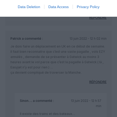
presse. Quand l’info fuite d’Air France personne ne fait tout un
Data Deletion
Data Access
Privacy Policy
foin donc c’est normal et le travail journalistique est en place.
RÉPONDRE
Patrick
a commenté :
13 juin 2022 - 12 h 02 min
Je dois faire un déplacement en UK en ce début de semaine.
Il faut bien reconnaitre que c’est une vaste pagaille , vols EZY
annulés , demande de se présenter à Gatwick au moins 3
heures avant le vol parce que c’est la pagaille à Gatwick ( là ,
Easyjet n’y est pour rien ) …
ça devient compliqué de traverser la Manche.
RÉPONDRE
Sinon….
a commenté :
13 juin 2022 - 12 h 57
min
Il existe des trains et des bateaux…