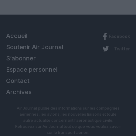
Accueil
Facebook
Soutenir Air Journal
Twitter
S’abonner
Espace personnel
Contact
Archives
Air Journal publie des informations sur les compagnies
aériennes, les avions, les nouvelles liaisons et toute
autre actualité concernant l’aéronautique civile.
Retrouvez sur Air Journal tout ce que vous voulez savoir
sur le transport aérien.