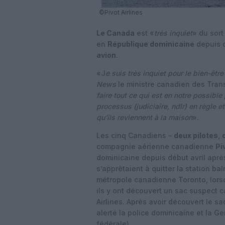
©Pivot Airlines
Le Canada
est «
très inquiet
» du sort
en
République dominicaine
depuis d
avion
.
«J
e suis très inquiet pour le bien-êt
News
le ministre canadien des Trans
faire tout ce qui est en notre possible 
processus (judiciaire, ndlr) en règle e
qu’ils reviennent à la maison
».
Les cinq Canadiens –
deux pilotes,
compagnie aérienne canadienne
Pi
dominicaine depuis début avril après
s’apprêtaient à quitter la station b
métropole canadienne Toronto, lorsqu
ils y ont découvert un sac suspect c
Airlines. Après avoir découvert le sa
alerté la police dominicaine et la 
fédérale).