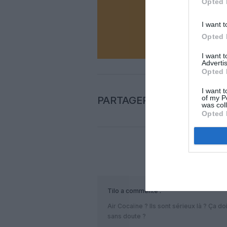
Opted 
I want t
N
Opted 
I want 
Advertis
Opted 
I want t
of my P
PARTAGER L'ARTICLE
was col
Opted 
COM
Tilo
a commenté :
Air Cocaïne ? Ils sont sérieux là ? Ça d
sans doute ?