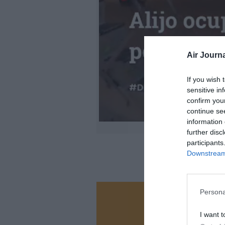
Air Journa
If you wish 
sensitive in
confirm you
continue se
information 
further disc
participants
Downstream 
Persona
Vous ave
I want t
Soutenez