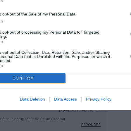
In
o opt-out of the Sale of my Personal Data.
OUS SOUTENIR
In
to opt-out of processing my Personal Data for Targeted
ing.
In
o opt-out of Collection, Use, Retention, Sale, and/or Sharing
ersonal Data that Is Unrelated with the Purposes for which it
lected.
In
Facebook
Twitter
Pinterest
LinkedIn
Email
Print
CONFIRM
MENTAIRE(S)
Data Deletion
Data Access
Privacy Policy
19 juin 2022 - 14 h 36 min
oit être la compagnie de Pablo Escobar
RÉPONDRE