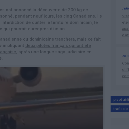
Hél
nes ont annoncé la découverte de 200 kg de
onné, pendant neuf jours, les cinq Canadiens. Ils
Visa
interdiction de quitter le territoire dominicain, le
éte
 qui pourrait durer près d’un an.
aux 
d’af
canadienne ou dominicaine tranchera, mais ce fait
» impliquant
deux pilotes français qui ont été
française
, après une longue saga judiciaire en
ND
e.
Cont
et l
cor
pivot air
trafic d