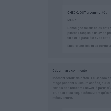
CHECKLOST
a commenté :
MDR !!!
Renseigne toi sur ce qu est l 
pilotes Français d un avion p
titre et le parallèle avec cet
Encore une fois tu as perdu u
Cyberman
a commenté :
Méchant retour de bâton ! Le Canada a s
otage pendant plusieurs années, sur or
chinois des telecom Huawei, à partir d
Trudeau et sa clique découvrent qu’ils ne
mésaventure.