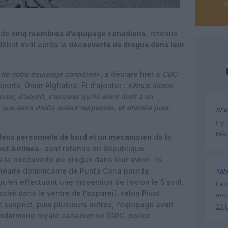
 de
cinq membres d’équipage canadiens
, retenus
ébut avril après la
découverte de drogue dans leur
re de notre équipage canadien
», a déclaré hier à
CBC
ports, Omar Alghabra. Et d’ajouter : «
Nous allons
pour, d’abord, s’assurer qu’ils aient droit à un
t que leurs droits soient respectés, et ensuite pour
SER
Flyn
Méd
 deux personnels de bord et un mécanicien
de la
vot Airlines
– sont retenus en République
 la découverte de drogue dans leur avion. Ils
alnéaire dominicaine de Punta Cana pour la
Yah
’en effectuant une inspection de l’avion le 5 avril,
Le c
aché dans le ventre de l’appareil, selon Pivot
rec
c suspect, puis plusieurs autres, l’équipage avait
23 j
Gendarmerie royale canadienne (GRC, police