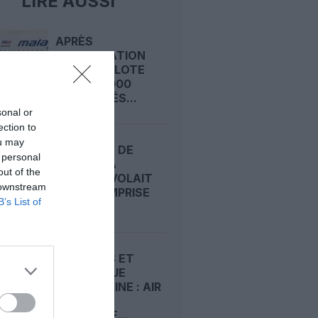
LIRE AUSSI
APRÈS
L’ARRESTATION
D’UN COPILOTE
AVEC 70 000
COMPRIMÉS...
sonal or
ection to
ou may
UN PILOTE DE
 personal
MALAYSIA
out of the
AIRLINES VOLAIT
 downstream
SOUS L’EMPRISE
B’s List of
DE...
MALDIVES ET
RÉPUBLIQUE
DOMINICAINE : AIR
FRANCE
REDÉPLOIE...