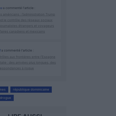
as
a commenté l'article :
s américains : l’administration Trump
nd le contrôle des réseaux sociaux
journalistes étrangers et voyageurs
faires canadiens et mexicains
R
a commenté l'article :
rôles aux frontières entre l’Espagne
’Italie : des arrivées plus longues, des
respondances à risque
lines
république dominicaine
e drogue