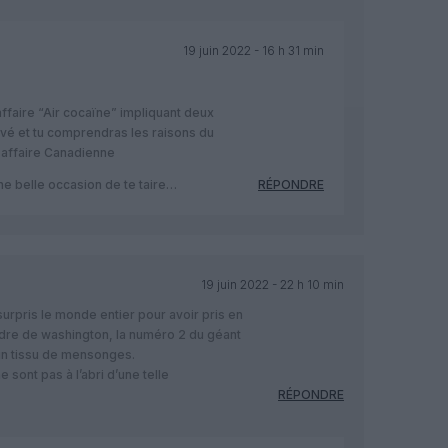
19 juin 2022 - 16 h 31 min
affaire “Air cocaïne” impliquant deux
rivé et tu comprendras les raisons du
te affaire Canadienne
ne belle occasion de te taire…
RÉPONDRE
19 juin 2022 - 22 h 10 min
urpris le monde entier pour avoir pris en
dre de washington, la numéro 2 du géant
’un tissu de mensonges.
 sont pas à l’abri d’une telle
RÉPONDRE