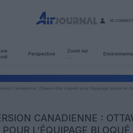
SE CONNEC
Low
Zoom sur
Perspective
Environneme
cost
…
Edito
En chiffres
Avis d’expert
version canadienne : Ottawa «très inquiet» pour l’équipage bloqué en 
AJ Académie
Vidéo
ERSION CANADIENNE : OTT
» POUR L’ÉQUIPAGE BLOQUÉ