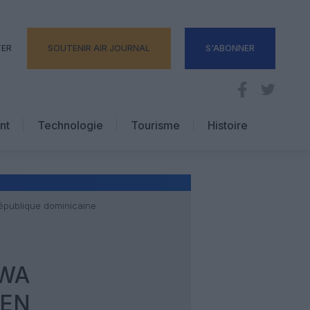
TER
SOUTENIR AIR JOURNAL
S'ABONNER
nt
Technologie
Tourisme
Histoire
Pratique
Hôtellerie
Voyages d’affaires
République dominicaine
AWA
 EN