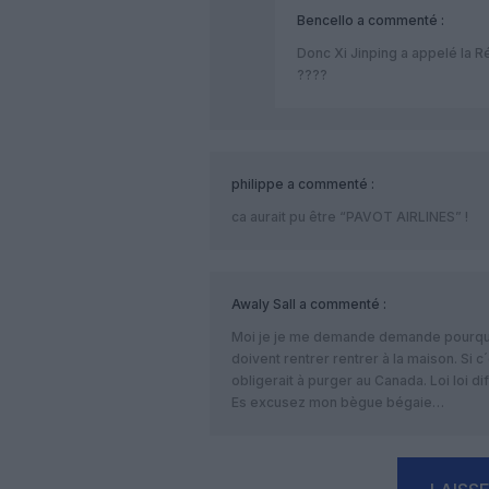
Bencello
a commenté :
Donc Xi Jinping a appelé la 
????
philippe
a commenté :
ca aurait pu être “PAVOT AIRLINES” !
Awaly Sall
a commenté :
Moi je je me demande demande pourquoi
doivent rentrer rentrer à la maison. Si c
obligerait à purger au Canada. Loi loi dif
Es excusez mon bègue bégaie…