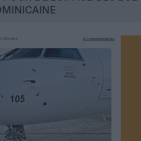
OMINICAINE
do Moraes
6 commentaires