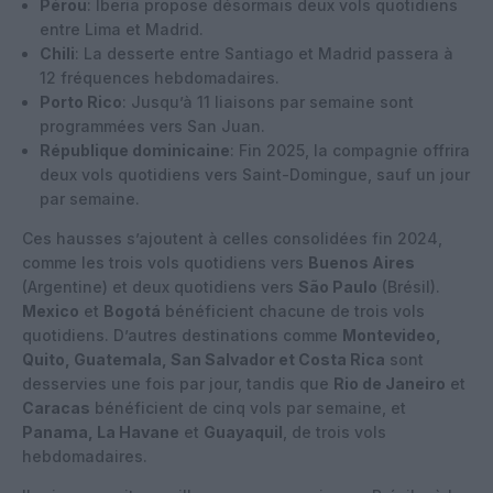
Pérou
: Iberia propose désormais deux vols quotidiens
entre Lima et Madrid.
Chili
: La desserte entre Santiago et Madrid passera à
12 fréquences hebdomadaires.
Porto Rico
: Jusqu’à 11 liaisons par semaine sont
programmées vers San Juan.
République dominicaine
: Fin 2025, la compagnie offrira
deux vols quotidiens vers Saint-Domingue, sauf un jour
par semaine.
Ces hausses s’ajoutent à celles consolidées fin 2024,
comme les trois vols quotidiens vers
Buenos Aires
(Argentine) et deux quotidiens vers
São Paulo
(Brésil).
Mexico
et
Bogotá
bénéficient chacune de trois vols
quotidiens. D’autres destinations comme
Montevideo,
Quito, Guatemala, San Salvador et Costa Rica
sont
desservies une fois par jour, tandis que
Rio de Janeiro
et
Caracas
bénéficient de cinq vols par semaine, et
Panama, La Havane
et
Guayaquil
, de trois vols
hebdomadaires.