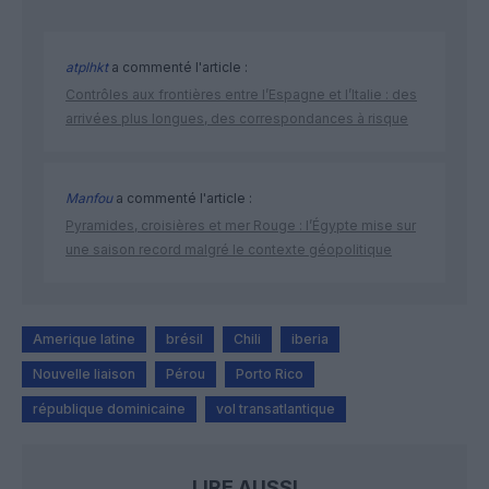
atplhkt
a commenté l'article :
Contrôles aux frontières entre l’Espagne et l’Italie : des
arrivées plus longues, des correspondances à risque
Manfou
a commenté l'article :
Pyramides, croisières et mer Rouge : l’Égypte mise sur
une saison record malgré le contexte géopolitique
Amerique latine
brésil
Chili
iberia
Nouvelle liaison
Pérou
Porto Rico
république dominicaine
vol transatlantique
LIRE AUSSI