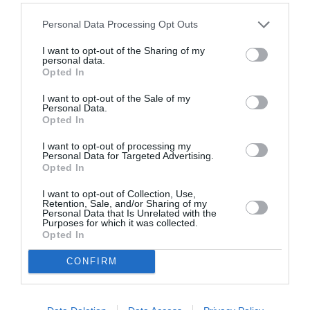
Personal Data Processing Opt Outs
Ah Bon?
a commenté :
10 août 2025 - 16 h 14
min
I want to opt-out of the Sharing of my
personal data.
Il n’y a qu’à ne pas prendre les plateaux repas
Opted In
casher…
I want to opt-out of the Sale of my
RÉPONDRE
Personal Data.
Opted In
I want to opt-out of processing my
Personal Data for Targeted Advertising.
Opted In
Iberia et destinations
a commenté :
8 août 2025 - 21 h 53 min
Dommage qu’il y ait 3 vols pour Bogota et zéro pour Medellin.
I want to opt-out of Collection, Use,
Retention, Sale, and/or Sharing of my
Il y a une forte demande pour cette ville et beaucoup de
Personal Data that Is Unrelated with the
passagers ne font que passer à Bogota pour aller ensuite à
Purposes for which it was collected.
Medellin et sa région.
Opted In
RÉPONDRE
CONFIRM