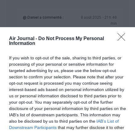
@ Daniel
a commenté :
8 août 2025 - 21 h 46
min
Selon José Jiménez Cordoba, directeur des
Air Journal -
Do Not Process My Personal
opérations de vol chez Vueling, les adolescents
Information
“adoptaient des comportements susceptibles de
mettre en danger la sécurité de tous les
passagers”. “Ils ont tenté de manipuler des
If you wish to opt-out of the sale, sharing to third parties, or
équipements de secours: gilets de sauvetage,
processing of your personal or sensitive information for
masques à oxygène, bouteilles d’oxygène…”.
targeted advertising by us, please use the below opt-out
section to confirm your selection. Please note that after your
il y a deux versions. J’espère qu’on en saura un peu
opt-out request is processed you may continue seeing
plus. Et surtout s’en tenir au fait.
interest-based ads based on personal information utilized by
Plutôt que de prendre parti uniquement en fonction
us or personal information disclosed to third parties prior to
de réactions émotives et un certain tapage
your opt-out. You may separately opt-out of the further
médiatique recherché…
disclosure of your personal information by third parties on the
Certains israéliens sont aussi antisémites (les
arabes sont également des sémites).
IAB’s list of downstream participants. This information may
also be disclosed by us to third parties on the
IAB’s List of
RÉPONDRE
Downstream Participants
that may further disclose it to other
third parties.