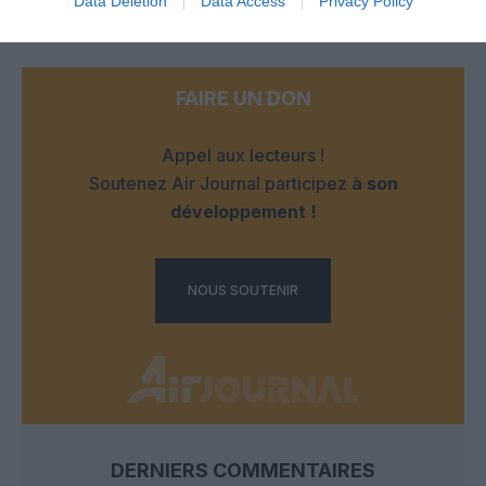
Data Deletion
Data Access
Privacy Policy
LAISSER UN COMMENTAIRE
FAIRE UN DON
Appel aux lecteurs !
Soutenez Air Journal participez
à son
développement !
NOUS SOUTENIR
DERNIERS COMMENTAIRES