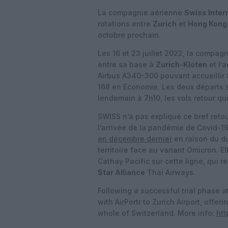
La compagnie aérienne
Swiss Intern
rotations entre
Zurich
et
Hong Kong
octobre prochain.
Les 16 et 23 juillet 2022, la compag
entre sa base à
Zurich-Kloten
et l’
Airbus A340-300 pouvant accueillir 
168 en Economie. Les deux départs 
lendemain à 7h10, les vols retour qui
SWISS n’a pas expliqué ce bref ret
l’arrivée de la pandémie de Covid-1
en décembre dernier
en raison du d
territoire face au variant Omicron. E
Cathay Pacific sur cette ligne, qui 
Star Alliance
Thai Airways.
Following a successful trial phase a
with AirPortr to Zurich Airport, off
whole of Switzerland. More info:
htt