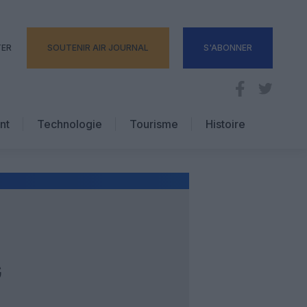
TER
SOUTENIR AIR JOURNAL
S'ABONNER
nt
Technologie
Tourisme
Histoire
Pratique
Hôtellerie
Voyages d’affaires
G