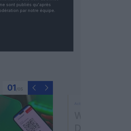
ne sont publiés qu'après
dération par notre équipe.
01
/
05
Actualité
Washington D
Donald Trum