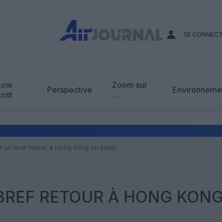
SE CONNEC
Low
Zoom sur
Perspective
Environneme
cost
…
Edito
En chiffres
Avis d’expert
t un bref retour à Hong Kong en juillet
AJ Académie
Vidéo
 BREF RETOUR À HONG KON