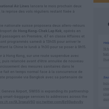
ational Air Lines
lancera le mois prochain deux
, la reprise des vols réguliers restant fixée à
nie nationale suisse proposera deux allers-retours
aéroport de
Hong Kong-Chek Lap Kok
, opérés en
8 passagers en Première, 47 en classe Affaires et
sont programmés samedi à 13h05 pour arriver le
Hel
ttant la Chine le lundi à 1h30 pour se poser à 9h15.
19 h
Nati
our à Hong Kong, sur une route suspendue avec
l’Au
9, puis relancée avant d’être annulée de nouveau
urcissement des mesures sanitaires dans le
lle fait en temps normal face à la concurrence de
reste proposée via Bangkok avec sa partenaire de
Sauf
Inci
chi
t Geneva Airport, SWISS is expanding its partnership
cour
ering smart-baggage services to addresses across the
dip
ps://t.co/9L3rqeaV6O
pic.twitter.com/Bz69advv8y