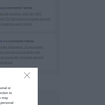
out
a commenté l'article :
ue de fissures : près de 1 500
ing 737 MAX dans le monde devront
 inspectés selon la FAA
no C
a commenté l'article :
vilités à Bangkok : 22 passagers
nois refusés à bord après une
se-poursuite, l’incident devient
lomatique
ng
swiss
zurich
sonal or
ection to
LIRE AUSSI
ou may
 personal