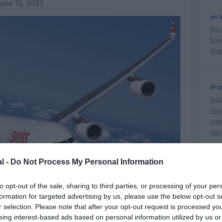
une 13, 2022
en t
Risq
Boe
être
Bru
Inci
chi
cour
dip
l -
Do Not Process My Personal Information
Hong Ko
to opt-out of the sale, sharing to third parties, or processing of your per
formation for targeted advertising by us, please use the below opt-out s
r selection. Please note that after your opt-out request is processed y
eing interest-based ads based on personal information utilized by us or