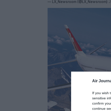
— LX_Newsroom (@LX_Newsroom)
J
Air Journa
If you wish 
sensitive in
confirm you
continue se