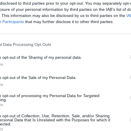
disclosed to third parties prior to your opt-out. You may separately opt-
losure of your personal information by third parties on the IAB’s list of
. This information may also be disclosed by us to third parties on the
IA
Participants
that may further disclose it to other third parties.
z apprécié l’article ?
l Data Processing Opt Outs
-nous, faites un don !
o opt-out of the Sharing of my personal data.
In
OUS SOUTENIR
o opt-out of the Sale of my Personal Data.
In
to opt-out of processing my Personal Data for Targeted
ing.
In
o opt-out of Collection, Use, Retention, Sale, and/or Sharing
ersonal Data that Is Unrelated with the Purposes for which it
lected.
Facebook
Twitter
Pinterest
LinkedIn
Email
Print
In