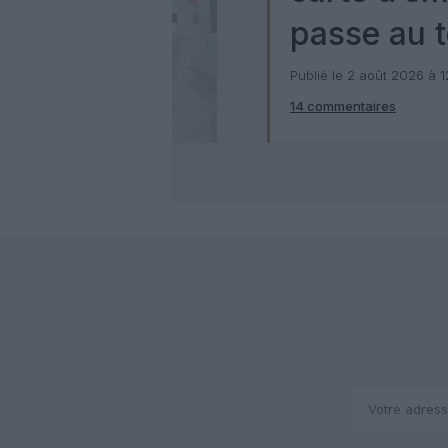
passe au t
numérique
Publié le 2 août 2026 à 
14 commentaires
Check