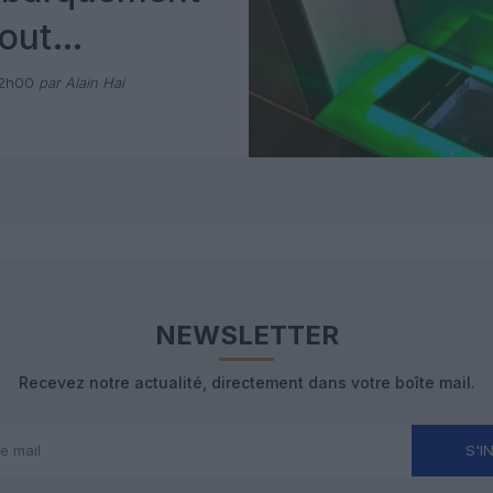
out
 avec Pax
12h00
par Alain Hai
NEWSLETTER
Recevez notre actualité, directement dans votre boîte mail.
S'I