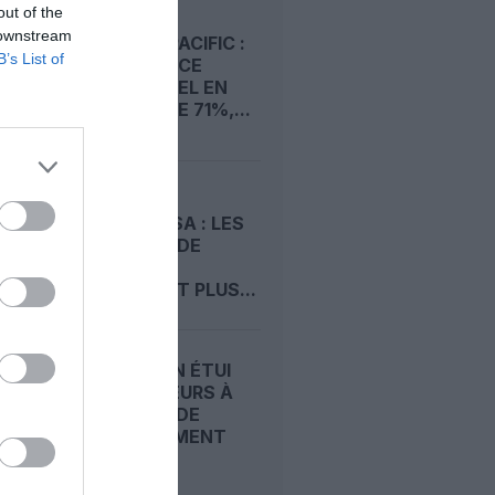
out of the
 downstream
CATHAY PACIFIC :
B’s List of
UN BÉNÉFICE
SEMESTRIEL EN
HAUSSE DE 71%,...
GROUPE
LUFTHANSA : LES
A220-100 DE
SWISS NE
DEVRAIENT PLUS...
SWISS : UN ÉTUI
D’ÉCOUTEURS À
L’ORIGINE DE
DÉROUTEMENT
DU...