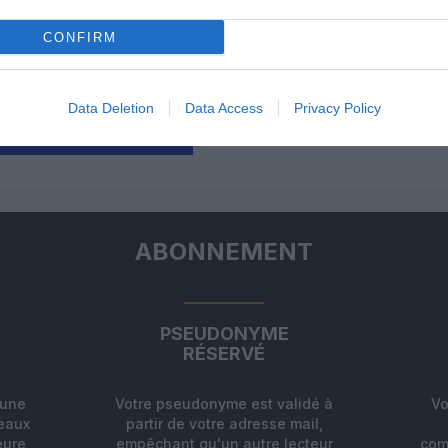
CONFIRM
un commentaire !
Data Deletion
Data Access
Privacy Policy
ER UN COMMENTAIRE
ABONNEMENT
PSEUDONYME
RÉSERVÉ
'une
Votre pseudonyme est validé à
Vo
deaux
partir de votre adresse mail,
eure
empêchant qu'un autre lecteur
com