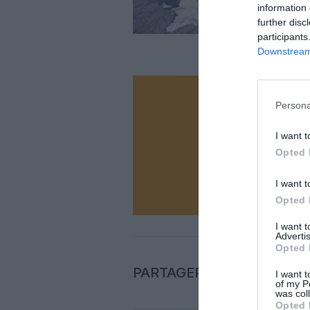
information 
further disc
participants
Downstream 
Vous ave
Persona
Soutenez
I want t
Opted 
N
I want t
Opted 
I want 
Advertis
Opted 
PARTAGER L'ARTICLE
I want t
of my P
was col
Opted 