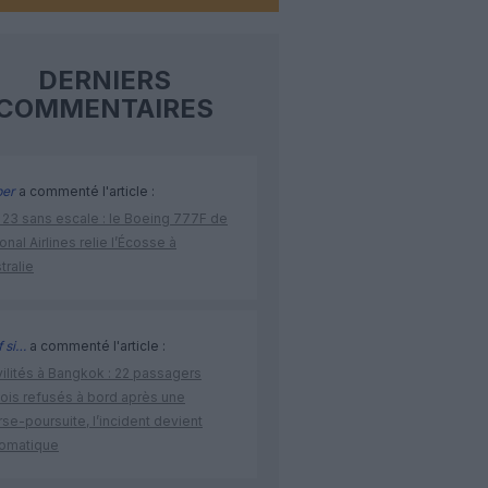
DERNIERS
COMMENTAIRES
per
a commenté l'article :
 23 sans escale : le Boeing 777F de
onal Airlines relie l’Écosse à
stralie
 si…
a commenté l'article :
vilités à Bangkok : 22 passagers
nois refusés à bord après une
se-poursuite, l’incident devient
lomatique