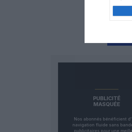
Auc
LAISS
PUBLICITÉ
MASQUÉE
Nos abonnés bénéficient d
navigation fluide sans ban
publicitaires pour une meill