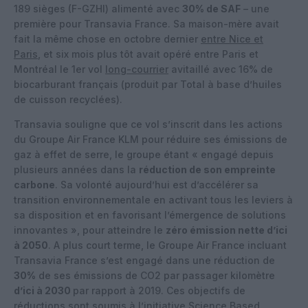
189 sièges (F-GZHI) alimenté avec
30% de SAF
– une
première pour Transavia France. Sa maison-mère avait
fait la même chose en octobre dernier
entre Nice et
Paris
, et six mois plus tôt avait opéré entre Paris et
Montréal le 1er vol
long-courrier
avitaillé avec 16% de
biocarburant français (produit par Total à base d’huiles
de cuisson recyclées).
Transavia souligne que ce vol s’inscrit dans les actions
du Groupe Air France KLM pour réduire ses émissions de
gaz à effet de serre, le groupe étant « engagé depuis
plusieurs années dans la
réduction de son empreinte
carbone
. Sa volonté aujourd’hui est d’accélérer sa
transition environnementale en activant tous les leviers à
sa disposition et en favorisant l’émergence de solutions
innovantes », pour atteindre le
zéro émission nette d’ici
à 2050
. A plus court terme, le Groupe Air France incluant
Transavia France s’est engagé dans une réduction de
30%
de ses émissions de CO2 par passager kilomètre
d’ici à 2030
par rapport à 2019. Ces objectifs de
réductions sont soumis à l’initiative Science Based