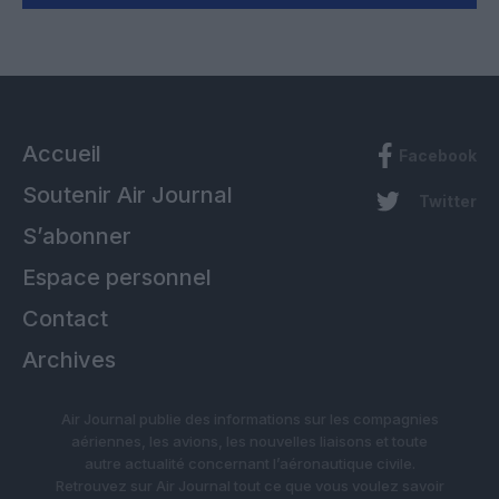
Accueil
Facebook
Soutenir Air Journal
Twitter
S’abonner
Espace personnel
Contact
Archives
Air Journal publie des informations sur les compagnies
aériennes, les avions, les nouvelles liaisons et toute
autre actualité concernant l’aéronautique civile.
Retrouvez sur Air Journal tout ce que vous voulez savoir