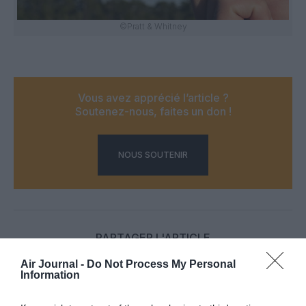
©Pratt & Whitney
Vous avez apprécié l’article ?
Soutenez-nous, faites un don !
NOUS SOUTENIR
PARTAGER L'ARTICLE
Air Journal -
Do Not Process My Personal
Information
Facebook
Twitter
Pinterest
LinkedIn
Email
Print