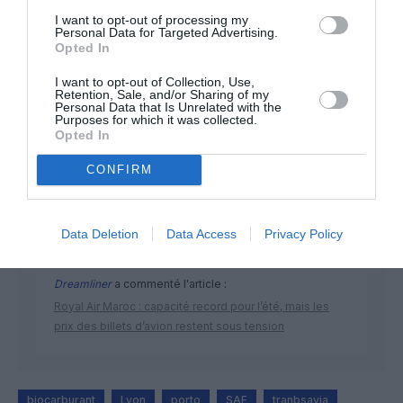
I want to opt-out of processing my
Personal Data for Targeted Advertising.
Opted In
I want to opt-out of Collection, Use,
Retention, Sale, and/or Sharing of my
DERNIERS COMMENTAIRES
Personal Data that Is Unrelated with the
Purposes for which it was collected.
Opted In
CONFIRM
Pas si Cool
a commenté l'article :
19 h 23 sans escale : le Boeing 777F de National
Airlines relie l’Écosse à l’Australie
Data Deletion
Data Access
Privacy Policy
Dreamliner
a commenté l'article :
Royal Air Maroc : capacité record pour l’été, mais les
prix des billets d’avion restent sous tension
biocarburant
Lyon
porto
SAF
tranbsavia