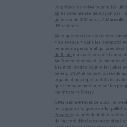
Un préavis de
grève
pour le 1er juill
après celle menée début juin par l’
générale de 300 euros. A
Marseille
,
d’être lancé.
Alors que tous les clients des comp
« en avance » dans les aéroports e
pénurie de personnel qui crée déjà 
du 9 juin
qui avait entrainé l’annula
Air France et easyJet, le maintien d
à la mobilisation pour le 1er juillet
aérien, UNSA et Fmps-I) au lendemai
organisations représentatives avaien
que le mouvement aura sur les prog
manifester à Roissy.
A
Marseille-Provence
aussi, le wee
ont appelé à la grève du
1er juillet 
Provence
au président du directoire 
de l’accord d’intéressement signé e