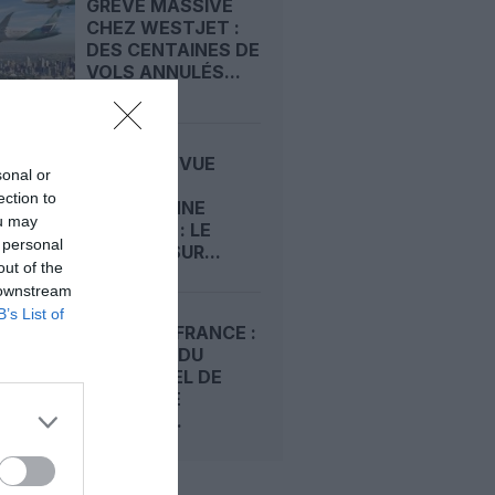
GRÈVE MASSIVE
CHEZ WESTJET :
DES CENTAINES DE
VOLS ANNULÉS...
GRÈVE EN VUE
sonal or
CHEZ LA
ection to
CANADIENNE
ou may
WESTJET : LE
 personal
CONFLIT SUR...
out of the
 downstream
B’s List of
EASYJET FRANCE :
LA GRÈVE DU
PERSONNEL DE
CABINE SE
PRÉCISE,...