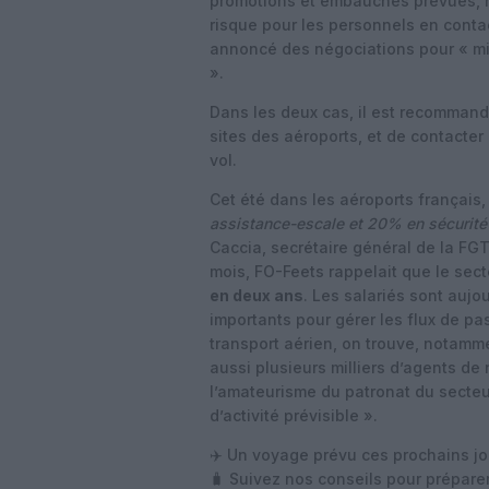
promotions et embauches prévues, re
risque pour les personnels en contac
annoncé des négociations pour « m
».
Dans les deux cas, il est recommand
sites des aéroports, et de contacter 
vol.
Cet été dans les aéroports français,
assistance-escale et 20% en sécurité
Caccia, secrétaire général de la FG
mois, FO-Feets rappelait que le sect
en deux ans
. Les salariés sont aujo
importants pour gérer les flux de pa
transport aérien, on trouve, notamm
aussi plusieurs milliers d’agents de
l’amateurisme du patronat du secteur
d’activité prévisible ».
✈️ Un voyage prévu ces prochains jo
🧳 Suivez nos conseils pour préparer