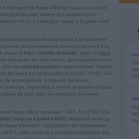
et à l’aéroport de
Paris-CDG
est toujours en cours,
intersyndicale pour obtenir une augmentation
 c’est du 1er au 4 juillet que l’appel à la grève vient
agnies aériennes sont déjà invités à se présenter
uropéens, des mouvements sociaux s’ajoutent à la
le chaos. A
Paris-Charles de Gaulle
, après la
grève
vic
tion d’un quart des vols prévus, principalement chez
Gro
e celle de
vendredi prochain
semble assuré. L’appel
SWIS
 avait été lancé par cinq syndicats (la CGT, FO93, Sud
CRJ
n de la précédente, à laquelle toutes les
t participé. Impossible à ce jour de prédire l’impact
rammes de vols, mais les employés devraient
Tony
À Le
kend risque d’être compliqué : CGT, FO et CFE-CGC
carg
à 6h00
jusqu’au 4 juillet à 6h00
, réclamant selon
La
peu
Philippe Bernand « l’application des dispositions
n 2019 », mais aussi de « procéder rapidement aux