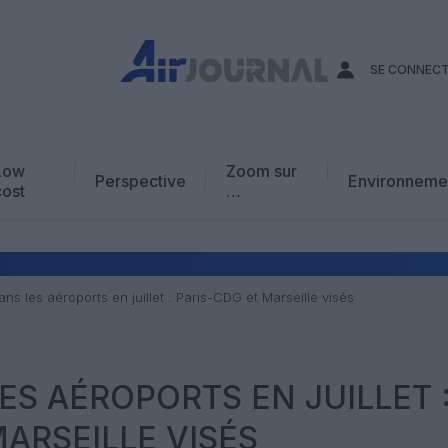
SE CONNEC
Low
Zoom sur
Perspective
Environneme
cost
…
Edito
En chiffres
Avis d’expert
ns les aéroports en juillet : Paris-CDG et Marseille visés
AJ Académie
Vidéo
ES AÉROPORTS EN JUILLET 
MARSEILLE VISÉS