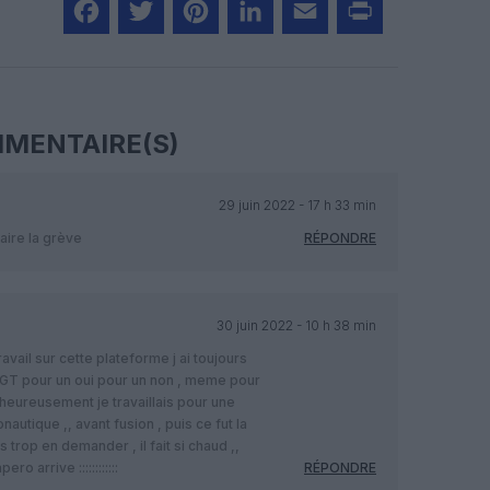
Facebook
Twitter
Pinterest
LinkedIn
Email
Print
MENTAIRE(S)
29 juin 2022 - 17 h 33 min
faire la grève
RÉPONDRE
30 juin 2022 - 10 h 38 min
ravail sur cette plateforme j ai toujours
GT pour un oui pour un non , meme pour
 heureusement je travaillais pour une
autique ,, avant fusion , puis ce fut la
s trop en demander , il fait si chaud ,,
 arrive ::::::::::::
RÉPONDRE