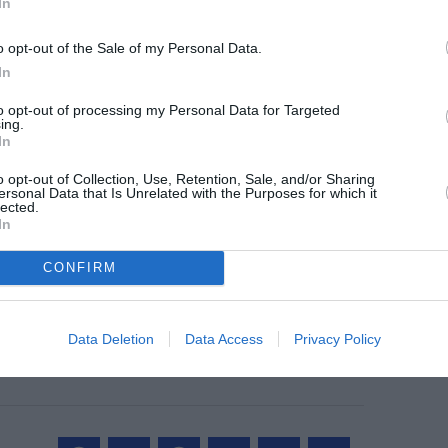
In
o opt-out of the Sale of my Personal Data.
In
©Olivier Nilsson
to opt-out of processing my Personal Data for Targeted
ing.
In
o opt-out of Collection, Use, Retention, Sale, and/or Sharing
ersonal Data that Is Unrelated with the Purposes for which it
lected.
z apprécié l’article ?
In
-nous, faites un don !
CONFIRM
OUS SOUTENIR
Data Deletion
Data Access
Privacy Policy