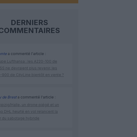
DERNIERS
COMMENTAIRES
omte
a commenté l'article :
upe Lufthansa : les A220-100 de
S ne devraient plus revenir, les
-900 de CityLine bientôt en vente ?
 de Brest
a commenté l'article :
ipzig/Halle, un drone piégé et un
o DHL heurté en vol relancent la
r du sabotage hybride