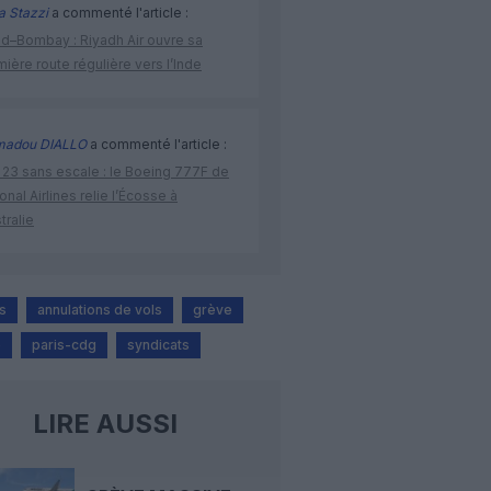
a Stazzi
a commenté l'article :
ad–Bombay : Riyadh Air ouvre sa
ière route régulière vers l’Inde
adou DIALLO
a commenté l'article :
 23 sans escale : le Boeing 777F de
onal Airlines relie l’Écosse à
stralie
s
annulations de vols
grève
e
paris-cdg
syndicats
LIRE AUSSI