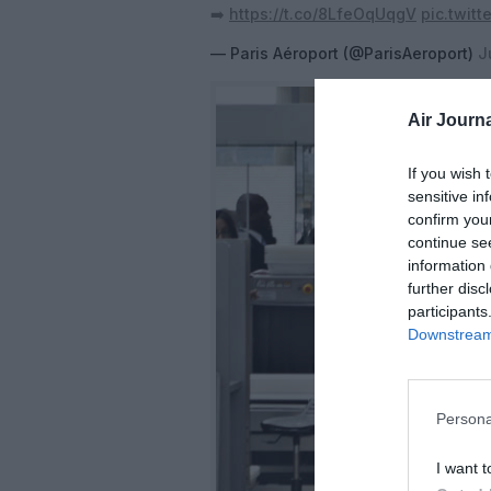
➡️
https://t.co/8LfeOqUqgV
pic.twit
— Paris Aéroport (@ParisAeroport)
J
Air Journa
If you wish 
sensitive in
confirm you
continue se
information 
further disc
participants
Downstream 
Persona
I want t