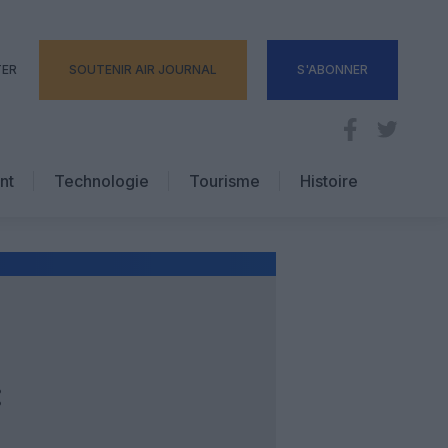
TER
SOUTENIR AIR JOURNAL
S'ABONNER
nt
Technologie
Tourisme
Histoire
Pratique
Hôtellerie
Voyages d’affaires
: