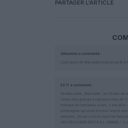
PARTAGER L'ARTICLE
COM
Sébastien
a commenté :
L’aéroport de Marseille toujours prêt à 
EX IT
a commenté :
Ah Marseille , Marseille , en 45 ans de t
connu des grèves a repetion chez AF C
manque du fontaines a eau , c est dire ;
compagnie qui avait encore l esprit aeron
debacle , Eh oui c est le sud il ne faut pa
HEU PEUCHERE RESTE A L OMBRE :::: L apero