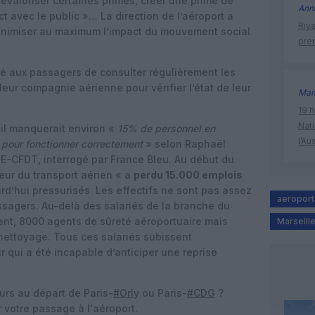
valoriser certaines primes, créer une prime de
Ann
t avec le public »… La direction de l’aéroport a
Riy
inimiser au maximum l’impact du mouvement social
prem
é aux passagers de consulter régulièrement les
leur compagnie aérienne pour vérifier l’état de leur
Mam
19 h
Nati
 il manquerait environ «
15% de personnel en
l’Au
 pour fonctionner correctement
» selon Raphaël
TE-CFDT, interrogé par France Bleu. Au début du
eur du transport aérien « a
perdu 15.000 emplois
urd’hui pressurisés. Les effectifs ne sont pas assez
aeroport
ssagers. Au-delà des salariés de la branche du
ent, 8000 agents de sûreté aéroportuaire mais
Marseill
 nettoyage. Tous ces salariés subissent
 qui a été incapable d’anticiper une reprise
urs au départ de Paris-
#Orly
ou Paris-
#CDG
?
 votre passage à l'aéroport.