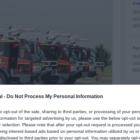
GVA
Apr
cau
déjà
Pas 
Apr
cau
déjà
CDG
l -
Do Not Process My Personal Information
to opt-out of the sale, sharing to third parties, or processing of your per
formation for targeted advertising by us, please use the below opt-out s
r selection. Please note that after your opt-out request is processed y
eing interest-based ads based on personal information utilized by us or
disclosed to third parties prior to your opt-out. You may separately opt-
@AJ