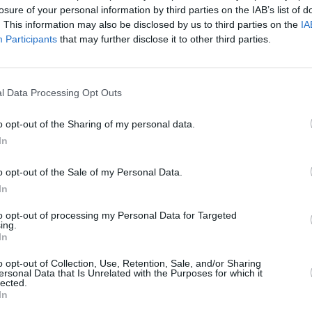
losure of your personal information by third parties on the IAB’s list of
. This information may also be disclosed by us to third parties on the
IA
Participants
that may further disclose it to other third parties.
z apprécié l’article ?
l Data Processing Opt Outs
-nous, faites un don !
o opt-out of the Sharing of my personal data.
In
OUS SOUTENIR
o opt-out of the Sale of my Personal Data.
In
to opt-out of processing my Personal Data for Targeted
ing.
In
o opt-out of Collection, Use, Retention, Sale, and/or Sharing
ersonal Data that Is Unrelated with the Purposes for which it
Facebook
Twitter
Pinterest
LinkedIn
Email
Print
lected.
In