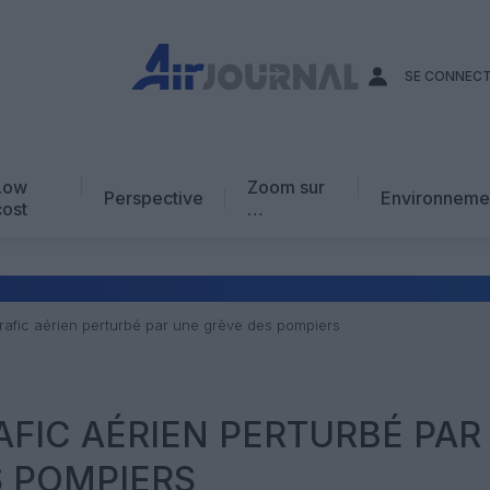
SE CONNEC
Low
Zoom sur
Perspective
Environneme
cost
…
Edito
En chiffres
Avis d’expert
trafic aérien perturbé par une grève des pompiers
AJ Académie
Vidéo
RAFIC AÉRIEN PERTURBÉ PAR
S POMPIERS