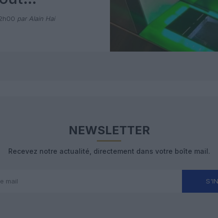
 avec Pax
12h00
par Alain Hai
NEWSLETTER
Recevez notre actualité, directement dans votre boîte mail.
S'I