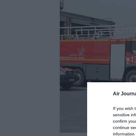
Air Journa
If you wish 
sensitive in
confirm you
continue se
information 