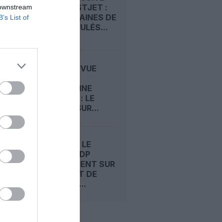
CHEZ WESTJET :
 downstream
DES CENTAINES DE
B’s List of
VOLS ANNULÉS...
GRÈVE EN VUE
CHEZ LA
CANADIENNE
WESTJET : LE
CONFLIT SUR...
L’ÉTAT ET LE
GROUPE ADP
S’ACCORDENT SUR
UN PROJET DE
CONTRAT...