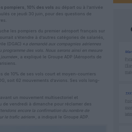
es pompiers
,
10% des vols
au départ ou à l’arrivée
ulés ce jeudi 30 juin, pour des questions de
res.
che les pompiers du premier aéroport français sur
ourrait s’étendre à d’autres catégories de salariés,
vile (DGAC) «
a demandé aux compagnies aériennes
du programme des vols. Nous serons ainsi en mesure
Man
 journée
», a expliqué le Groupe ADP (Aéroports de
Pyr
arisiens.
l’Ég
mal
us de 10% de ses vols court et moyen-courriers
CDG, soit 62 mouvements d’avions. Ses vols long-
TFF
 avant un mouvement multisectoriel et
Poin
évu de vendredi à dimanche pour réclamer des
ouvr
tendons encore la confirmation du nombre de
lati
r le trafic aérien
», a indiqué le Groupe ADP.