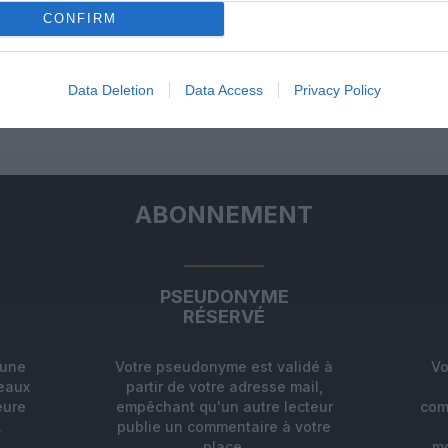
CONFIRM
un commentaire !
ER UN COMMENTAIRE
Data Deletion
Data Access
Privacy Policy
ABONNEMENT
PSEUDONYME
RÉSERVÉ
'une
Votre pseudonyme est validé à
Vo
deaux
partir de votre adresse mail,
eure
empêchant qu'un autre lecteur
com
.
publie un commentaire à votre
place.
mo