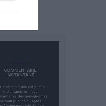
COMMENTAIRE
INSTANTANÉ
tre commentaire est publié
instantanément. Les
mentaires des non-abonnés
ne sont publiés qu'après
dération par notre équipe.