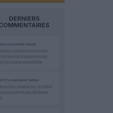
DERNIERS
COMMENTAIRES
fou
a commenté l'article :
amides, croisières et mer Rouge :
ypte mise sur une saison record
gré le contexte géopolitique
RYYZ
a commenté l'article :
te‑à‑Pitre – Panama City : Air France
e un pont aérien vers l’Amérique
ne