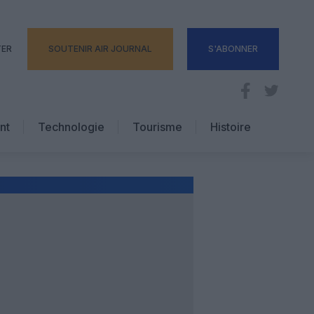
TER
SOUTENIR AIR JOURNAL
S'ABONNER
nt
Technologie
Tourisme
Histoire
Pratique
Hôtellerie
Voyages d’affaires