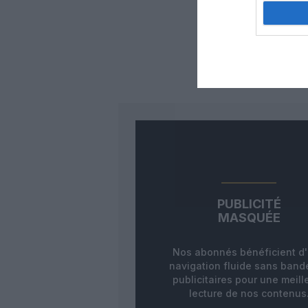
Auc
LAISS
PUBLICITÉ
MASQUÉE
Nos abonnés bénéficient d
navigation fluide sans ban
publicitaires pour une meill
lecture de nos contenus