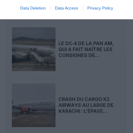
Data Deletion
Data Access
Privacy Policy
LIRE AUSSI
LE DC‑4 DE LA PAN AM,
QUI A FAIT NAÎTRE LES
CONSIGNES DE...
CRASH DU CARGO K2
AIRWAYS AU LARGE DE
KARACHI : L’ÉPAVE...