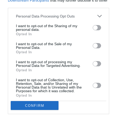
Downstream Participants
that may further disclose it to other
third parties.
Personal Data Processing Opt Outs
I want to opt-out of the Sharing of my
DERNIERS COMMENTAIRES
personal data.
Opted In
I want to opt-out of the Sale of my
Joachim
a commenté l'article :
Personal Data.
Opted In
Contrôles aux frontières entre l’Espagne et l’Italie : des
arrivées plus longues, des correspondances à risque
I want to opt-out of processing my
Personal Data for Targeted Advertising.
Opted In
Franck
a commenté l'article :
I want to opt-out of Collection, Use,
Retention, Sale, and/or Sharing of my
Il s’est masturbé sur une passagère endormie : trois ans
Personal Data that Is Unrelated with the
de prison et interdiction de séjour en Thaïlande
Purposes for which it was collected.
Opted In
CONFIRM
crash
yemenia airways