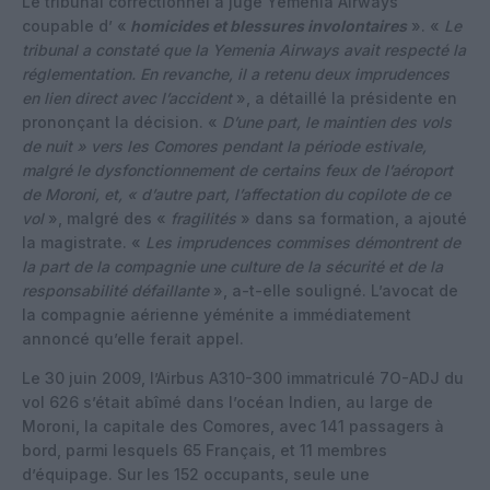
Le tribunal correctionnel a jugé Yemenia Airways
coupable d’ «
homicides et blessures involontaires
». «
Le
tribunal a constaté que la Yemenia Airways avait respecté la
réglementation. En revanche, il a retenu deux imprudences
en lien direct avec l’accident
», a détaillé la présidente en
prononçant la décision. «
D’une part, le maintien des vols
de nuit » vers les Comores pendant la période estivale,
malgré le dysfonctionnement de certains feux de l’aéroport
de Moroni, et, « d’autre part, l’affectation du copilote de ce
vol
», malgré des «
fragilités
» dans sa formation, a ajouté
la magistrate. «
Les imprudences commises démontrent de
la part de la compagnie une culture de la sécurité et de la
responsabilité défaillante
», a-t-elle souligné. L’avocat de
la compagnie aérienne yéménite a immédiatement
annoncé qu’elle ferait appel.
Le 30 juin 2009, l’Airbus A310-300 immatriculé 7O-ADJ du
vol 626 s’était abîmé dans l’océan Indien, au large de
Moroni, la capitale des Comores, avec 141 passagers à
bord, parmi lesquels 65 Français, et 11 membres
d’équipage. Sur les 152 occupants, seule une