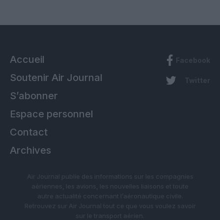
Accueil
Facebook
Soutenir Air Journal
Twitter
S’abonner
Espace personnel
Contact
Archives
Air Journal publie des informations sur les compagnies
aériennes, les avions, les nouvelles liaisons et toute
autre actualité concernant l’aéronautique civile.
Retrouvez sur Air Journal tout ce que vous voulez savoir
sur le transport aérien.