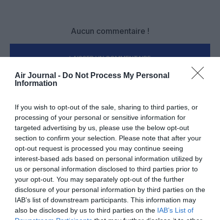
Aucun commentaire !
LAISSER UN COMMENTAIRE
Air Journal -
Do Not Process My Personal
Information
FAIRE UN DON
If you wish to opt-out of the sale, sharing to third parties, or
processing of your personal or sensitive information for
Appel aux lecteurs !
targeted advertising by us, please use the below opt-out
section to confirm your selection. Please note that after your
Soutenez Air Journal participez
à son
opt-out request is processed you may continue seeing
développement !
interest-based ads based on personal information utilized by
us or personal information disclosed to third parties prior to
your opt-out. You may separately opt-out of the further
NOUS SOUTENIR
disclosure of your personal information by third parties on the
IAB’s list of downstream participants. This information may
also be disclosed by us to third parties on the
IAB’s List of