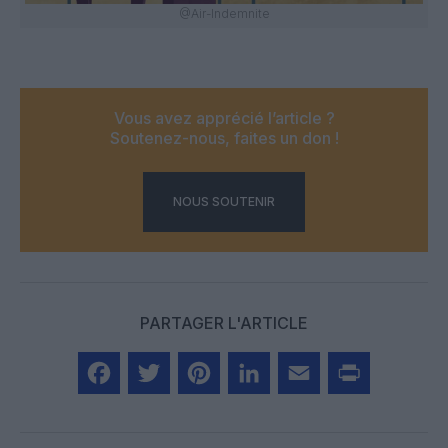
@Air-Indemnite
Vous avez apprécié l’article ?
Soutenez-nous, faites un don !
NOUS SOUTENIR
PARTAGER L'ARTICLE
Facebook
Twitter
Pinterest
LinkedIn
Email
Print