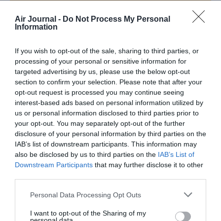
Appel aux lecteurs !
Air Journal -
Do Not Process My Personal
Soutenez Air Journal participez
à son
Information
développement !
If you wish to opt-out of the sale, sharing to third parties, or
processing of your personal or sensitive information for
targeted advertising by us, please use the below opt-out
NOUS SOUTENIR
section to confirm your selection. Please note that after your
opt-out request is processed you may continue seeing
interest-based ads based on personal information utilized by
us or personal information disclosed to third parties prior to
your opt-out. You may separately opt-out of the further
disclosure of your personal information by third parties on the
IAB’s list of downstream participants. This information may
also be disclosed by us to third parties on the
IAB’s List of
DERNIERS COMMENTAIRES
Downstream Participants
that may further disclose it to other
third parties.
Personal Data Processing Opt Outs
Mathématiques
a commenté l'article :
19 h 23 sans escale : le Boeing 777F de National
I want to opt-out of the Sharing of my
Airlines relie l’Écosse à l’Australie
personal data.