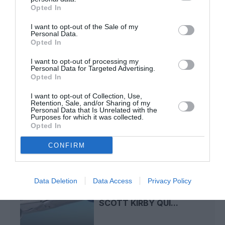
Opted In
I want to opt-out of the Sale of my
Personal Data.
Badissi novembri
a commenté l'article :
Opted In
Nice–Corse : ces vols électriques qui se profilent à
l’horizon 2030
I want to opt-out of processing my
Personal Data for Targeted Advertising.
Opted In
I want to opt-out of Collection, Use,
etats-unis
remboursement
vols annulés
Retention, Sale, and/or Sharing of my
Personal Data that Is Unrelated with the
Purposes for which it was collected.
Opted In
LIRE AUSSI
CONFIRM
Data Deletion
Data Access
Privacy Policy
UNITED-DELTA : LE COUP
DE SONDE SECRET DE
SCOTT KIRBY QUI...