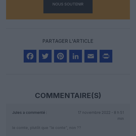
NOUS SOUTENIR
PARTAGER L'ARTICLE
Facebook
Twitter
Pinterest
LinkedIn
Email
Print
COMMENTAIRE(S)
Jules
a commenté :
17 novembre 2022 - 8 h 51
min
le comte, plutôt que “le conte”, non ??