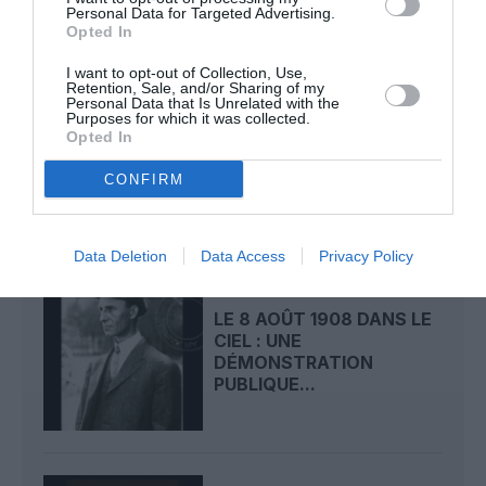
Personal Data for Targeted Advertising.
LIRE AUSSI
Opted In
I want to opt-out of Collection, Use,
Retention, Sale, and/or Sharing of my
Personal Data that Is Unrelated with the
Purposes for which it was collected.
LE 9 AOÛT 1912 DANS LE
Opted In
CIEL : DÉPART DE
BEAUMONT POUR LA...
CONFIRM
Data Deletion
Data Access
Privacy Policy
LE 8 AOÛT 1908 DANS LE
CIEL : UNE
DÉMONSTRATION
PUBLIQUE...