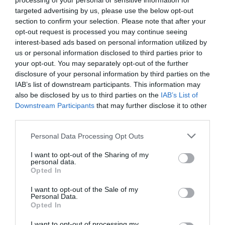
processing of your personal or sensitive information for
targeted advertising by us, please use the below opt-out
section to confirm your selection. Please note that after your
opt-out request is processed you may continue seeing
DERNIERS COMMENTAIRES
interest-based ads based on personal information utilized by
us or personal information disclosed to third parties prior to
your opt-out. You may separately opt-out of the further
disclosure of your personal information by third parties on the
Kyle
a commenté l'article :
IAB’s list of downstream participants. This information may
SWISS : la rentabilité relance le débat sur son
also be disclosed by us to third parties on the
IAB’s List of
autonomie au sein de Lufthansa Group
Downstream Participants
that may further disclose it to other
third parties.
NDR
a commenté l'article :
Personal Data Processing Opt Outs
Le ciel n’a jamais été aussi chargé : record de 153 359
I want to opt-out of the Sharing of my
vols commerciaux le 23 juillet 2026
personal data.
Opted In
I want to opt-out of the Sale of my
Personal Data.
histoire de l'aviation
Opted In
I want to opt-out of processing my