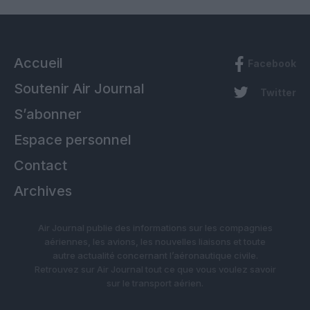
Accueil
Facebook
Soutenir Air Journal
Twitter
S’abonner
Espace personnel
Contact
Archives
Air Journal publie des informations sur les compagnies
aériennes, les avions, les nouvelles liaisons et toute
autre actualité concernant l’aéronautique civile.
Retrouvez sur Air Journal tout ce que vous voulez savoir
sur le transport aérien.