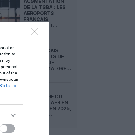
AUGMENTATION
DE LA TSBA : LES
AÉROPORTS
FRANÇAIS
DÉPLORENT...
sonal or
LES FRANÇAIS
ection to
CONSCIENTS DE
ou may
L'UTILITÉ DE
 personal
L'AÉRIEN MALGRÉ...
out of the
 downstream
B’s List of
SOCIOLOGIE DU
PASSAGER AÉRIEN
FRANÇAIS EN 2025,
SELON LA...