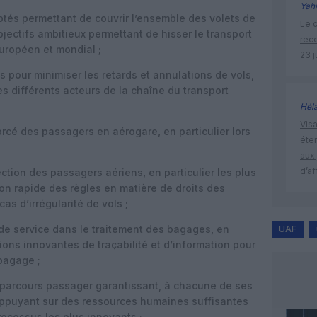
Yah
ptés permettant de couvrir l’ensemble des volets de
Le c
objectifs ambitieux permettant de hisser le transport
rec
européen et mondial ;
23 j
 pour minimiser les retards et annulations de vols,
es différents acteurs de la chaîne du transport
Hél
Visa
rcé des passagers en aérogare, en particulier lors
éte
aux 
d’af
ction des passagers aériens, en particulier les plus
ion rapide des règles en matière de droits des
as d’irrégularité de vols ;
é de service dans le traitement des bagages, en
UAF
ions innovantes de traçabilité et d’information pour
bagage ;
parcours passager garantissant, à chacune de ses
s’appuyant sur des ressources humaines suffisantes
rocessus les plus innovants ;