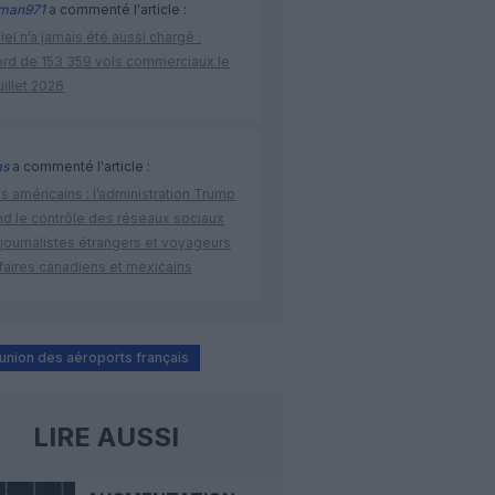
man971
a commenté l'article :
iel n’a jamais été aussi chargé :
ord de 153 359 vols commerciaux le
uillet 2026
as
a commenté l'article :
s américains : l’administration Trump
nd le contrôle des réseaux sociaux
journalistes étrangers et voyageurs
faires canadiens et mexicains
union des aéroports français
LIRE AUSSI