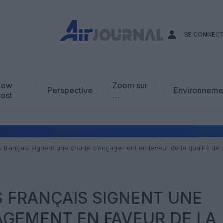
SE CONNEC
Low
Zoom sur
Perspective
Environneme
cost
…
Edito
En chiffres
Avis d’expert
s français signent une charte d’engagement en faveur de la qualité de 
AJ Académie
Vidéo
 FRANÇAIS SIGNENT UNE
AGEMENT EN FAVEUR DE LA