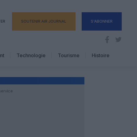
TER
SOUTENIR AIR JOURNAL
S'ABONNER
nt
Technologie
Tourisme
Histoire
Pratique
Hôtellerie
Voyages d’affaires
service