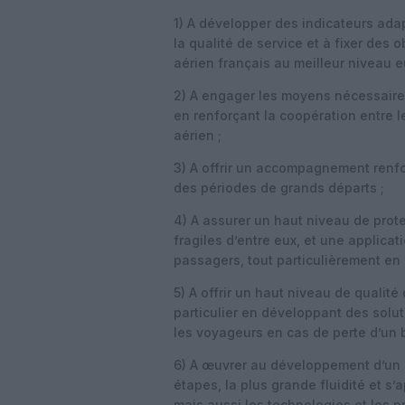
1) A développer des indicateurs ada
la qualité de service et à fixer des 
aérien français au meilleur niveau 
2) A engager les moyens nécessaires
en renforçant la coopération entre l
aérien ;
3) A offrir un accompagnement renfo
des périodes de grands départs ;
4) A assurer un haut niveau de prote
fragiles d’entre eux, et une applicat
passagers, tout particulièrement en c
5) A offrir un haut niveau de qualit
particulier en développant des solut
les voyageurs en cas de perte d’un 
6) A œuvrer au développement d’un 
étapes, la plus grande fluidité et 
mais aussi les technologies et les p