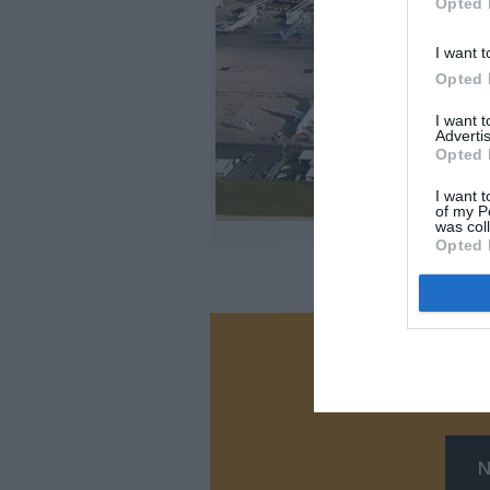
Opted 
I want t
Opted 
I want 
Advertis
Opted 
I want t
of my P
was col
Opted 
Vous ave
Soutenez
N