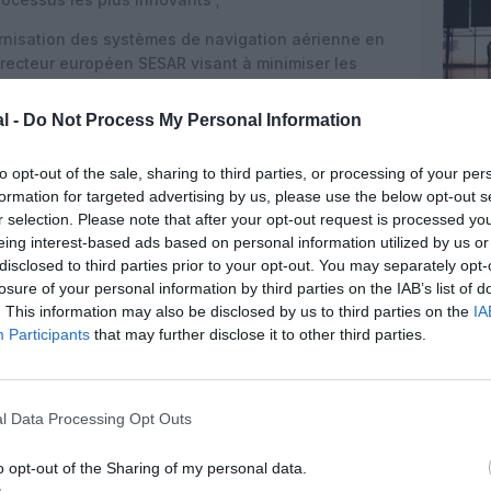
ernisation des systèmes de navigation aérienne en
ecteur européen SESAR visant à minimiser les
l -
Do Not Process My Personal Information
ort aérien, à développer leur attractivité et à
alifications au sein des organisations, en vue de
to opt-out of the sale, sharing to third parties, or processing of your per
cessaires pour délivrer la qualité de service
formation for targeted advertising by us, please use the below opt-out s
r selection. Please note that after your opt-out request is processed y
eing interest-based ads based on personal information utilized by us or
disclosed to third parties prior to your opt-out. You may separately opt-
losure of your personal information by third parties on the IAB’s list of
. This information may also be disclosed by us to third parties on the
IA
Participants
that may further disclose it to other third parties.
l Data Processing Opt Outs
o opt-out of the Sharing of my personal data.