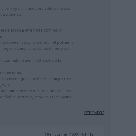
e renvoyant l’urine vers celui qui pisse
être civilisé.
el de façon à être traité comme un
.
ophones, lusophones, etc.. et poliment
it-nègre incompréhensibles ( même par
e compatible avec le 21e siècle le
vec bon sens.
à tous ces gens: en écartant un peu les
si, si..
 bonjour, merci ne sont pas des insultes.
e côté le portable, et se laver les mains
RÉPONDRE
28 novembre 2022 - 8 h 11 min