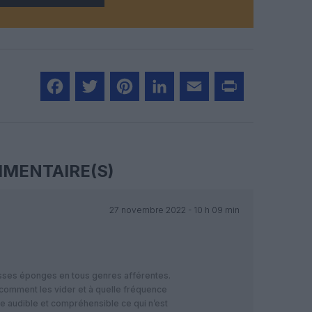
Facebook
Twitter
Pinterest
LinkedIn
Email
Print
MENTAIRE(S)
27 novembre 2022 - 10 h 09 min
rosses éponges en tous genres afférentes.
n comment les vider et à quelle fréquence
re audible et compréhensible ce qui n’est