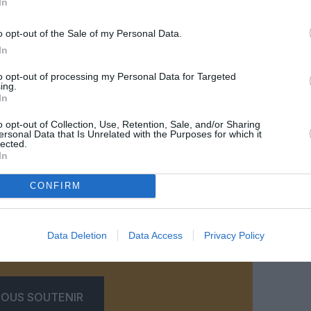
In
o opt-out of the Sale of my Personal Data.
In
to opt-out of processing my Personal Data for Targeted
ing.
In
o opt-out of Collection, Use, Retention, Sale, and/or Sharing
ersonal Data that Is Unrelated with the Purposes for which it
lected.
©Groupe ADP
In
CONFIRM
z apprécié l’article ?
Data Deletion
Data Access
Privacy Policy
-nous, faites un don !
OUS SOUTENIR