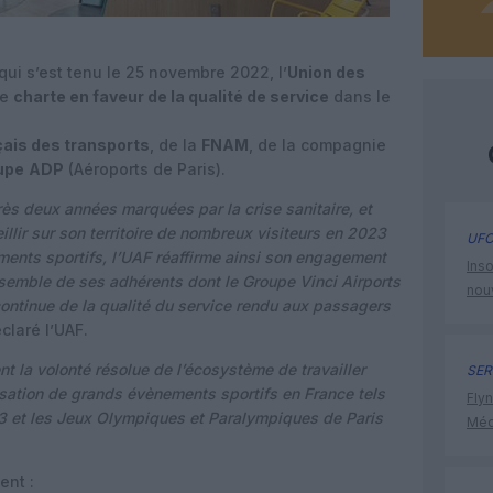
ui s’est tenu le 25 novembre 2022, l’
Union des
ne
charte en faveur de la qualité de service
dans le
çais des transports
, de la
FNAM
, de la compagnie
upe
ADP
(Aéroports de Paris).
près deux années marquées par la crise sanitaire, et
illir sur son territoire de nombreux visiteurs en 2023
UFO
ents sportifs, l’UAF réaffirme ainsi son engagement
Inso
ensemble de ses adhérents dont le Groupe Vinci Airports
nou
continue de la qualité du service rendu aux passagers
éclaré l’UAF.
la volonté résolue de l’écosystème de travailler
SER
sation de grands évènements sportifs en France tels
Flyn
 et les Jeux Olympiques et Paralympiques de Paris
Méd
ent :