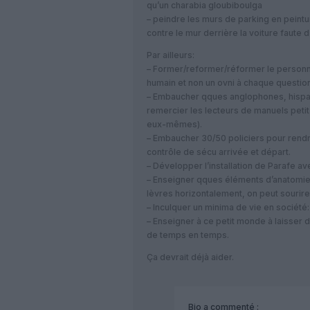
qu’un charabia gloubiboulga
– peindre les murs de parking en peintur
contre le mur derrière la voiture faute d’
Par ailleurs:
– Former/reformer/réformer le personn
humain et non un ovni à chaque question
– Embaucher qques anglophones, hispan
remercier les lecteurs de manuels pet
eux-mêmes).
– Embaucher 30/50 policiers pour rendr
contrôle de sécu arrivée et départ.
– Développer l’installation de Parafe a
– Enseigner qques éléments d’anatomie 
lèvres horizontalement, on peut sourire, 
– Inculquer un minima de vie en société:
– Enseigner à ce petit monde à laisser d
de temps en temps.
Ça devrait déjà aider.
Bio
a commenté :