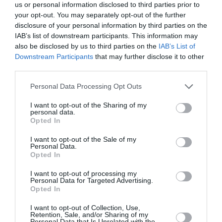
qu’il y a un certain nombre de personnes qui
us or personal information disclosed to third parties prior to
propose des transferts clandestins vers Paris, mais
your opt-out. You may separately opt-out of the further
reste à chacun de se renseigner et d’être vigilant.
disclosure of your personal information by third parties on the
D’autre part, je n’ai jamais été agressé par un
IAB’s list of downstream participants. This information may
rabatteur de taxi clandestin du fait tout simplement
also be disclosed by us to third parties on the
IAB’s List of
qu’ils essayent de faire profil bas (même si ils sont
Downstream Participants
that may further disclose it to other
parfaitement visible pas les autorités). Mais bon si
third parties.
pour vous, vous entendre dire lors de la sortie de la
zone réception des bagages “Taxi” est une
Personal Data Processing Opt Outs
agression alors là il me semble effectivement que
nous n’avons pas la même notion du mot agression.
I want to opt-out of the Sharing of my
personal data.
Pour finir à chacun d’évaluer en fonction de ses
Opted In
critères le fait qu’un aéroport est une horreur.
I want to opt-out of the Sale of my
RÉPONDRE
Personal Data.
Opted In
I want to opt-out of processing my
Anna Stazzi
a commenté :
3 décembre 2022 - 14
Personal Data for Targeted Advertising.
Opted In
h 17 min
On pt tjrs trouver à redire, mais CDG fonctionne
I want to opt-out of Collection, Use,
moins mal que ne le perçoit le pax qui y passe deux
Retention, Sale, and/or Sharing of my
Personal Data that Is Unrelated with the