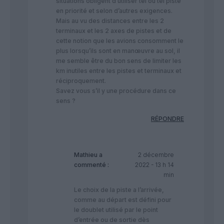
situations obligent d’utiliser tel ou tel piste
en priorité et selon d’autres exigences.
Mais au vu des distances entre les 2
terminaux et les 2 axes de pistes et de
cette notion que les avions consomment le
plus lorsqu’ils sont en manœuvre au sol, il
me semble être du bon sens de limiter les
km inutiles entre les pistes et terminaux et
réciproquement.
Savez vous s’il y une procédure dans ce
sens ?
RÉPONDRE
Mathieu
a
2 décembre
commenté :
2022 - 13 h 14
min
Le choix de la piste a l’arrivée,
comme au départ est défini pour
le doublet utilisé par le point
d’entrée ou de sortie dès