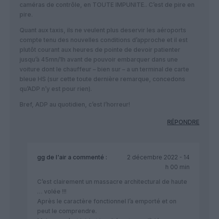
caméras de contrôle, en TOUTE IMPUNITE.. C’est de pire en
pire.
Quant aux taxis, ils ne veulent plus deservir les aéroports
compte tenu des nouvelles conditions d’approche et il est
plutôt courant aux heures de pointe de devoir patienter
jusqu’à 45mn/1h avant de pouvoir embarquer dans une
voiture dont le chauffeur – bien sur – a un terminal de carte
bleue HS (sur cette toute dernière remarque, concedons
qu’ADP n’y est pour rien).
Bref, ADP au quotidien, c’est l’horreur!
RÉPONDRE
gg de l'air
a commenté :
2 décembre 2022 - 14
h 00 min
C’est clairement un massacre architectural de haute
… volée !!!
Après le caractère fonctionnel l’a emporté et on
peut le comprendre.