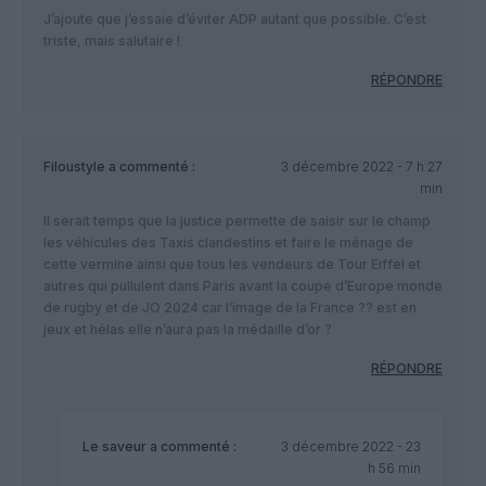
J’ajoute que j’essaie d’éviter ADP autant que possible. C’est
triste, mais salutaire !
RÉPONDRE
Filoustyle
a commenté :
3 décembre 2022 - 7 h 27
min
Il serait temps que la justice permette de saisir sur le champ
les véhicules des Taxis clandestins et faire le ménage de
cette vermine ainsi que tous les vendeurs de Tour Eiffel et
autres qui pullulent dans Paris avant la coupe d’Europe monde
de rugby et de JO 2024 car l’image de la France ?? est en
jeux et hélas elle n’aura pas la médaille d’or ?
RÉPONDRE
Le saveur
a commenté :
3 décembre 2022 - 23
h 56 min