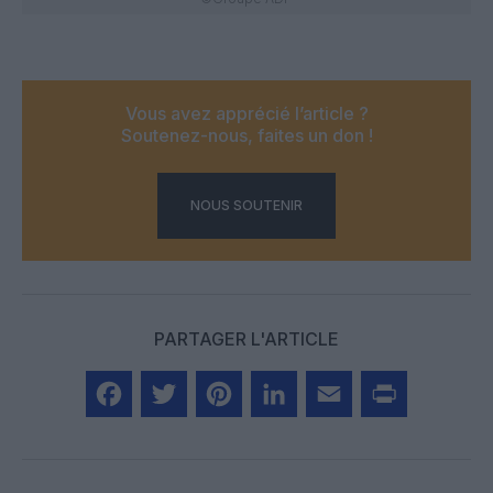
Vous avez apprécié l’article ?
Soutenez-nous, faites un don !
NOUS SOUTENIR
PARTAGER L'ARTICLE
Facebook
Twitter
Pinterest
LinkedIn
Email
Print