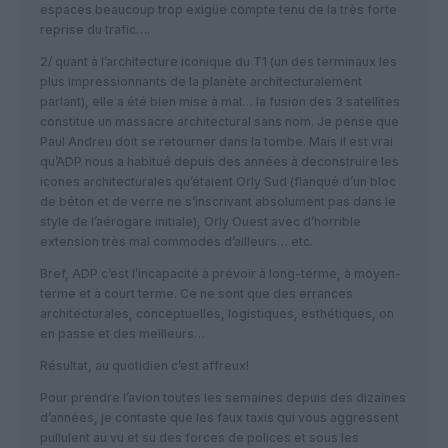
espaces beaucoup trop exigüe compte tenu de la très forte
reprise du trafic….
2/ quant à l’architecture iconique du T1 (un des terminaux les
plus impressionnants de la planète architecturalement
parlant), elle a été bien mise à mal… la fusion des 3 satellites
constitue un massacre architectural sans nom. Je pense que
Paul Andreu doit se retourner dans la tombe. Mais il est vrai
qu’ADP nous a habitué depuis des années à deconstruire les
icones architecturales qu’étaient Orly Sud (flanqué d’un bloc
de béton et de verre ne s’inscrivant absolument pas dans le
style de l’aérogare initiale), Orly Ouest avec d’horrible
extension très mal commodes d’ailleurs… etc.
Bref, ADP c’est l’incapacité à prévoir à long-terme, à moyen-
terme et à court terme. Ce ne sont que des errances
architecturales, conceptuelles, logistiques, esthétiques, on
en passe et des meilleurs…
Résultat, au quotidien c’est affreux!
Pour prendre l’avion toutes les semaines depuis des dizaines
d’années, je contaste que les faux taxis qui vous aggressent
pullulent au vu et su des forces de polices et sous les