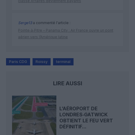
classe Affaires deviennent payants
Serge13
a commenté l'article :
Pointe‑à‑Pitre – Panama City : Air France ouvre un pont
aérien vers l’Amérique latine
Paris CDG
Roissy
terminal
LIRE AUSSI
L’AÉROPORT DE
LONDRES‑GATWICK
OBTIENT LE FEU VERT
DÉFINITIF...