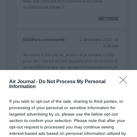
Mais que c’est laid et incohérent avec l’idée
architecturale initiale !!!
RÉPONDRE
Did2Paris
a commenté :
2 décembre 2022 - 21
h 45 min
Au moins 6 fois par an, je pars et je reviens à CDG
pour des vols LC et CDG (je parle pour le terminal 2)
et loin d’être le pire des aéroports internationaux où
je suis de passage (pour moi le meilleur et celui de
Singapour).
Air Journal -
Do Not Process My Personal
Information
Concernant les faux taxis et sauf erreur de ma part
lors de la réception des bagages enregistrés à
If you wish to opt-out of the sale, sharing to third parties, or
CDG, il y a une information en plusieurs langues
processing of your personal or sensitive information for
informant les voyageurs concernant les différents
moyens de transport “officiels” pour rejoindre
targeted advertising by us, please use the below opt-out
Paris. Néanmoins, lors de mon retour d’un vol en
section to confirm your selection. Please note that after your
provenance de Sao Paulo la semaine dernière, je
opt-out request is processed you may continue seeing
n’ai pas vu cette information. Maintenant il est vrai
interest-based ads based on personal information utilized by