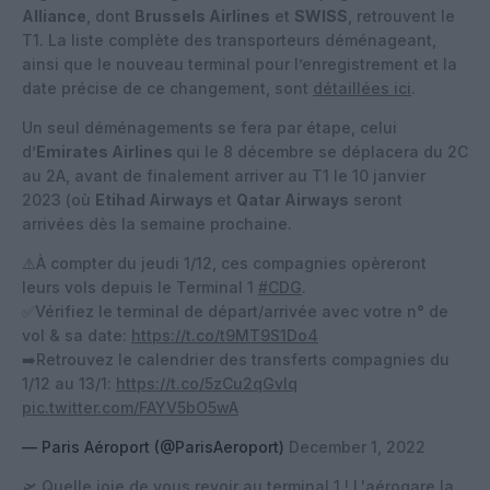
Alliance
, dont
Brussels Airlines
et
SWISS
, retrouvent le
T1. La liste complète des transporteurs déménageant,
ainsi que le nouveau terminal pour l’enregistrement et la
date précise de ce changement, sont
détaillées ici
.
Un seul déménagements se fera par étape, celui
d’
Emirates Airlines
qui le 8 décembre se déplacera du 2C
au 2A, avant de finalement arriver au T1 le 10 janvier
2023 (où
Etihad Airways
et
Qatar Airways
seront
arrivées dès la semaine prochaine.
⚠️À compter du jeudi 1/12, ces compagnies opèreront
leurs vols depuis le Terminal 1
#CDG
.
✅Vérifiez le terminal de départ/arrivée avec votre n° de
vol & sa date:
https://t.co/t9MT9S1Do4
➡️Retrouvez le calendrier des transferts compagnies du
1/12 au 13/1:
https://t.co/5zCu2qGvIq
pic.twitter.com/FAYV5bO5wA
— Paris Aéroport (@ParisAeroport)
December 1, 2022
🛫 Quelle joie de vous revoir au terminal 1 ! L'aérogare la