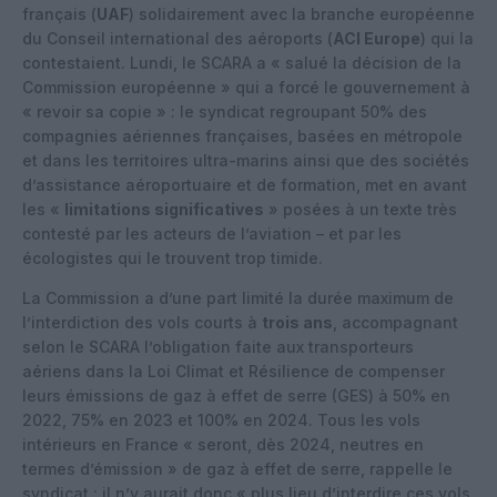
français (
UAF
) solidairement avec la branche européenne
du Conseil international des aéroports (
ACI Europe
) qui la
contestaient. Lundi, le SCARA a « salué la décision de la
Commission européenne » qui a forcé le gouvernement à
« revoir sa copie » : le syndicat regroupant 50% des
compagnies aériennes françaises, basées en métropole
et dans les territoires ultra-marins ainsi que des sociétés
d’assistance aéroportuaire et de formation, met en avant
les «
limitations significatives
» posées à un texte très
contesté par les acteurs de l’aviation – et par les
écologistes qui le trouvent trop timide.
La Commission a d’une part limité la durée maximum de
l’interdiction des vols courts à
trois ans
, accompagnant
selon le SCARA l’obligation faite aux transporteurs
aériens dans la Loi Climat et Résilience de compenser
leurs émissions de gaz à effet de serre (GES) à 50% en
2022, 75% en 2023 et 100% en 2024. Tous les vols
intérieurs en France « seront, dès 2024, neutres en
termes d’émission » de gaz à effet de serre, rappelle le
syndicat : il n’y aurait donc « plus lieu d’interdire ces vols