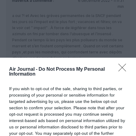
maverick
a commenté :
6 décembre 2022 - 11 h 31
min
a oui ?! et Avec les grèves permanentes de la SNCF pendant
les jours où l’impact est le plus fort ; vacances et fêtes; on va
le voir cet ” impact” . À force de légiférer dans tous les
azimuts on fini par tomber dans l’ubuesque et l’insensé .
Pendant ce temps là les pays les plus pollueurs du monde se
marrent et s’en foutent complètement . Quand on voit certains
pays ,et pas les moindres, qui confondent terre avec dépôts
d’ordure, y a de quoi frémir ou hurler !
Air Journal -
Do Not Process My Personal
RÉPONDRE
Information
If you wish to opt-out of the sale, sharing to third parties, or
Et donc?
a commenté :
6 décembre 2022 -
processing of your personal or sensitive information for
20 h 42 min
targeted advertising by us, please use the below opt-out
En attendant qu’on arrive a convaincre « les pays qui
section to confirm your selection. Please note that after your
confondent terre et dépôt d’ordure » et « les pays
opt-out request is processed you may continue seeing
les plus pollueurs du monde », pendant ce temps là,
interest-based ads based on personal information utilized by
que fait donc Maverick dès aujourd’hui à son petit
us or personal information disclosed to third parties prior to
niveau?
your opt-out. You may separately opt-out of the further