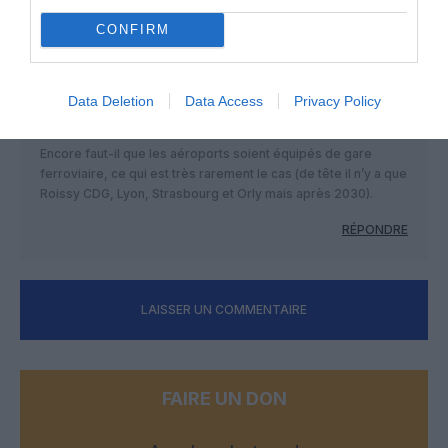
RÉPONDRE
CONFIRM
Data Deletion
Data Access
Privacy Policy
Sébastien
a commenté :
6 décembre 2022 - 20 h
23 min
Encore faut-il que les aéroports soient équipés de gare
ferroviaire, ce qui est très rarement le cas (de tête il n’y a que
Roissy CDG, Lyon, Strasbourg et Orly mais après 2030).
RÉPONDRE
LAISSER UN COMMENTAIRE
FAIRE UN DON