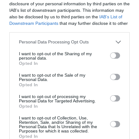
disclosure of your personal information by third parties on the
RÉPONDRE
IAB’s list of downstream participants. This information may
also be disclosed by us to third parties on the
IAB’s List of
Downstream Participants
that may further disclose it to other
maverick
a commenté :
7 décembre 2022
third parties.
- 3 h 01 min
Personal Data Processing Opt Outs
ben quand la SCNF est en grêve, faut bien
que je prennes ma bagnole pardi ! comme
I want to opt-out of the Sharing of my
des milliers des gens embêtés, pour ne
personal data.
pas dire autre chose, pour aller bosser ou
Opted In
autre .
I want to opt-out of the Sale of my
Personal Data.
RÉPONDRE
Opted In
I want to opt-out of processing my
Personal Data for Targeted Advertising.
Opted In
Grèves permanentes de la
7 décembre 2022 - 6
sncf?
a commenté :
h 44 min
I want to opt-out of Collection, Use,
Retention, Sale, and/or Sharing of my
Le permanent, c’est combien de jours en 2021? Et
Personal Data that Is Unrelated with the
en 2022 jusqu’à aujourd’hui?
Purposes for which it was collected.
Opted In