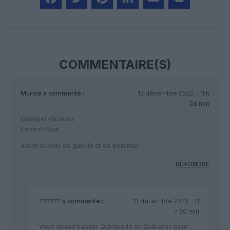
Facebook
Twitter
Pinterest
LinkedIn
Email
Print
COMMENTAIRE(S)
Murice
a commenté :
13 décembre 2022 - 11 h
28 min
Quimper-Nice ou
Lorient-Nice
aurait eu plus de gueule et de potentiel !
RÉPONDRE
??????
a commenté :
13 décembre 2022 - 11
h 50 min
Vous devez habiter Quimperlé ou Quiberon pour