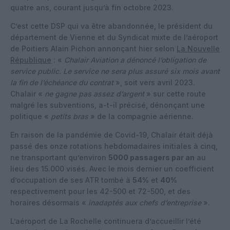
quatre ans, courant jusqu’à fin octobre 2023.
C’est cette DSP qui va être abandonnée, le président du
département de Vienne et du Syndicat mixte de l’aéroport
de Poitiers Alain Pichon annonçant hier selon
La Nouvelle
République
: «
Chalair Aviation a dénoncé l’obligation de
service public. Le service ne sera plus assuré six mois avant
la fin de l’échéance du contrat
», soit vers avril 2023.
Chalair «
ne gagne pas assez d’argent
» sur cette route
malgré les subventions, a-t-il précisé, dénonçant une
politique «
petits bras
» de la compagnie aérienne.
En raison de la pandémie de Covid-19, Chalair était déjà
passé des onze rotations hebdomadaires initiales à cinq,
ne transportant qu’environ
5000 passagers par an
au
lieu des 15.000 visés. Avec le mois dernier un coefficient
d’occupation de ses ATR tombé à
54%
et
40%
respectivement pour les 42-500 et 72-500, et des
horaires désormais «
inadaptés aux chefs d’entreprise
».
L’aéroport de La Rochelle continuera d’accueillir l’été