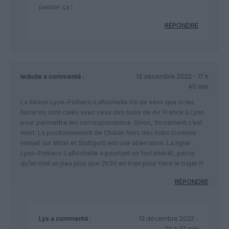
penser ça !
RÉPONDRE
ledude
a commenté :
13 décembre 2022 - 17 h
40 min
La liaison Lyon-Poitiers-LaRochelle n’a de sens que si les
horaires sont calés avec ceux des hubs de Air France à Lyon
pour permettre les correspondance. Sinon, forcément c’est
mort. La positonnement de Chalair hors des hubs (comme
twinjet sur Milan et Stuttgart) est une aberration. La ligne
Lyon-Poitiers-LaRochelle a pourtant un fort intérêt, parce
qu’on met un peu plus que 2h30 en train pour faire le trajet !!!
RÉPONDRE
Lys
a commenté :
13 décembre 2022 -
20 h 37 min