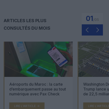
01
/
05
ARTICLES LES PLUS
CONSULTÉS DU MOIS
Aéroports du Maroc : la carte
Washington Du
d’embarquement passe au tout
Trump lance u
numérique avec Pax Check
de 22,5 millia
LIRE L'ARTICLE
LIRE L'ARTICL