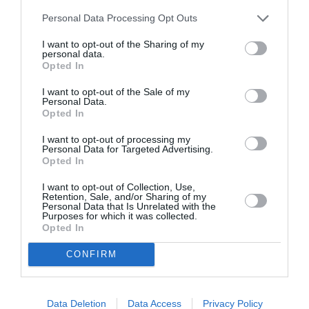
AuverRhônalpins, il me semble aussi que les vrais
hubs “identifiés” qui leur permettent d’aller à
Personal Data Processing Opt Outs
Singapour, New-York ou Tokyo sont Paris,
Amsterdam, Londres, Francfort, voire Munich.
I want to opt-out of the Sharing of my
personal data.
Stuttgart et Milan ne font pas partie de cette short-
Opted In
list…
I want to opt-out of the Sale of my
RÉPONDRE
Personal Data.
Opted In
I want to opt-out of processing my
Personal Data for Targeted Advertising.
Opted In
Le Poitevin
a commenté :
15 décembre 2022 - 23 h
34 min
I want to opt-out of Collection, Use,
Retention, Sale, and/or Sharing of my
Chalair est une compagnie déplorable et la filiation avec le
Personal Data that Is Unrelated with the
programme FlyingBleu n’est pas du tout mis en place dans la
Purposes for which it was collected.
réalité. Habitué de la ligne Poitiers -> Lyon, j’ai toujours
Opted In
regretté le départ de Hop!.
CONFIRM
En espérant qu’ AirFrance revienne…
RÉPONDRE
Data Deletion
Data Access
Privacy Policy