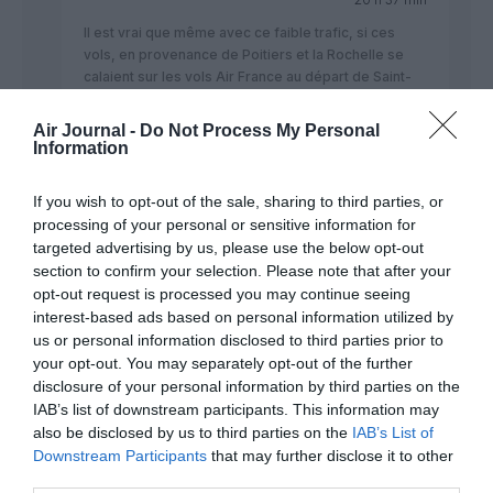
Il est vrai que même avec ce faible trafic, si ces
vols, en provenance de Poitiers et la Rochelle se
calaient sur les vols Air France au départ de Saint-
Exupéry, ils auraient, outre la fonction “liaison
régionale”, celle de compléter le remplissage de
Air Journal -
Do Not Process My Personal
quelques avions… mais quelles sont les liaisons
Information
européennes directes assurées aujourd’hui par Air
France au départ de Lyon, qui pourraient en
If you wish to opt-out of the sale, sharing to third parties, or
bénéficier ? La liste me semble bien mince, surtout
processing of your personal or sensitive information for
en comparaison avec les destinations proposées
targeted advertising by us, please use the below opt-out
par Paris, avec en outre un choix bien plus grand
section to confirm your selection. Please note that after your
d’horaires, et un trajet en TGV qui soutient
opt-out request is processed you may continue seeing
largement la comparaison avec l’aérien La Rochelle-
interest-based ads based on personal information utilized by
Lyon.
us or personal information disclosed to third parties prior to
Pour ce qui est de Lyon-Milan et Lyon-Stuttgart,
your opt-out. You may separately opt-out of the further
mais aussi Zurich-Lyon, il me semble que ce n’est
pas tant le trafic de correspondance qui est
disclosure of your personal information by third parties on the
recherché par Twinjet, mais le point-à-point, non ?
IAB’s list of downstream participants. This information may
Je ne pense pas que les habitants de ces trois
also be disclosed by us to third parties on the
IAB’s List of
grandes villes viennent chercher à Saint-Exupéry
Downstream Participants
that may further disclose it to other
une correspondance. Et puis, pour les Lyonnais et
third parties.