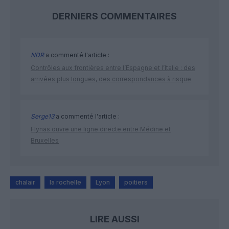
DERNIERS COMMENTAIRES
NDR
a commenté l'article :
Contrôles aux frontières entre l’Espagne et l’Italie : des
arrivées plus longues, des correspondances à risque
Serge13
a commenté l'article :
Flynas ouvre une ligne directe entre Médine et
Bruxelles
chalair
la rochelle
Lyon
poitiers
LIRE AUSSI