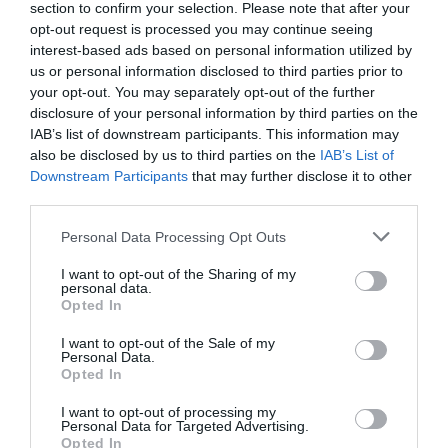
DERNIERS COMMENTAIRES
section to confirm your selection. Please note that after your
opt-out request is processed you may continue seeing
interest-based ads based on personal information utilized by
us or personal information disclosed to third parties prior to
atplhkt
a commenté l'article :
your opt-out. You may separately opt-out of the further
Contrôles aux frontières entre l’Espagne et l’Italie : des
disclosure of your personal information by third parties on the
arrivées plus longues, des correspondances à risque
IAB’s list of downstream participants. This information may
also be disclosed by us to third parties on the
IAB’s List of
Downstream Participants
that may further disclose it to other
third parties.
Manfou
a commenté l'article :
Pyramides, croisières et mer Rouge : l’Égypte mise sur
Personal Data Processing Opt Outs
une saison record malgré le contexte géopolitique
I want to opt-out of the Sharing of my
personal data.
Opted In
histoire de l'aviation
I want to opt-out of the Sale of my
Personal Data.
Opted In
LIRE AUSSI
I want to opt-out of processing my
Personal Data for Targeted Advertising.
Opted In