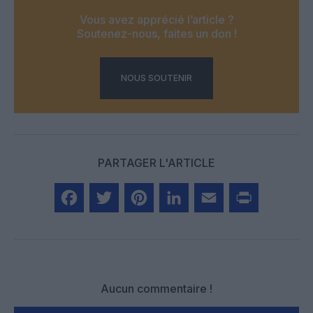
Vous avez apprécié l’article ?
Soutenez-nous, faites un don !
NOUS SOUTENIR
PARTAGER L'ARTICLE
Facebook
Twitter
Pinterest
LinkedIn
Email
Print
Aucun commentaire !