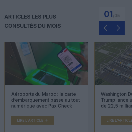
01
/
05
ARTICLES LES PLUS
CONSULTÉS DU MOIS
Aéroports du Maroc : la carte
Washington Du
d’embarquement passe au tout
Trump lance u
numérique avec Pax Check
de 22,5 millia
LIRE L'ARTICLE
LIRE L'ARTICL