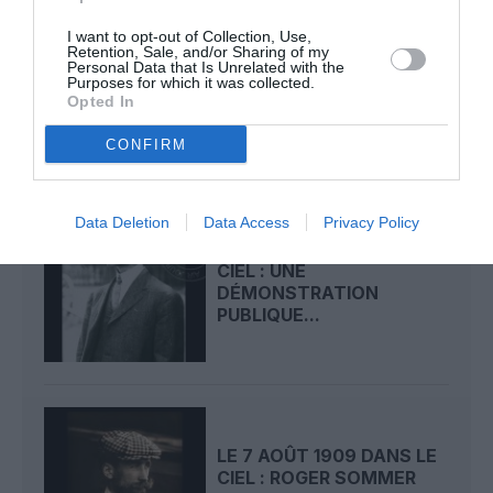
I want to opt-out of Collection, Use,
LE 9 AOÛT 1912 DANS LE
Retention, Sale, and/or Sharing of my
Personal Data that Is Unrelated with the
CIEL : DÉPART DE
Purposes for which it was collected.
BEAUMONT POUR LA...
Opted In
CONFIRM
Data Deletion
Data Access
Privacy Policy
LE 8 AOÛT 1908 DANS LE
CIEL : UNE
DÉMONSTRATION
PUBLIQUE...
LE 7 AOÛT 1909 DANS LE
CIEL : ROGER SOMMER