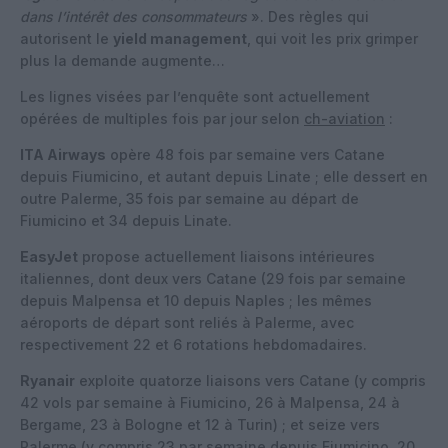
dans l’intérêt des consommateurs
». Des règles qui
autorisent le
yield management
, qui voit les prix grimper
plus la demande augmente…
Les lignes visées par l’enquête sont actuellement
opérées de multiples fois par jour selon
ch-aviation
:
ITA Airways
opère 48 fois par semaine vers Catane
depuis Fiumicino, et autant depuis Linate ; elle dessert en
outre Palerme, 35 fois par semaine au départ de
Fiumicino et 34 depuis Linate.
EasyJet
propose actuellement liaisons intérieures
italiennes, dont deux vers Catane (29 fois par semaine
depuis Malpensa et 10 depuis Naples ; les mêmes
aéroports de départ sont reliés à Palerme, avec
respectivement 22 et 6 rotations hebdomadaires.
Ryanair
exploite quatorze liaisons vers Catane (y compris
42 vols par semaine à Fiumicino, 26 à Malpensa, 24 à
Bergame, 23 à Bologne et 12 à Turin) ; et seize vers
Palerme (y compris 23 par semaine depuis Fiumicino, 20