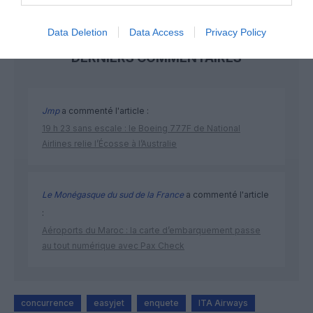
Data Deletion
Data Access
Privacy Policy
DERNIERS COMMENTAIRES
Jmp
a commenté l'article :
19 h 23 sans escale : le Boeing 777F de National
Airlines relie l’Écosse à l’Australie
Le Monégasque du sud de la France
a commenté l'article
:
Aéroports du Maroc : la carte d’embarquement passe
au tout numérique avec Pax Check
concurrence
easyjet
enquete
ITA Airways