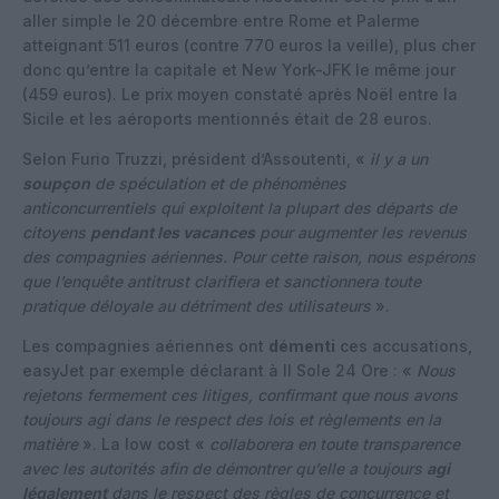
aller simple le 20 décembre entre Rome et Palerme
atteignant 511 euros (contre 770 euros la veille), plus cher
donc qu’entre la capitale et New York-JFK le même jour
(459 euros). Le prix moyen constaté après Noël entre la
Sicile et les aéroports mentionnés était de 28 euros.
Selon Furio Truzzi, président d’Assoutenti, «
il y a un
soupçon
de spéculation et de phénomènes
anticoncurrentiels qui exploitent la plupart des départs de
citoyens
pendant les vacances
pour augmenter les revenus
des compagnies aériennes. Pour cette raison, nous espérons
que l’enquête antitrust clarifiera et sanctionnera toute
pratique déloyale au détriment des utilisateurs
».
Les compagnies aériennes ont
démenti
ces accusations,
easyJet par exemple déclarant à Il Sole 24 Ore : «
Nous
rejetons fermement ces litiges, confirmant que nous avons
toujours agi dans le respect des lois et règlements en la
matière
». La low cost «
collaborera en toute transparence
avec les autorités afin de démontrer qu’elle a toujours
agi
légalement
dans le respect des règles de concurrence et