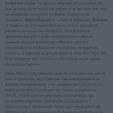
Codacons Sicilia
. Ce dernier affirmait dix jours plus tôt
que la compagnie nationale italienne et les trois low cost
au départ des aéroports de
Rome
(Fiumicino et
Ciampino),
Milan
(Malpensa, Linate et Bergame),
Bologne
et
Turin
« ont été augmentés sans raison apparente
pendant les vacances de Noël ». Une distorsion
délibérée des prix «
particulièrement grave dans le
contexte de crise actuelle, de difficultés pour les
consommateurs et de pouvoir d’achat des ménages en
baisse
», a expliqué le groupe dans le quotidien l’Eco del
Sud, évoquant des «
tarifs les plus élevés sur le réseau
domestique italien
».
Selon l’AGCL, cette enquête vise en particulier les prix de
classe Economie vers
Palerme-Falcone Borsellino
et
Catane-Fontanarossa
, « en violation de l’article 101 du
traité sur le fonctionnement de l’Union européenne
(TFUE), interdisant les pratiques commerciales qui
pourraient empêcher, restreindre ou fausser la
concurrence ». Un exemple fourni par l’association de
défense des consommateurs Assoutenti est le prix d’un