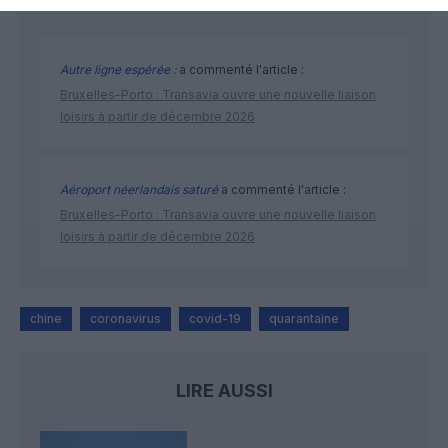
Autre ligne espérée :
a commenté l'article :
Bruxelles–Porto : Transavia ouvre une nouvelle liaison
loisirs à partir de décembre 2026
Aéroport néerlandais saturé
a commenté l'article :
Bruxelles–Porto : Transavia ouvre une nouvelle liaison
loisirs à partir de décembre 2026
chine
coronavirus
covid-19
quarantaine
LIRE AUSSI