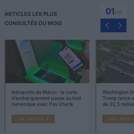
01
/
05
ARTICLES LES PLUS
CONSULTÉS DU MOIS
Aéroports du Maroc : la carte
Washington Du
d’embarquement passe au tout
Trump lance u
numérique avec Pax Check
de 22,5 millia
LIRE L'ARTICLE
LIRE L'ARTICL