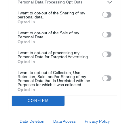
Personal Data Processing Opt Outs
LAISSER UN COMMENTAIRE
I want to opt-out of the Sharing of my
personal data.
Opted In
FAIRE UN DON
I want to opt-out of the Sale of my
Personal Data.
Opted In
Appel aux lecteurs !
Soutenez Air Journal participez
à son
I want to opt-out of processing my
Personal Data for Targeted Advertising.
développement !
Opted In
I want to opt-out of Collection, Use,
Retention, Sale, and/or Sharing of my
NOUS SOUTENIR
Personal Data that Is Unrelated with the
Purposes for which it was collected.
Opted In
CONFIRM
Data Deletion
Data Access
Privacy Policy
DERNIERS COMMENTAIRES