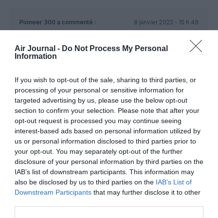
Pioneer 300
a commenté :
8 janvier 2023 - 15 h 49
min
Pour nous ce devrait être Imposition de la quarantaine pour
Air Journal -
Do Not Process My Personal
Information
les voyageurs en provenance de Chine Question de
réciprocité et de santé
Qu ils restent chez eux alors que la pandemie explose
If you wish to opt-out of the sale, sharing to third parties, or
Mais nous allons encore baisser le pantalon ,,,comme d hab
processing of your personal or sensitive information for
targeted advertising by us, please use the below opt-out
RÉPONDRE
section to confirm your selection. Please note that after your
opt-out request is processed you may continue seeing
interest-based ads based on personal information utilized by
us or personal information disclosed to third parties prior to
fayçalair
a commenté :
8 janvier 2023 - 18 h 32
your opt-out. You may separately opt-out of the further
min
disclosure of your personal information by third parties on the
je vais attendre pour visiter la Grande Muraille!!!!!!!
IAB’s list of downstream participants. This information may
also be disclosed by us to third parties on the
IAB’s List of
RÉPONDRE
Downstream Participants
that may further disclose it to other
third parties.