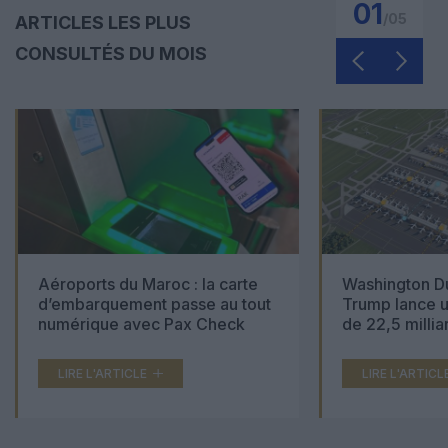
01
/
05
ARTICLES LES PLUS
CONSULTÉS DU MOIS
Aéroports du Maroc : la carte
Washington Du
d’embarquement passe au tout
Trump lance u
numérique avec Pax Check
de 22,5 millia
LIRE L'ARTICLE
LIRE L'ARTICL