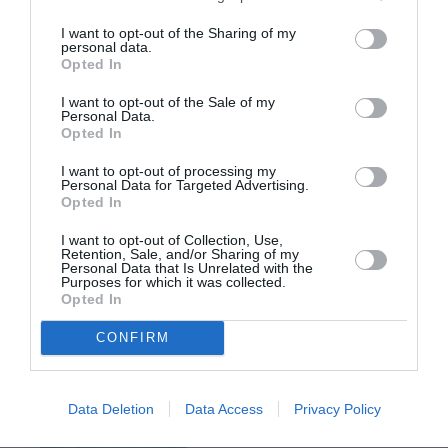
Jmp
a commenté l'article :
I want to opt-out of the Sharing of my
19 h 23 sans escale : le Boeing 777F de National
personal data.
Opted In
Airlines relie l’Écosse à l’Australie
I want to opt-out of the Sale of my
Personal Data.
Opted In
Le Monégasque du sud de la France
a commenté l'article
:
I want to opt-out of processing my
Personal Data for Targeted Advertising.
Aéroports du Maroc : la carte d’embarquement passe
Opted In
au tout numérique avec Pax Check
I want to opt-out of Collection, Use,
Retention, Sale, and/or Sharing of my
Personal Data that Is Unrelated with the
Purposes for which it was collected.
italie
Lufthansa Group
réseau intermodal
Opted In
CONFIRM
LIRE AUSSI
Data Deletion
Data Access
Privacy Policy