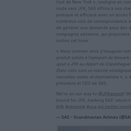
l’est de New York », souligne un c
route vers JFK, SAS offrira à ses cli
pratique et efficace avec un accès f
nombreux vols de correspondance au
de générer une demande pour des dé
compagnie aérienne, qui proposera e
routes cet hiver.
«
Nous sommes ravis d’inaugurer notre
produit solide à l’aéroport de Newark
ajout à JFK au départ de Copenhague r
États-Unis sont un marché stratégiqu
nouvelles routes et destinations
», a 
président et CEO de SAS.
We're on our way to
@JFKairport
! S
bound for JFK, marking SAS' return to
#jfk
#newyork
#usa
pic.twitter.co
— SAS – Scandinavian Airlines (@SA