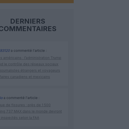
DERNIERS
COMMENTAIRES
83120
a commenté l'article :
s américains : l’administration Trump
nd le contrôle des réseaux sociaux
journalistes étrangers et voyageurs
faires canadiens et mexicains
lo
a commenté l'article :
ue de fissures : près de 1 500
ing 737 MAX dans le monde devront
 inspectés selon la FAA