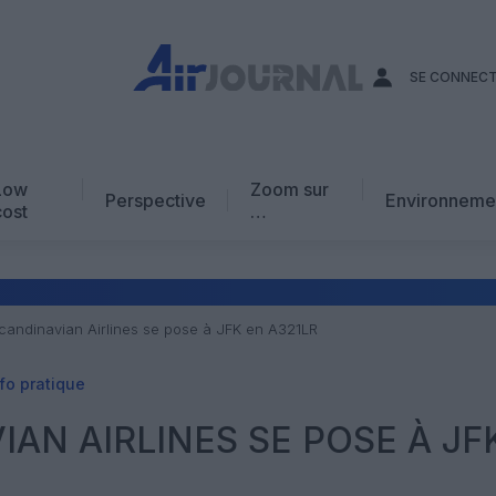
SE CONNEC
Low
Zoom sur
Perspective
Environneme
cost
…
Edito
En chiffres
Avis d’expert
candinavian Airlines se pose à JFK en A321LR
AJ Académie
fo pratique
Vidéo
IAN AIRLINES SE POSE À JF