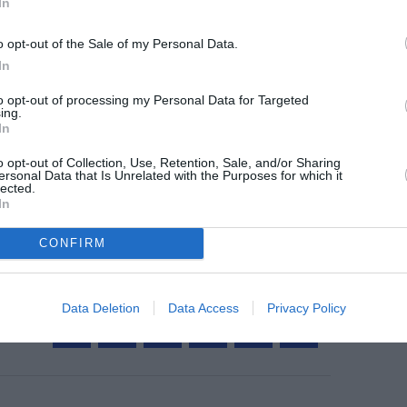
In
©Airbus
o opt-out of the Sale of my Personal Data.
In
to opt-out of processing my Personal Data for Targeted
z apprécié l’article ?
ing.
In
-nous, faites un don !
o opt-out of Collection, Use, Retention, Sale, and/or Sharing
ersonal Data that Is Unrelated with the Purposes for which it
lected.
OUS SOUTENIR
In
CONFIRM
Data Deletion
Data Access
Privacy Policy
Facebook
Twitter
Pinterest
LinkedIn
Email
Print