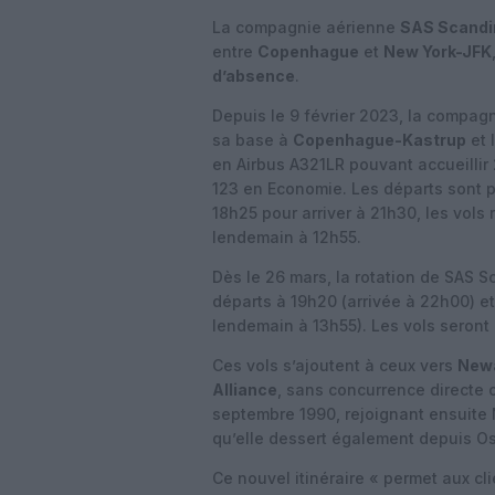
La compagnie aérienne
SAS Scandin
entre
Copenhague
et
New York-JFK
d’absence
.
Depuis le 9 février 2023, la compag
sa base à
Copenhague-Kastrup
et 
en Airbus A321LR pouvant accueillir 
123 en Economie. Les départs sont p
18h25 pour arriver à 21h30, les vols
lendemain à 12h55.
Dès le 26 mars, la rotation de SAS 
départs à 19h20 (arrivée à 22h00) et
lendemain à 13h55). Les vols seron
Ces vols s’ajoutent à ceux vers
Newa
Alliance
, sans concurrence directe o
septembre 1990, rejoignant ensuite N
qu’elle dessert également depuis Os
Ce nouvel itinéraire « permet aux cl