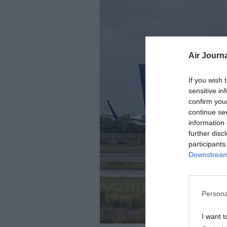
Air Journa
If you wish 
sensitive in
confirm you
continue se
information 
further disc
participants
Downstream 
Persona
I want t