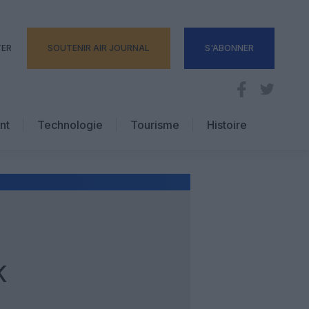
TER
SOUTENIR AIR JOURNAL
S'ABONNER
nt
Technologie
Tourisme
Histoire
Pratique
Hôtellerie
Voyages d’affaires
K