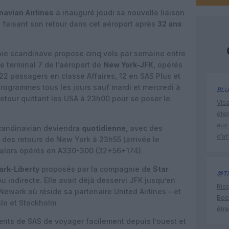
avian Airlines
a inauguré jeudi sa nouvelle liaison
, faisant son retour dans cet aéroport après
32 ans
nie scandinave propose cinq vols par semaine entre
le terminal 7 de l’aéroport de
New York-JFK
, opérés
22 passagers en classe Affaires, 12 en SAS Plus et
rogrammes tous les jours sauf mardi et mercredi à
BLU
 retour quittant les USA à 23h00 pour se poser le
Visa
éte
aux 
Scandinavian deviendra
quotidienne
, avec des
d’af
 des retours de New York à 23h55 (arrivée le
t alors opérés en A330-300 (32+56+174).
rk-Liberty
proposés par la compagnie de
Star
@Ti
u indirecte. Elle avait déjà desservi JFK jusqu’en
Risq
ewark où réside sa partenaire United Airlines – et
Boe
lo et Stockholm.
être
ients de SAS de voyager facilement depuis l’ouest et