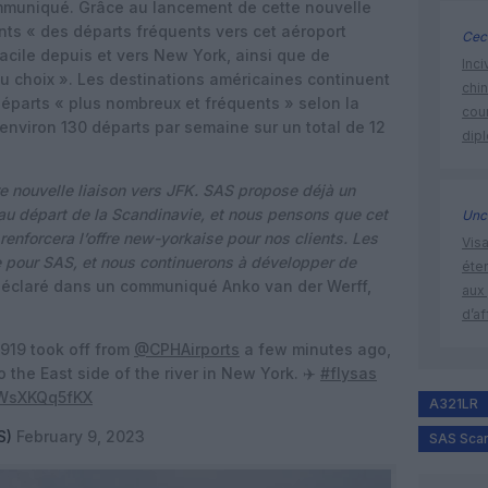
ommuniqué. Grâce au lancement de cette nouvelle
ents « des départs fréquents vers cet aéroport
Ceci
acile depuis et vers New York, ainsi que de
Inci
 choix ». Les destinations américaines continuent
chi
parts « plus nombreux et fréquents » selon la
cour
nviron 130 départs par semaine sur un total de 12
dip
 nouvelle liaison vers JFK. SAS propose déjà un
 au départ de la Scandinavie, et nous pensons que cet
Unc
enforcera l’offre new-yorkaise pour nos clients. Les
Visa
e pour SAS, et nous continuerons à développer de
éte
déclaré dans un communiqué Anko van der Werff,
aux 
d’af
K919 took off from
@CPHAirports
a few minutes ago,
 the East side of the river in New York. ✈️
#flysas
m/WsXKQq5fKX
A321LR
S)
February 9, 2023
SAS Scan