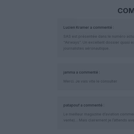
COM
Lucien Kramer
a commenté :
SAS est présentée dans le numéro act
“Airways”. Un excellent dossier quasi ex
journalistes aéronautique.
jamma
a commenté :
Merci. Je vais vite le consulter
patapouf
a commenté :
Le meilleur magazine d’aviation commer
vente)… Mais clairement je l’attends av