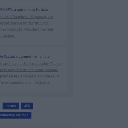
ldeMille
a commenté l'article :
vilités à Bangkok : 22 passagers
nois refusés à bord après une
se-poursuite, l’incident devient
lomatique
le Donald
a commenté l'article :
s américains : l’administration Trump
nd le contrôle des réseaux sociaux
journalistes étrangers et voyageurs
faires canadiens et mexicains
airbus
JFK
dinavian Airlines