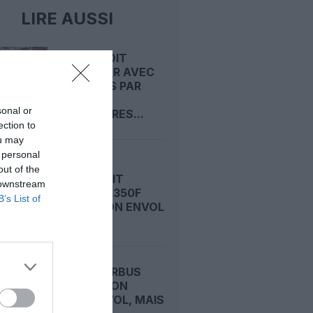
LIRE AUSSI
AIRBUS DOIT
ACCÉLÉRER AVEC
90 AVIONS PAR
MOIS
sonal or
NÉCESSAIRES...
ection to
ou may
 personal
out of the
AIRBUS FAIT
 downstream
VIBRER L’A350F
B’s List of
AVANT SON ENVOL
A350F : AIRBUS
DÉCALE SON
PREMIER VOL, MAIS