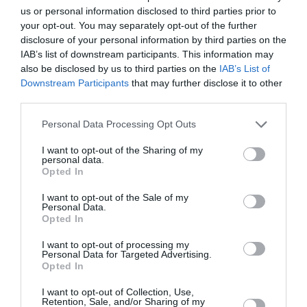
us or personal information disclosed to third parties prior to
31 min
your opt-out. You may separately opt-out of the further
Alitalia n’existe plus. C’est maintenant ITA Airways.
disclosure of your personal information by third parties on the
Elle est membre de Skyteam et donc partenaire
IAB’s list of downstream participants. This information may
Flying Blue, mais ne permet plus le cumul de miles
also be disclosed by us to third parties on the
IAB’s List of
et terminé l’octroi de XP, sauf pour les vols
Downstream Participants
that may further disclose it to other
commercialisés par AF ou KL et opérés par AZ.
third parties.
Autant dire que les membre Flying Blue Elite n’ont
plus aucun intérêt à voyager avec… comme si AZ
Personal Data Processing Opt Outs
n’appartenait plus à l’alliance….
I want to opt-out of the Sharing of my
RÉPONDRE
personal data.
Opted In
I want to opt-out of the Sale of my
Personal Data.
Opted In
LAISSER UN COMMENTAIRE
I want to opt-out of processing my
Personal Data for Targeted Advertising.
Opted In
FAIRE UN DON
I want to opt-out of Collection, Use,
Retention, Sale, and/or Sharing of my