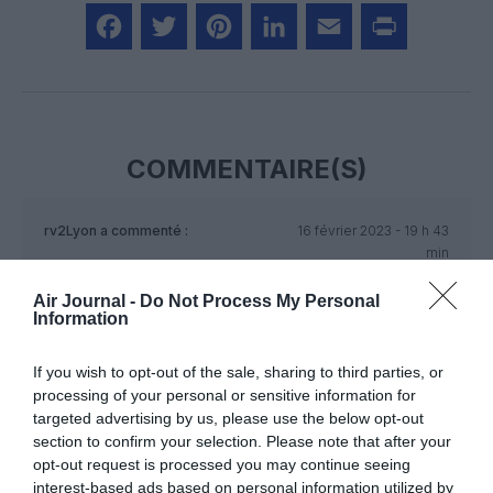
Facebook
Twitter
Pinterest
LinkedIn
Email
Print
COMMENTAIRE(S)
rv2Lyon
a commenté :
16 février 2023 - 19 h 43
min
Un nouveau changement en vue. Pierre déshabille Paul.
Air Journal -
Do Not Process My Personal
Après Alitalia qui va certainement quitter Skyteam quand
Information
Lufthansa aura pris les rennes de la compagnie Italienne,
Vietnam Airlines risque de fusionner et basculer vers Star
If you wish to opt-out of the sale, sharing to third parties, or
Alliance aussi d’ici quelques années.
processing of your personal or sensitive information for
RÉPONDRE
targeted advertising by us, please use the below opt-out
section to confirm your selection. Please note that after your
opt-out request is processed you may continue seeing
interest-based ads based on personal information utilized by
loloboyer66
a commenté :
17 février 2023 - 12 h