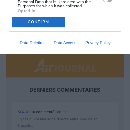
Personal Data that Is Unrelated with the
Appel aux lecteurs !
Purposes for which it was collected.
Opted In
Soutenez Air Journal participez
à son
développement !
CONFIRM
NOUS SOUTENIR
Data Deletion
Data Access
Privacy Policy
DERNIERS COMMENTAIRES
SERGE13
a commenté l'article :
Flynas ouvre une ligne directe entre Médine et
Bruxelles