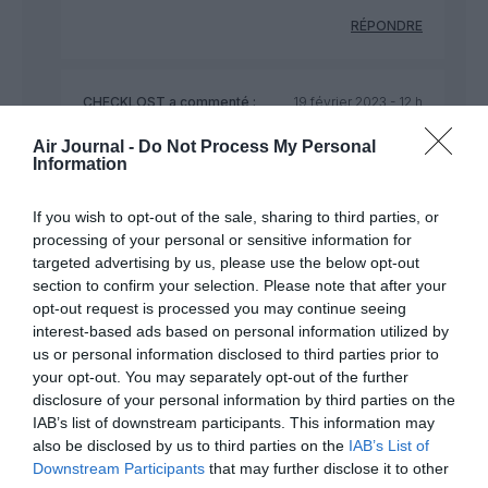
RÉPONDRE
CHECKLOST
a commenté :
19 février 2023 - 12 h
19 min
Air Journal -
Do Not Process My Personal
Il ne s agit pas seulement d argent
Information
Tant mieux si Airbus en gagne encore beaucoup
cette année vu le bénéfice record du à une gestion
If you wish to opt-out of the sale, sharing to third parties, or
remarquable
processing of your personal or sensitive information for
targeted advertising by us, please use the below opt-out
Mais il y a surtout le respect des compagnies
section to confirm your selection. Please note that after your
clientes avec des délais de livraison à honorer
opt-out request is processed you may continue seeing
La ponctualité fait partie du jeu de l excellence et
interest-based ads based on personal information utilized by
entraine un cercle vertueux si la qualité du produit
us or personal information disclosed to third parties prior to
est au RDV comme cela est le cas avec les avions
your opt-out. You may separately opt-out of the further
Airbus
disclosure of your personal information by third parties on the
IAB’s list of downstream participants. This information may
CQFD
also be disclosed by us to third parties on the
IAB’s List of
RÉPONDRE
Downstream Participants
that may further disclose it to other