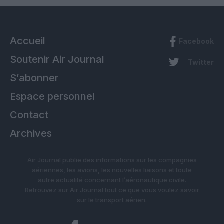
Accueil
Facebook
Soutenir Air Journal
Twitter
S’abonner
Espace personnel
Contact
Archives
Air Journal publie des informations sur les compagnies
aériennes, les avions, les nouvelles liaisons et toute
autre actualité concernant l’aéronautique civile.
Retrouvez sur Air Journal tout ce que vous voulez savoir
sur le transport aérien.