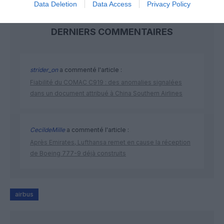
Data Deletion
Data Access
Privacy Policy
DERNIERS COMMENTAIRES
strider_on
a commenté l'article :
Fiabilité du COMAC C919 : des anomalies signalées
dans un document attribué à China Southern Airlines
CecildeMille
a commenté l'article :
Après Emirates, Lufthansa remet en cause la réception
de Boeing 777-9 déjà construits
airbus