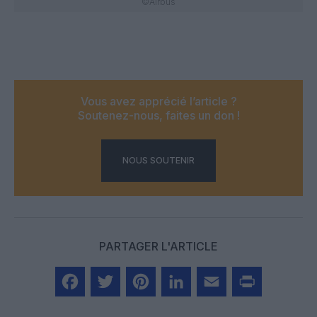
©Airbus
Vous avez apprécié l’article ?
Soutenez-nous, faites un don !
NOUS SOUTENIR
PARTAGER L'ARTICLE
Facebook
Twitter
Pinterest
LinkedIn
Email
Print