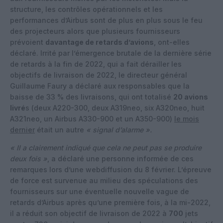
structure, les contrôles opérationnels et les
performances d’Airbus sont de plus en plus sous le feu
des projecteurs alors que plusieurs fournisseurs
prévoient
davantage de retards d’avions
, ont-elles
déclaré. Irrité par l’émergence brutale de la dernière série
de retards à la fin de 2022, qui a fait dérailler les
objectifs de livraison de 2022, le directeur général
Guillaume Faury a déclaré aux responsables que la
baisse de 33 % des livraisons, qui ont totalisé
20 avions
livré
s (deux A220-300, deux A319neo, six A320neo, huit
A321neo, un Airbus A330-900 et un A350-900)
le mois
dernier
était un autre
« signal d’alarme ».
« Il a clairement indiqué que cela ne peut pas se produire
deux fois »
, a déclaré une personne informée de ces
remarques lors d’une webdiffusion du 8 février. L’épreuve
de force est survenue au milieu des spéculations des
fournisseurs sur une éventuelle nouvelle vague de
retards d’Airbus après qu’une première fois, à la mi-2022,
il a réduit son objectif de livraison de 2022 à
700
jets