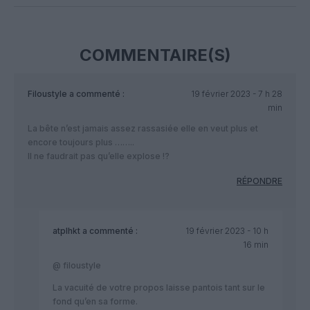
COMMENTAIRE(S)
Filoustyle
a commenté :
19 février 2023 - 7 h 28
min
La bête n’est jamais assez rassasiée elle en veut plus et
encore toujours plus ……..
Il ne faudrait pas qu’elle explose !?
RÉPONDRE
atplhkt
a commenté :
19 février 2023 - 10 h
16 min
@ filoustyle
La vacuité de votre propos laisse pantois tant sur le
fond qu’en sa forme.