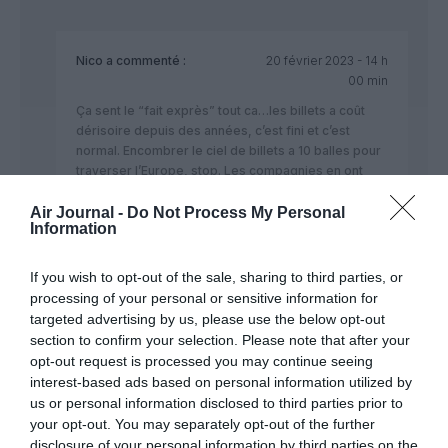
Nico
a commenté :
20 février 2023 - 14 h
00 min
Ça sent le “fait exprès” tout ca…les billets a coût
dérisoire depuis des années, c’est fini et c’est
normal. Encombrer le ciel de billets a 10 balles pour
traverser l’Europe, stop. Les compagnies en ont
marre et c’est compréhensible. Du coup,
effectivement, mm oins de vol et plus cher. Ainsi la
Air Journal -
Do Not Process My Personal
Information
rentabilité sera retrouvée.
RÉPONDRE
If you wish to opt-out of the sale, sharing to third parties, or
processing of your personal or sensitive information for
targeted advertising by us, please use the below opt-out
section to confirm your selection. Please note that after your
opt-out request is processed you may continue seeing
Rizzardini
a commenté :
17 août 2023 - 8 h 42 min
interest-based ads based on personal information utilized by
Prendre les passagers comme otages durant plus de 48
us or personal information disclosed to third parties prior to
heures a l aéroport de Frankfurt, ca commence a bien faire.
your opt-out. You may separately opt-out of the further
Bon nombres de personnes arrivaient de vols long courrier,
disclosure of your personal information by third parties on the