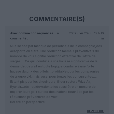
COMMENTAIRE(S)
Avec comme conséquences…
a
20 février 2023 - 12 h 16
commenté :
min
Que se soit par manque de personnels de la compagnie,des
aéroports ou autre, une réduction même « préventive » du
nombre de vols signifie réduction effective de l’offre de
sièges…. Ce qui, combiné à une hausse significative de la
demande, devrait en toute logique conduire à une forte
hausse du prix des billets…profitable pour les compagnies
du groupe LH, mais aussi pour toutes les concurrentes….
Et tant pis pour les chouineurs, il leur restera Wizz Air,
Ryanair…etc…quidevraientelles aussi être en mesure de
majorer leurs prix sur les destinations touchées par les
réductions préventives de vols!
Bel été en perspective!
RÉPONDRE