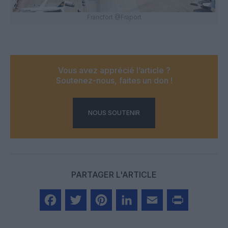
Francfort @Fraport
Vous avez apprécié l’article ?
Soutenez-nous, faites un don !
NOUS SOUTENIR
PARTAGER L'ARTICLE
Facebook
Twitter
Pinterest
LinkedIn
Email
Print