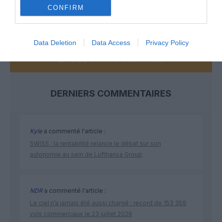
CONFIRM
NOUS SOUTENIR
Data Deletion
Data Access
Privacy Policy
DERNIERS COMMENTAIRES
Kyle
a commenté l'article :
SWISS : la rentabilité relance le débat sur son
autonomie au sein de Lufthansa Group
NDR
a commenté l'article :
Le ciel n’a jamais été aussi chargé : record de 153 359
vols commerciaux le 23 juillet 2026