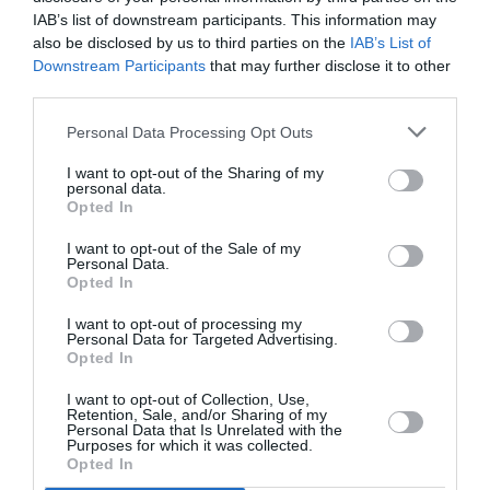
et devaient prendre leurs derniers avions pour rentrer chez
IAB’s list of downstream participants. This information may
eux. Quand on ne peut pas assumer des vols, on ne vend pas
also be disclosed by us to third parties on the
IAB’s List of
de tickets!!! Changer de métier Lufthansa !!
Downstream Participants
that may further disclose it to other
Quand je vais au restaurant, si on me dit que le restaurant est
third parties.
plein.. Je vais ailleurs!!
Personal Data Processing Opt Outs
RÉPONDRE
I want to opt-out of the Sharing of my
personal data.
Opted In
LAISSER UN COMMENTAIRE
I want to opt-out of the Sale of my
Personal Data.
Opted In
FAIRE UN DON
I want to opt-out of processing my
Personal Data for Targeted Advertising.
Opted In
Appel aux lecteurs !
I want to opt-out of Collection, Use,
Soutenez Air Journal participez
à son
Retention, Sale, and/or Sharing of my
Personal Data that Is Unrelated with the
développement !
Purposes for which it was collected.
Opted In